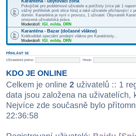
Karanténa - ubytovací zóna
Pokojíček pro problémové uživatele a potížisty (více jak 1 napo
vážný prohřešek proti etice fóra) a také uživatele přicházející z
domén. Karanténa je nyní v provozu, 1 uživatel. Obyvatelé Kara
omezená uživatelská práva.
Moderátoři:
IGI
,
milda
,
DRN
Karanténa - Bazar (dočasné vlákno)
Krátkodobé speciální prodejní vlákno pro Karaténisty...
Moderátoři:
IGI
,
milda
,
DRN
PŘIHLÁSIT SE
Uživatelské jméno:
Heslo:
KDO JE ONLINE
Celkem je online
2
uživatelů :: 1 re
data jsou založena na uživatelích, k
Nejvíce zde současně bylo přítom
22:36:58