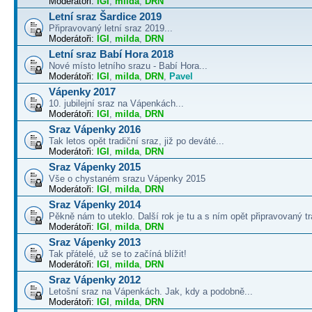
Moderátoři:
IGI
,
milda
,
DRN
Letní sraz Šardice 2019
Připravovaný letní sraz 2019...
Moderátoři:
IGI
,
milda
,
DRN
Letní sraz Babí Hora 2018
Nové místo letního srazu - Babí Hora...
Moderátoři:
IGI
,
milda
,
DRN
,
Pavel
Vápenky 2017
10. jubilejní sraz na Vápenkách...
Moderátoři:
IGI
,
milda
,
DRN
Sraz Vápenky 2016
Tak letos opět tradiční sraz, již po deváté...
Moderátoři:
IGI
,
milda
,
DRN
Sraz Vápenky 2015
Vše o chystaném srazu Vápenky 2015
Moderátoři:
IGI
,
milda
,
DRN
Sraz Vápenky 2014
Pěkně nám to uteklo. Další rok je tu a s ním opět připravovaný tra
Moderátoři:
IGI
,
milda
,
DRN
Sraz Vápenky 2013
Tak přátelé, už se to začíná blížit!
Moderátoři:
IGI
,
milda
,
DRN
Sraz Vápenky 2012
Letošní sraz na Vápenkách. Jak, kdy a podobně...
Moderátoři:
IGI
,
milda
,
DRN