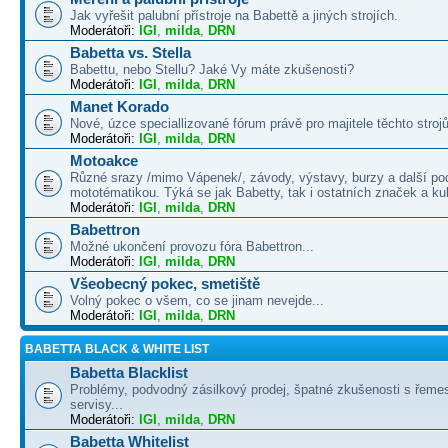
Jak vyřešit palubní přístroje na Babettě a jiných strojích.
Moderátoři:
IGI
,
milda
,
DRN
Babetta vs. Stella
Babettu, nebo Stellu? Jaké Vy máte zkušenosti?
Moderátoři:
IGI
,
milda
,
DRN
Manet Korado
Nové, úzce speciallizované fórum právě pro majitele těchto strojů
Moderátoři:
IGI
,
milda
,
DRN
Motoakce
Různé srazy /mimo Vápenek/, závody, výstavy, burzy a další po
mototématikou. Týká se jak Babetty, tak i ostatních značek a ku
Moderátoři:
IGI
,
milda
,
DRN
Babettron
Možné ukončení provozu fóra Babettron...
Moderátoři:
IGI
,
milda
,
DRN
Všeobecný pokec, smetiště
Volný pokec o všem, co se jinam nevejde...
Moderátoři:
IGI
,
milda
,
DRN
BABETTA BLACK & WHITE LIST
Babetta Blacklist
Problémy, podvodný zásilkový prodej, špatné zkušenosti s řemes
servisy...
Moderátoři:
IGI
,
milda
,
DRN
Babetta Whitelist