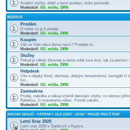
Kvalitní služby, dobří a levní prodejci, koho pochválit...
Moderátoři:
IGI
,
milda
,
DRN
INZERCE
Prodám
O všem co je k prodeji...
Moderátoři:
IGI
,
milda
,
DRN
Koupím
Válí se Vám něco doma navíc? Prodejte to...
Moderátoři:
IGI
,
milda
,
DRN
Služby
Pokud je někdo šikovnej a nemá vobě ruce levý, tak za peníze i 
Moderátoři:
IGI
,
milda
,
DRN
Helpdesk
Víte o nějaký firmě, obchodu, dobrým řemeslníkovi, tunnigáři či
tím...
Moderátoři:
IGI
,
milda
,
DRN
Zastavárna
Prodej, nabídka a nákup včetně darování všeho, co nemusí přím
Babettou, či motorkama vůbec. Prostě cokoliv...
Moderátoři:
IGI
,
milda
,
DRN
ARCHIV SRAZŮ - VÁPENKY OLD (2007 - 2016) * POUZE PRO ČTENÍ
Letní Sraz 2020
Letní sraz 2020 v Šardicích u Kyjova...