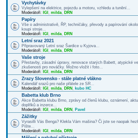
Vychytávky
Vylepšení na elektrice, pojezdu a motoru, vzhledu a tunění...
Moderátoři:
IGI
,
milda
,
DRN
Papíry
Vše o administrativě, ŘP, techničáky, převody a papírování okolo
koupi stroje...
Moderátoři:
IGI
,
milda
,
DRN
Letní sraz 2021
Připravovaný Letní sraz Šardice u Kyjova...
Moderátoři:
IGI
,
milda
,
DRN
Vaše stroje
Přestavby, zásadní úpravy, renovace starých Babett, atypické v
zkušenosti pro nováčky. Možno vložit i foto...
Moderátoři:
IGI
,
milda
,
DRN
Zrazy Slovensko - stále platné vlákno
Kalendář srazů pro naše přátele ze SR...
Moderátoři:
IGI
,
milda
,
DRN
,
kubo HC
Babetta klub Brno
Akce Babetta klubu Brno, zprávy od členů klubu, oznámení, aktua
doplňků a inzerce...
Moderátoři:
IGI
,
milda
,
DRN
,
Pavel
Zážitky
Vyrasilli Vás Benga? Klekla Vám mašina? Či jste se naopak hezk
Pište...
Moderátoři:
IGI
,
milda
,
DRN
Měření a palubní přístroje