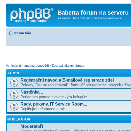
Babetta fórum na serveru 
Aktuálně: Dnes zde není žádná aktuální akce...
Obsah fóra
Vyhledat témata bez odpovědí
•
Zobrazit aktivní témata
ADMIN
Registrační návod a E-mailové registrace zde!
Pokyny, "jak se registrovati", formulář pro registraci nových uživa
Nástěnka...
Petice pro pomoc slovenským kolegům...
Rady, pokyny, IT Service Room...
Doplňující informace a tak...
MODERÁTOŘI
Moderátoři