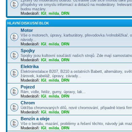
Zprávy od moderátorů boardu. Uživatelé zde sice mohou také psá
příspěvky ve smyslu informací a dotazů na moderátory. Irelevant
budou mazány.
Moderátoři:
IGI
,
milda
,
DRN
HLAVNÍ DISKUSNÍ BLOK
Motor
Vše o motorech, úpravy, karburátory, převodovka /volnoběžka/, 
návody...
Moderátoři:
IGI
,
milda
,
DRN
Spojky
Spojky jsou kultovní součástí našich strojů. Zde mají samostatno
Moderátoři:
IGI
,
milda
,
DRN
Elektrika
Elektroinstalace B207, B210 a ostatních Babett, alternátory, svě
žárovek, kabeláž, úpravy, závady...
Moderátoři:
IGI
,
milda
,
DRN
Pojezd
Rám, vidle, řetěz, gumy, úpravy, lak...
Moderátoři:
IGI
,
milda
,
DRN
Chrom
Údržba chromovaných dílů, nové chromování, případně která firma
Moderátoři:
IGI
,
milda
,
DRN
Benzín a oleje
Vše o benálu, mazání, problémy a řešení těchto, návody jak maza
Moderátoři:
IGI
,
milda
,
DRN