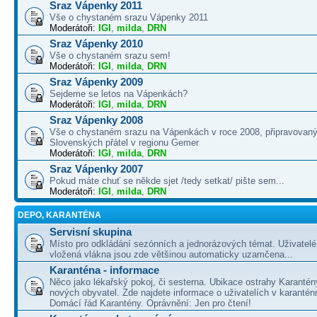
Sraz Vápenky 2011
Vše o chystaném srazu Vápenky 2011
Moderátoři:
IGI
,
milda
,
DRN
Sraz Vápenky 2010
Vše o chystaném srazu sem!
Moderátoři:
IGI
,
milda
,
DRN
Sraz Vápenky 2009
Sejdeme se letos na Vápenkách?
Moderátoři:
IGI
,
milda
,
DRN
Sraz Vápenky 2008
Vše o chystaném srazu na Vápenkách v roce 2008, připravovaný
Slovenských přátel v regionu Gemer
Moderátoři:
IGI
,
milda
,
DRN
Sraz Vápenky 2007
Pokud máte chuť se někde sjet /tedy setkat/ pište sem...
Moderátoři:
IGI
,
milda
,
DRN
DEPO, KARANTÉNA
Servisní skupina
Místo pro odkládání sezónních a jednorázových témat. Uživatelé 
vložená vlákna jsou zde většinou automaticky uzamčena...
Karanténa - informace
Něco jako lékařský pokoj, či sesterna. Ubikace ostrahy Karantén
nových obyvatel. Zde najdete informace o uživatelích v karanté
Domácí řád Karantény. Oprávnění: Jen pro čtení!