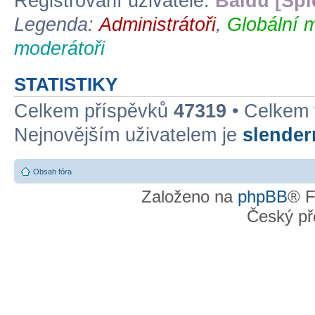
Registrovaní uživatelé:
Baidu [Spi
Legenda:
Administrátoři
,
Globální 
moderátoři
STATISTIKY
Celkem příspěvků
47319
• Celkem
Nejnovějším uživatelem je
slende
Obsah fóra
Založeno na
phpBB
® F
Český př