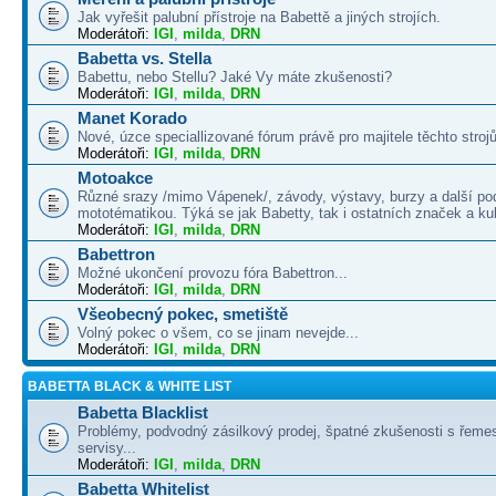
Jak vyřešit palubní přístroje na Babettě a jiných strojích.
Moderátoři:
IGI
,
milda
,
DRN
Babetta vs. Stella
Babettu, nebo Stellu? Jaké Vy máte zkušenosti?
Moderátoři:
IGI
,
milda
,
DRN
Manet Korado
Nové, úzce speciallizované fórum právě pro majitele těchto strojů
Moderátoři:
IGI
,
milda
,
DRN
Motoakce
Různé srazy /mimo Vápenek/, závody, výstavy, burzy a další po
mototématikou. Týká se jak Babetty, tak i ostatních značek a ku
Moderátoři:
IGI
,
milda
,
DRN
Babettron
Možné ukončení provozu fóra Babettron...
Moderátoři:
IGI
,
milda
,
DRN
Všeobecný pokec, smetiště
Volný pokec o všem, co se jinam nevejde...
Moderátoři:
IGI
,
milda
,
DRN
BABETTA BLACK & WHITE LIST
Babetta Blacklist
Problémy, podvodný zásilkový prodej, špatné zkušenosti s řemes
servisy...
Moderátoři:
IGI
,
milda
,
DRN
Babetta Whitelist