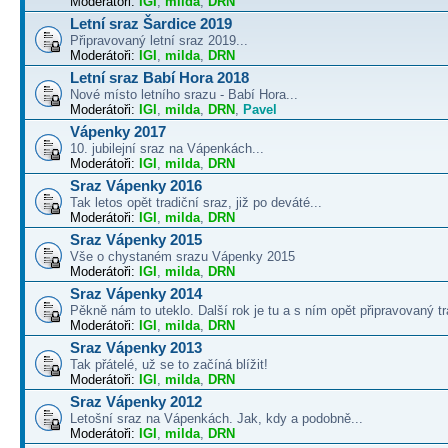
Moderátoři:
IGI
,
milda
,
DRN
Letní sraz Šardice 2019
Připravovaný letní sraz 2019...
Moderátoři:
IGI
,
milda
,
DRN
Letní sraz Babí Hora 2018
Nové místo letního srazu - Babí Hora...
Moderátoři:
IGI
,
milda
,
DRN
,
Pavel
Vápenky 2017
10. jubilejní sraz na Vápenkách...
Moderátoři:
IGI
,
milda
,
DRN
Sraz Vápenky 2016
Tak letos opět tradiční sraz, již po deváté...
Moderátoři:
IGI
,
milda
,
DRN
Sraz Vápenky 2015
Vše o chystaném srazu Vápenky 2015
Moderátoři:
IGI
,
milda
,
DRN
Sraz Vápenky 2014
Pěkně nám to uteklo. Další rok je tu a s ním opět připravovaný tra
Moderátoři:
IGI
,
milda
,
DRN
Sraz Vápenky 2013
Tak přátelé, už se to začíná blížit!
Moderátoři:
IGI
,
milda
,
DRN
Sraz Vápenky 2012
Letošní sraz na Vápenkách. Jak, kdy a podobně...
Moderátoři:
IGI
,
milda
,
DRN