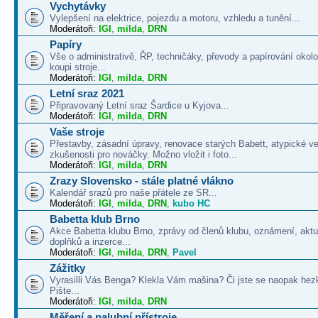
Vychytávky
Vylepšení na elektrice, pojezdu a motoru, vzhledu a tunění...
Moderátoři:
IGI
,
milda
,
DRN
Papíry
Vše o administrativě, ŘP, techničáky, převody a papírování okolo
koupi stroje...
Moderátoři:
IGI
,
milda
,
DRN
Letní sraz 2021
Připravovaný Letní sraz Šardice u Kyjova...
Moderátoři:
IGI
,
milda
,
DRN
Vaše stroje
Přestavby, zásadní úpravy, renovace starých Babett, atypické v
zkušenosti pro nováčky. Možno vložit i foto...
Moderátoři:
IGI
,
milda
,
DRN
Zrazy Slovensko - stále platné vlákno
Kalendář srazů pro naše přátele ze SR...
Moderátoři:
IGI
,
milda
,
DRN
,
kubo HC
Babetta klub Brno
Akce Babetta klubu Brno, zprávy od členů klubu, oznámení, aktua
doplňků a inzerce...
Moderátoři:
IGI
,
milda
,
DRN
,
Pavel
Zážitky
Vyrasilli Vás Benga? Klekla Vám mašina? Či jste se naopak hezk
Pište...
Moderátoři:
IGI
,
milda
,
DRN
Měření a palubní přístroje