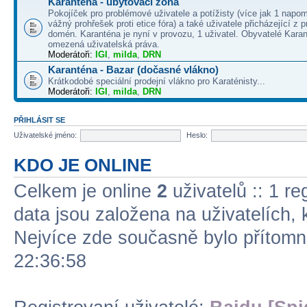
Karanténa - ubytovací zóna
Pokojíček pro problémové uživatele a potížisty (více jak 1 napo
vážný prohřešek proti etice fóra) a také uživatele přicházející z
domén. Karanténa je nyní v provozu, 1 uživatel. Obyvatelé Kara
omezená uživatelská práva.
Moderátoři:
IGI
,
milda
,
DRN
Karanténa - Bazar (dočasné vlákno)
Krátkodobé speciální prodejní vlákno pro Karaténisty...
Moderátoři:
IGI
,
milda
,
DRN
PŘIHLÁSIT SE
Uživatelské jméno:
Heslo:
KDO JE ONLINE
Celkem je online
2
uživatelů :: 1 re
data jsou založena na uživatelích, k
Nejvíce zde současně bylo přítom
22:36:58