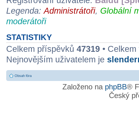
Registrovaní uživatelé:
Baidu [Spi
Legenda:
Administrátoři
,
Globální 
moderátoři
STATISTIKY
Celkem příspěvků
47319
• Celkem
Nejnovějším uživatelem je
slende
Obsah fóra
Založeno na
phpBB
® F
Český př