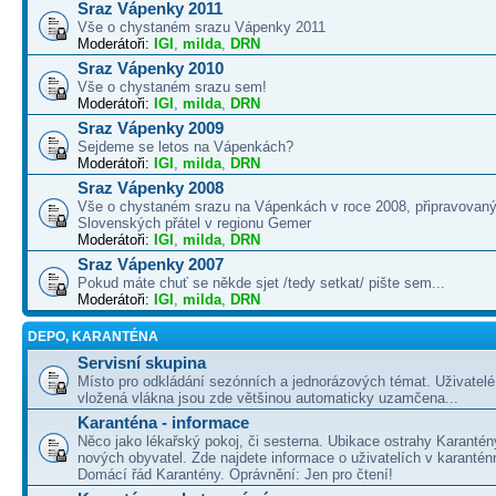
Sraz Vápenky 2011
Vše o chystaném srazu Vápenky 2011
Moderátoři:
IGI
,
milda
,
DRN
Sraz Vápenky 2010
Vše o chystaném srazu sem!
Moderátoři:
IGI
,
milda
,
DRN
Sraz Vápenky 2009
Sejdeme se letos na Vápenkách?
Moderátoři:
IGI
,
milda
,
DRN
Sraz Vápenky 2008
Vše o chystaném srazu na Vápenkách v roce 2008, připravovaný
Slovenských přátel v regionu Gemer
Moderátoři:
IGI
,
milda
,
DRN
Sraz Vápenky 2007
Pokud máte chuť se někde sjet /tedy setkat/ pište sem...
Moderátoři:
IGI
,
milda
,
DRN
DEPO, KARANTÉNA
Servisní skupina
Místo pro odkládání sezónních a jednorázových témat. Uživatelé 
vložená vlákna jsou zde většinou automaticky uzamčena...
Karanténa - informace
Něco jako lékařský pokoj, či sesterna. Ubikace ostrahy Karantén
nových obyvatel. Zde najdete informace o uživatelích v karanté
Domácí řád Karantény. Oprávnění: Jen pro čtení!