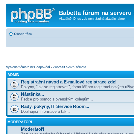
Babetta fórum na serveru 
Aktuálně: Dnes zde není žádná aktuální akce...
Obsah fóra
Vyhledat témata bez odpovědí
•
Zobrazit aktivní témata
ADMIN
Registrační návod a E-mailové registrace zde!
Pokyny, "jak se registrovati", formulář pro registraci nových uživa
Nástěnka...
Petice pro pomoc slovenským kolegům...
Rady, pokyny, IT Service Room...
Doplňující informace a tak...
MODERÁTOŘI
Moderátoři