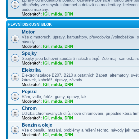
Zprávy od moderátorů boardu. Uživatelé zde sice mohou také psá
příspěvky ve smyslu informací a dotazů na moderátory. Irelevant
budou mazány.
Moderátoři:
IGI
,
milda
,
DRN
HLAVNÍ DISKUSNÍ BLOK
Motor
Vše o motorech, úpravy, karburátory, převodovka /volnoběžka/, 
návody...
Moderátoři:
IGI
,
milda
,
DRN
Spojky
Spojky jsou kultovní součástí našich strojů. Zde mají samostatno
Moderátoři:
IGI
,
milda
,
DRN
Elektrika
Elektroinstalace B207, B210 a ostatních Babett, alternátory, svě
žárovek, kabeláž, úpravy, závady...
Moderátoři:
IGI
,
milda
,
DRN
Pojezd
Rám, vidle, řetěz, gumy, úpravy, lak...
Moderátoři:
IGI
,
milda
,
DRN
Chrom
Údržba chromovaných dílů, nové chromování, případně která firma
Moderátoři:
IGI
,
milda
,
DRN
Benzín a oleje
Vše o benálu, mazání, problémy a řešení těchto, návody jak maza
Moderátoři:
IGI
,
milda
,
DRN