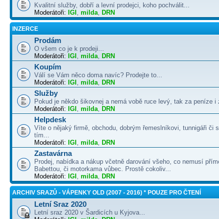
Kvalitní služby, dobří a levní prodejci, koho pochválit...
Moderátoři:
IGI
,
milda
,
DRN
INZERCE
Prodám
O všem co je k prodeji...
Moderátoři:
IGI
,
milda
,
DRN
Koupím
Válí se Vám něco doma navíc? Prodejte to...
Moderátoři:
IGI
,
milda
,
DRN
Služby
Pokud je někdo šikovnej a nemá vobě ruce levý, tak za peníze i 
Moderátoři:
IGI
,
milda
,
DRN
Helpdesk
Víte o nějaký firmě, obchodu, dobrým řemeslníkovi, tunnigáři či
tím...
Moderátoři:
IGI
,
milda
,
DRN
Zastavárna
Prodej, nabídka a nákup včetně darování všeho, co nemusí přím
Babettou, či motorkama vůbec. Prostě cokoliv...
Moderátoři:
IGI
,
milda
,
DRN
ARCHIV SRAZŮ - VÁPENKY OLD (2007 - 2016) * POUZE PRO ČTENÍ
Letní Sraz 2020
Letní sraz 2020 v Šardicích u Kyjova...