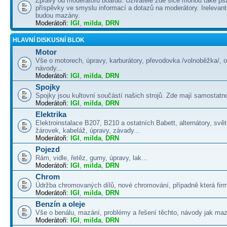
Zprávy od moderátorů boardu. Uživatelé zde sice mohou také psá
příspěvky ve smyslu informací a dotazů na moderátory. Irelevant
budou mazány.
Moderátoři:
IGI
,
milda
,
DRN
HLAVNÍ DISKUSNÍ BLOK
Motor
Vše o motorech, úpravy, karburátory, převodovka /volnoběžka/, 
návody...
Moderátoři:
IGI
,
milda
,
DRN
Spojky
Spojky jsou kultovní součástí našich strojů. Zde mají samostatno
Moderátoři:
IGI
,
milda
,
DRN
Elektrika
Elektroinstalace B207, B210 a ostatních Babett, alternátory, svě
žárovek, kabeláž, úpravy, závady...
Moderátoři:
IGI
,
milda
,
DRN
Pojezd
Rám, vidle, řetěz, gumy, úpravy, lak...
Moderátoři:
IGI
,
milda
,
DRN
Chrom
Údržba chromovaných dílů, nové chromování, případně která firma
Moderátoři:
IGI
,
milda
,
DRN
Benzín a oleje
Vše o benálu, mazání, problémy a řešení těchto, návody jak maza
Moderátoři:
IGI
,
milda
,
DRN