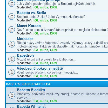
Jak vyřešit palubní přístroje na Babettě a jiných strojích.
Moderátoři:
IGI
,
milda
,
DRN
Babetta vs. Stella
Babettu, nebo Stellu? Jaké Vy máte zkušenosti?
Moderátoři:
IGI
,
milda
,
DRN
Manet Korado
Nové, úzce speciallizované fórum právě pro majitele těchto strojů
Moderátoři:
IGI
,
milda
,
DRN
Motoakce
Různé srazy /mimo Vápenek/, závody, výstavy, burzy a další po
mototématikou. Týká se jak Babetty, tak i ostatních značek a ku
Moderátoři:
IGI
,
milda
,
DRN
Babettron
Možné ukončení provozu fóra Babettron...
Moderátoři:
IGI
,
milda
,
DRN
Všeobecný pokec, smetiště
Volný pokec o všem, co se jinam nevejde...
Moderátoři:
IGI
,
milda
,
DRN
BABETTA BLACK & WHITE LIST
Babetta Blacklist
Problémy, podvodný zásilkový prodej, špatné zkušenosti s řemes
servisy...
Moderátoři:
IGI
,
milda
,
DRN
Babetta Whitelist