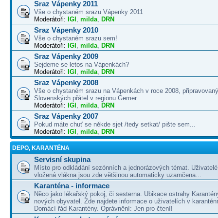
Sraz Vápenky 2011
Vše o chystaném srazu Vápenky 2011
Moderátoři:
IGI
,
milda
,
DRN
Sraz Vápenky 2010
Vše o chystaném srazu sem!
Moderátoři:
IGI
,
milda
,
DRN
Sraz Vápenky 2009
Sejdeme se letos na Vápenkách?
Moderátoři:
IGI
,
milda
,
DRN
Sraz Vápenky 2008
Vše o chystaném srazu na Vápenkách v roce 2008, připravovaný
Slovenských přátel v regionu Gemer
Moderátoři:
IGI
,
milda
,
DRN
Sraz Vápenky 2007
Pokud máte chuť se někde sjet /tedy setkat/ pište sem...
Moderátoři:
IGI
,
milda
,
DRN
DEPO, KARANTÉNA
Servisní skupina
Místo pro odkládání sezónních a jednorázových témat. Uživatelé 
vložená vlákna jsou zde většinou automaticky uzamčena...
Karanténa - informace
Něco jako lékařský pokoj, či sesterna. Ubikace ostrahy Karantén
nových obyvatel. Zde najdete informace o uživatelích v karanté
Domácí řád Karantény. Oprávnění: Jen pro čtení!