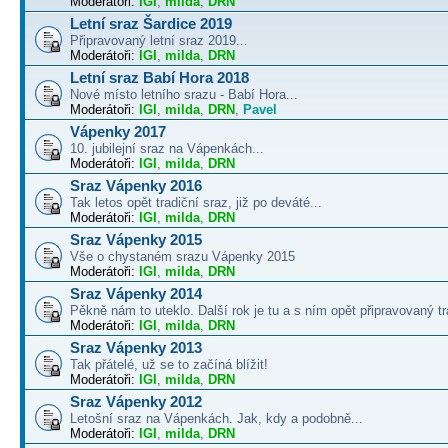
Moderátoři:
IGI
,
milda
,
DRN
Letní sraz Šardice 2019
Připravovaný letní sraz 2019...
Moderátoři:
IGI
,
milda
,
DRN
Letní sraz Babí Hora 2018
Nové místo letního srazu - Babí Hora...
Moderátoři:
IGI
,
milda
,
DRN
,
Pavel
Vápenky 2017
10. jubilejní sraz na Vápenkách...
Moderátoři:
IGI
,
milda
,
DRN
Sraz Vápenky 2016
Tak letos opět tradiční sraz, již po deváté...
Moderátoři:
IGI
,
milda
,
DRN
Sraz Vápenky 2015
Vše o chystaném srazu Vápenky 2015
Moderátoři:
IGI
,
milda
,
DRN
Sraz Vápenky 2014
Pěkně nám to uteklo. Další rok je tu a s ním opět připravovaný tra
Moderátoři:
IGI
,
milda
,
DRN
Sraz Vápenky 2013
Tak přátelé, už se to začíná blížit!
Moderátoři:
IGI
,
milda
,
DRN
Sraz Vápenky 2012
Letošní sraz na Vápenkách. Jak, kdy a podobně...
Moderátoři:
IGI
,
milda
,
DRN