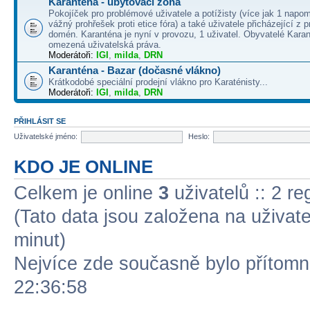
Karanténa - ubytovací zóna
Pokojíček pro problémové uživatele a potížisty (více jak 1 napo
vážný prohřešek proti etice fóra) a také uživatele přicházející z
domén. Karanténa je nyní v provozu, 1 uživatel. Obyvatelé Kara
omezená uživatelská práva.
Moderátoři:
IGI
,
milda
,
DRN
Karanténa - Bazar (dočasné vlákno)
Krátkodobé speciální prodejní vlákno pro Karaténisty...
Moderátoři:
IGI
,
milda
,
DRN
PŘIHLÁSIT SE
Uživatelské jméno:
Heslo:
KDO JE ONLINE
Celkem je online
3
uživatelů :: 2 r
(Tato data jsou založena na uživatel
minut)
Nejvíce zde současně bylo přítom
22:36:58