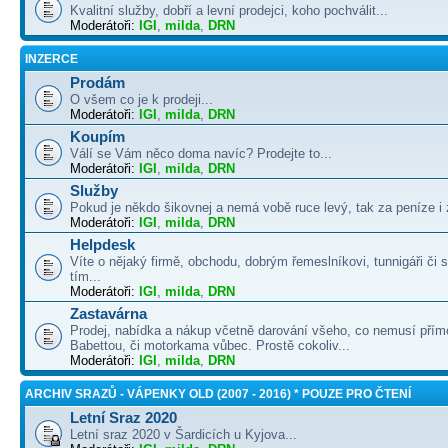
Kvalitní služby, dobří a levní prodejci, koho pochválit...
Moderátoři:
IGI
,
milda
,
DRN
INZERCE
Prodám
O všem co je k prodeji...
Moderátoři:
IGI
,
milda
,
DRN
Koupím
Válí se Vám něco doma navíc? Prodejte to...
Moderátoři:
IGI
,
milda
,
DRN
Služby
Pokud je někdo šikovnej a nemá vobě ruce levý, tak za peníze i 
Moderátoři:
IGI
,
milda
,
DRN
Helpdesk
Víte o nějaký firmě, obchodu, dobrým řemeslníkovi, tunnigáři či
tím...
Moderátoři:
IGI
,
milda
,
DRN
Zastavárna
Prodej, nabídka a nákup včetně darování všeho, co nemusí přím
Babettou, či motorkama vůbec. Prostě cokoliv...
Moderátoři:
IGI
,
milda
,
DRN
ARCHIV SRAZŮ - VÁPENKY OLD (2007 - 2016) * POUZE PRO ČTENÍ
Letní Sraz 2020
Letní sraz 2020 v Šardicích u Kyjova...