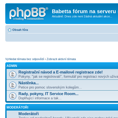
Babetta fórum na serveru 
Aktuálně: Dnes zde není žádná aktuální akce...
Obsah fóra
Vyhledat témata bez odpovědí
•
Zobrazit aktivní témata
ADMIN
Registrační návod a E-mailové registrace zde!
Pokyny, "jak se registrovati", formulář pro registraci nových uživa
Nástěnka...
Petice pro pomoc slovenským kolegům...
Rady, pokyny, IT Service Room...
Doplňující informace a tak...
MODERÁTOŘI
Moderátoři