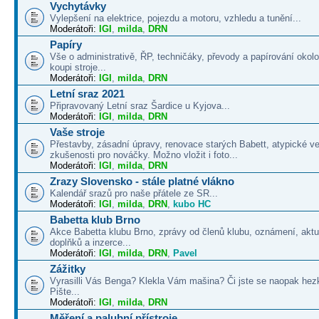
Vychytávky
Vylepšení na elektrice, pojezdu a motoru, vzhledu a tunění...
Moderátoři:
IGI
,
milda
,
DRN
Papíry
Vše o administrativě, ŘP, techničáky, převody a papírování okolo
koupi stroje...
Moderátoři:
IGI
,
milda
,
DRN
Letní sraz 2021
Připravovaný Letní sraz Šardice u Kyjova...
Moderátoři:
IGI
,
milda
,
DRN
Vaše stroje
Přestavby, zásadní úpravy, renovace starých Babett, atypické v
zkušenosti pro nováčky. Možno vložit i foto...
Moderátoři:
IGI
,
milda
,
DRN
Zrazy Slovensko - stále platné vlákno
Kalendář srazů pro naše přátele ze SR...
Moderátoři:
IGI
,
milda
,
DRN
,
kubo HC
Babetta klub Brno
Akce Babetta klubu Brno, zprávy od členů klubu, oznámení, aktua
doplňků a inzerce...
Moderátoři:
IGI
,
milda
,
DRN
,
Pavel
Zážitky
Vyrasilli Vás Benga? Klekla Vám mašina? Či jste se naopak hezk
Pište...
Moderátoři:
IGI
,
milda
,
DRN
Měření a palubní přístroje