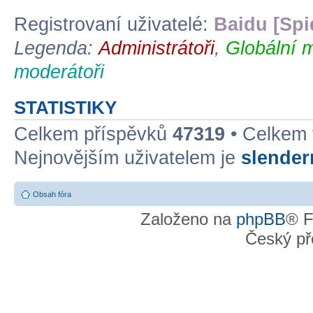
Registrovaní uživatelé:
Baidu [Spi
Legenda:
Administrátoři
,
Globální 
moderátoři
STATISTIKY
Celkem příspěvků
47319
• Celkem
Nejnovějším uživatelem je
slende
Obsah fóra
Založeno na
phpBB
® F
Český př