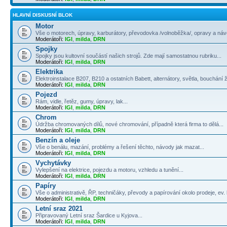
HLAVNÍ DISKUSNÍ BLOK
Motor
Vše o motorech, úpravy, karburátory, převodovka /volnoběžka/, opravy a návo
Moderátoři:
IGI
,
milda
,
DRN
Spojky
Spojky jsou kultovní součástí našich strojů. Zde mají samostatnou rubriku...
Moderátoři:
IGI
,
milda
,
DRN
Elektrika
Elektroinstalace B207, B210 a ostatních Babett, alternátory, světla, bouchání 
Moderátoři:
IGI
,
milda
,
DRN
Pojezd
Rám, vidle, řetěz, gumy, úpravy, lak...
Moderátoři:
IGI
,
milda
,
DRN
Chrom
Údržba chromovaných dílů, nové chromování, případně která firma to dělá...
Moderátoři:
IGI
,
milda
,
DRN
Benzín a oleje
Vše o benálu, mazání, problémy a řešení těchto, návody jak mazat...
Moderátoři:
IGI
,
milda
,
DRN
Vychytávky
Vylepšení na elektrice, pojezdu a motoru, vzhledu a tunění...
Moderátoři:
IGI
,
milda
,
DRN
Papíry
Vše o administrativě, ŘP, techničáky, převody a papírování okolo prodeje, ev. k
Moderátoři:
IGI
,
milda
,
DRN
Letní sraz 2021
Připravovaný Letní sraz Šardice u Kyjova...
Moderátoři:
IGI
,
milda
,
DRN