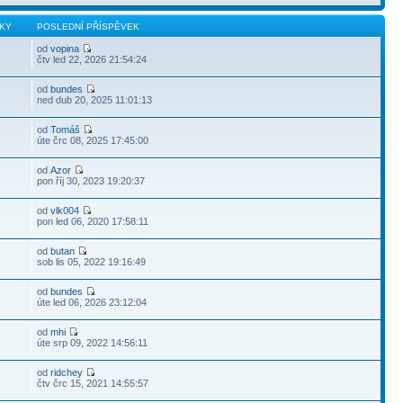
KY
POSLEDNÍ PŘÍSPĚVEK
od
vopina
3
čtv led 22, 2026 21:54:24
od
bundes
ned dub 20, 2025 11:01:13
od
Tomáš
úte črc 08, 2025 17:45:00
od
Azor
pon říj 30, 2023 19:20:37
od
vlk004
pon led 06, 2020 17:58:11
od
butan
sob lis 05, 2022 19:16:49
od
bundes
úte led 06, 2026 23:12:04
od
mhi
úte srp 09, 2022 14:56:11
od
ridchey
čtv črc 15, 2021 14:55:57