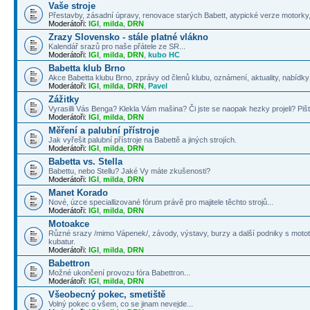
Vaše stroje
Přestavby, zásadní úpravy, renovace starých Babett, atypické verze motorky, 
Moderátoři:
IGI
,
milda
,
DRN
Zrazy Slovensko - stále platné vlákno
Kalendář srazů pro naše přátele ze SR...
Moderátoři:
IGI
,
milda
,
DRN
,
kubo HC
Babetta klub Brno
Akce Babetta klubu Brno, zprávy od členů klubu, oznámení, aktuality, nabídky 
Moderátoři:
IGI
,
milda
,
DRN
,
Pavel
Zážitky
Vyrasilli Vás Benga? Klekla Vám mašina? Či jste se naopak hezky projeli? Pišt
Moderátoři:
IGI
,
milda
,
DRN
Měření a palubní přístroje
Jak vyřešit palubní přístroje na Babettě a jiných strojích.
Moderátoři:
IGI
,
milda
,
DRN
Babetta vs. Stella
Babettu, nebo Stellu? Jaké Vy máte zkušenosti?
Moderátoři:
IGI
,
milda
,
DRN
Manet Korado
Nové, úzce speciallizované fórum právě pro majitele těchto strojů...
Moderátoři:
IGI
,
milda
,
DRN
Motoakce
Různé srazy /mimo Vápenek/, závody, výstavy, burzy a další podniky s mototé
kubatur.
Moderátoři:
IGI
,
milda
,
DRN
Babettron
Možné ukončení provozu fóra Babettron...
Moderátoři:
IGI
,
milda
,
DRN
Všeobecný pokec, smetiště
Volný pokec o všem, co se jinam nevejde...