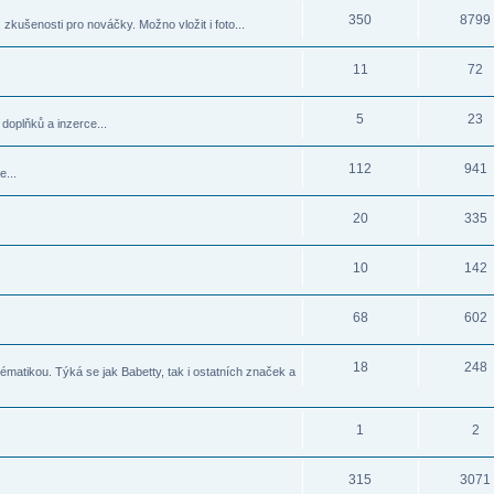
350
8799
zkušenosti pro nováčky. Možno vložit i foto...
11
72
5
23
doplňků a inzerce...
112
941
e...
20
335
10
142
68
602
18
248
matikou. Týká se jak Babetty, tak i ostatních značek a
1
2
315
3071