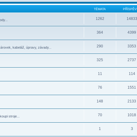
TÉMATA
PŘÍSPĚV
1262
1483
dy...
364
4399
290
3353
žárovek, kabeláž, úpravy, závady...
325
2737
11
114
76
1551
148
2133
70
1018
oupi stroje...
1
3