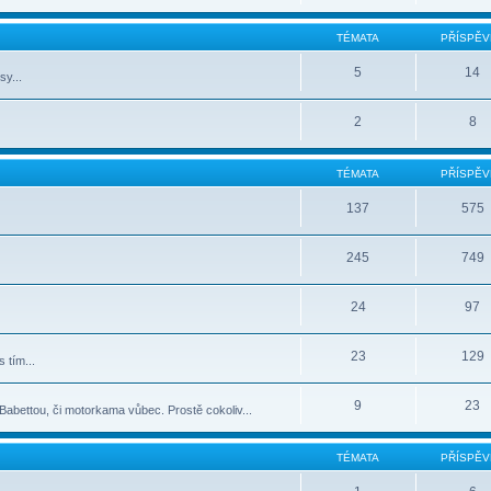
TÉMATA
PŘÍSPĚV
5
14
sy...
2
8
TÉMATA
PŘÍSPĚV
137
575
245
749
24
97
23
129
 tím...
9
23
abettou, či motorkama vůbec. Prostě cokoliv...
TÉMATA
PŘÍSPĚV