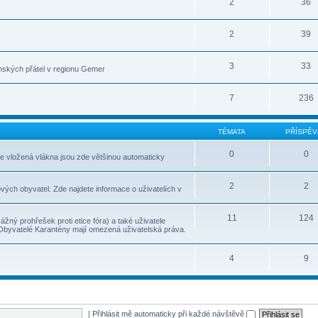
2
36
2
39
3
33
nských přátel v regionu Gemer
7
236
TÉMATA
PŘÍSPĚV
0
0
le vložená vlákna jsou zde většinou automaticky
2
2
vých obyvatel. Zde najdete informace o uživatelích v
11
124
ážný prohřešek proti etice fóra) a také uživatele
 Obyvatelé Karantény mají omezená uživatelská práva.
4
9
|
Přihlásit mě automaticky při každé návštěvě