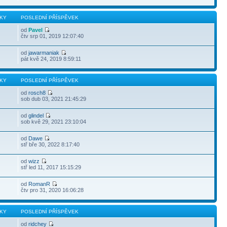
KY
POSLEDNÍ PŘÍSPĚVEK
od
Pavel
čtv srp 01, 2019 12:07:40
od
jawarmaniak
pát kvě 24, 2019 8:59:11
KY
POSLEDNÍ PŘÍSPĚVEK
od
rosch8
sob dub 03, 2021 21:45:29
od
glindel
sob kvě 29, 2021 23:10:04
od
Dawe
stř bře 30, 2022 8:17:40
od
wizz
stř led 11, 2017 15:15:29
od
RomanR
čtv pro 31, 2020 16:06:28
KY
POSLEDNÍ PŘÍSPĚVEK
od
ridchey