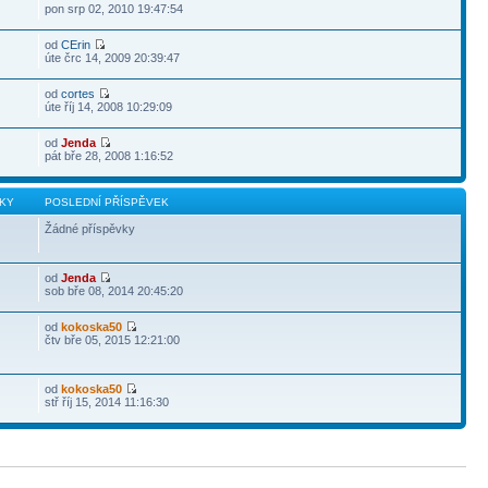
pon srp 02, 2010 19:47:54
od
CErin
úte črc 14, 2009 20:39:47
od
cortes
úte říj 14, 2008 10:29:09
od
Jenda
pát bře 28, 2008 1:16:52
KY
POSLEDNÍ PŘÍSPĚVEK
Žádné příspěvky
od
Jenda
sob bře 08, 2014 20:45:20
od
kokoska50
čtv bře 05, 2015 12:21:00
od
kokoska50
stř říj 15, 2014 11:16:30