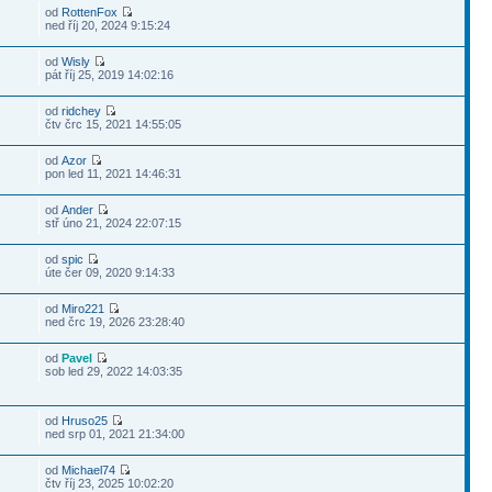
od
RottenFox
ned říj 20, 2024 9:15:24
od
Wisly
pát říj 25, 2019 14:02:16
od
ridchey
čtv črc 15, 2021 14:55:05
od
Azor
pon led 11, 2021 14:46:31
od
Ander
stř úno 21, 2024 22:07:15
od
spic
úte čer 09, 2020 9:14:33
od
Miro221
ned črc 19, 2026 23:28:40
od
Pavel
sob led 29, 2022 14:03:35
od
Hruso25
ned srp 01, 2021 21:34:00
od
Michael74
čtv říj 23, 2025 10:02:20