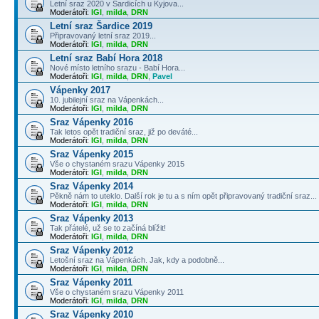
Letní sraz 2020 v Šardicích u Kyjova...
Moderátoři:
IGI
,
milda
,
DRN
Letní sraz Šardice 2019
Připravovaný letní sraz 2019...
Moderátoři:
IGI
,
milda
,
DRN
Letní sraz Babí Hora 2018
Nové místo letního srazu - Babí Hora...
Moderátoři:
IGI
,
milda
,
DRN
,
Pavel
Vápenky 2017
10. jubilejní sraz na Vápenkách...
Moderátoři:
IGI
,
milda
,
DRN
Sraz Vápenky 2016
Tak letos opět tradiční sraz, již po deváté...
Moderátoři:
IGI
,
milda
,
DRN
Sraz Vápenky 2015
Vše o chystaném srazu Vápenky 2015
Moderátoři:
IGI
,
milda
,
DRN
Sraz Vápenky 2014
Pěkně nám to uteklo. Další rok je tu a s ním opět připravovaný tradiční sraz...
Moderátoři:
IGI
,
milda
,
DRN
Sraz Vápenky 2013
Tak přátelé, už se to začíná blížit!
Moderátoři:
IGI
,
milda
,
DRN
Sraz Vápenky 2012
Letošní sraz na Vápenkách. Jak, kdy a podobně...
Moderátoři:
IGI
,
milda
,
DRN
Sraz Vápenky 2011
Vše o chystaném srazu Vápenky 2011
Moderátoři:
IGI
,
milda
,
DRN
Sraz Vápenky 2010