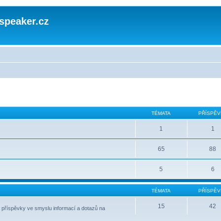
speaker.cz
TÉMATA
PŘÍSPĚV
1
1
65
88
5
6
TÉMATA
PŘÍSPĚV
15
42
 příspěvky ve smyslu informací a dotazů na