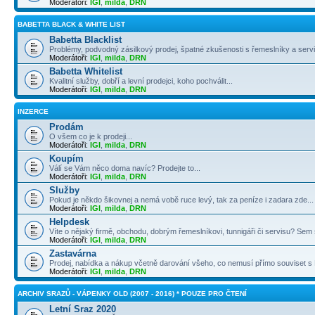
Moderátoři:
IGI
,
milda
,
DRN
BABETTA BLACK & WHITE LIST
Babetta Blacklist
Problémy, podvodný zásilkový prodej, špatné zkušenosti s řemeslníky a servi
Moderátoři:
IGI
,
milda
,
DRN
Babetta Whitelist
Kvalitní služby, dobří a levní prodejci, koho pochválit...
Moderátoři:
IGI
,
milda
,
DRN
INZERCE
Prodám
O všem co je k prodeji...
Moderátoři:
IGI
,
milda
,
DRN
Koupím
Válí se Vám něco doma navíc? Prodejte to...
Moderátoři:
IGI
,
milda
,
DRN
Služby
Pokud je někdo šikovnej a nemá vobě ruce levý, tak za peníze i zadara zde...
Moderátoři:
IGI
,
milda
,
DRN
Helpdesk
Víte o nějaký firmě, obchodu, dobrým řemeslníkovi, tunnigáři či servisu? Sem s
Moderátoři:
IGI
,
milda
,
DRN
Zastavárna
Prodej, nabídka a nákup včetně darování všeho, co nemusí přímo souviset s B
Moderátoři:
IGI
,
milda
,
DRN
ARCHIV SRAZŮ - VÁPENKY OLD (2007 - 2016) * POUZE PRO ČTENÍ
Letní Sraz 2020