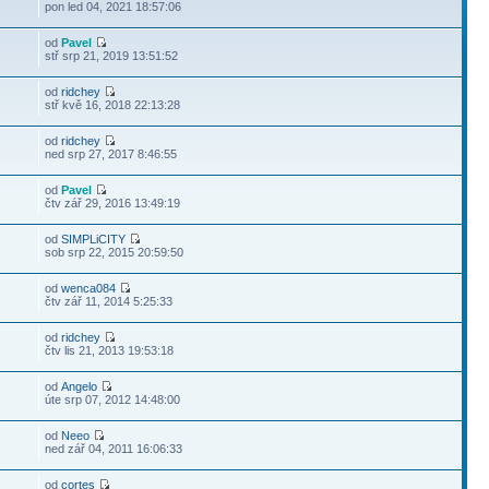
pon led 04, 2021 18:57:06
od
Pavel
stř srp 21, 2019 13:51:52
od
ridchey
stř kvě 16, 2018 22:13:28
od
ridchey
ned srp 27, 2017 8:46:55
od
Pavel
čtv zář 29, 2016 13:49:19
od
SIMPLiCITY
sob srp 22, 2015 20:59:50
od
wenca084
čtv zář 11, 2014 5:25:33
od
ridchey
čtv lis 21, 2013 19:53:18
od
Angelo
úte srp 07, 2012 14:48:00
od
Neeo
ned zář 04, 2011 16:06:33
od
cortes