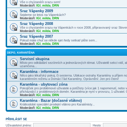
Vše o chystaném srazu sem!
Moderátoři:
IGI
,
milda
,
DRN
Sraz Vápenky 2009
Sejdeme se letos na Vápenkách?
Moderátoři:
IGI
,
milda
,
DRN
Sraz Vápenky 2008
Vše o chystaném srazu na Vápenkách v roce 2008, připravovaný sraz Slove
Moderátoři:
IGI
,
milda
,
DRN
Sraz Vápenky 2007
Pokud máte chuť se někde sjet /tedy setkat/ pište sem...
Moderátoři:
IGI
,
milda
,
DRN
DEPO, KARANTÉNA
Servisní skupina
Místo pro odkládání sezónních a jednorázových témat. Uživatelé sekci vidí, a
uzamčena...
Karanténa - informace
Něco jako lékařský pokoj, či sesterna. Ubikace ostrahy Karantény a příjem no
karanténním režimu a Domácí řád Karantény. Oprávnění: Jen pro čtení!
Karanténa - ubytovací zóna
Pokojíček pro problémové uživatele a potížisty (více jak 1 napomenutí, nebo v
přicházející z problémových domén. Karanténa je nyní v provozu, 1 uživatel.
Moderátoři:
IGI
,
milda
,
DRN
Karanténa - Bazar (dočasné vlákno)
Krátkodobé speciální prodejní vlákno pro Karaténisty...
Moderátoři:
IGI
,
milda
,
DRN
PŘIHLÁSIT SE
Uživatelské jméno:
Heslo: