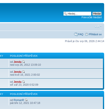
Pokročilé hledání
FAQ
Přihlásit se
Právě je čtv srp 06, 2026 2:44:14
KY
POSLEDNÍ PŘÍSPĚVEK
od
Jenda
ned srp 26, 2012 13:09:10
od
Jenda
ned kvě 16, 2021 2:00:02
od
Jenda
stř zář 23, 2020 0:52:09
KY
POSLEDNÍ PŘÍSPĚVEK
od
RomanR
pát bře 12, 2021 10:47:18