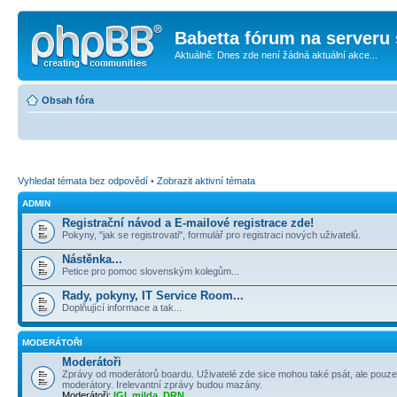
Babetta fórum na serveru 
Aktuálně: Dnes zde není žádná aktuální akce...
Obsah fóra
Vyhledat témata bez odpovědí
•
Zobrazit aktivní témata
ADMIN
Registrační návod a E-mailové registrace zde!
Pokyny, "jak se registrovati", formulář pro registraci nových uživatelů.
Nástěnka...
Petice pro pomoc slovenským kolegům...
Rady, pokyny, IT Service Room...
Doplňující informace a tak...
MODERÁTOŘI
Moderátoři
Zprávy od moderátorů boardu. Uživatelé zde sice mohou také psát, ale pouze
moderátory. Irelevantní zprávy budou mazány.
Moderátoři:
IGI
,
milda
,
DRN