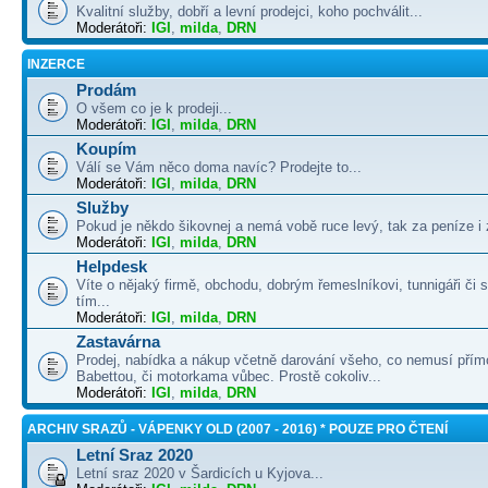
Kvalitní služby, dobří a levní prodejci, koho pochválit...
Moderátoři:
IGI
,
milda
,
DRN
INZERCE
Prodám
O všem co je k prodeji...
Moderátoři:
IGI
,
milda
,
DRN
Koupím
Válí se Vám něco doma navíc? Prodejte to...
Moderátoři:
IGI
,
milda
,
DRN
Služby
Pokud je někdo šikovnej a nemá vobě ruce levý, tak za peníze i 
Moderátoři:
IGI
,
milda
,
DRN
Helpdesk
Víte o nějaký firmě, obchodu, dobrým řemeslníkovi, tunnigáři či
tím...
Moderátoři:
IGI
,
milda
,
DRN
Zastavárna
Prodej, nabídka a nákup včetně darování všeho, co nemusí přím
Babettou, či motorkama vůbec. Prostě cokoliv...
Moderátoři:
IGI
,
milda
,
DRN
ARCHIV SRAZŮ - VÁPENKY OLD (2007 - 2016) * POUZE PRO ČTENÍ
Letní Sraz 2020
Letní sraz 2020 v Šardicích u Kyjova...