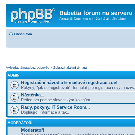
Babetta fórum na serveru 
Aktuálně: Dnes zde není žádná aktuální akce...
Obsah fóra
Vyhledat témata bez odpovědí
•
Zobrazit aktivní témata
ADMIN
Registrační návod a E-mailové registrace zde!
Pokyny, "jak se registrovati", formulář pro registraci nových uživa
Nástěnka...
Petice pro pomoc slovenským kolegům...
Rady, pokyny, IT Service Room...
Doplňující informace a tak...
MODERÁTOŘI
Moderátoři