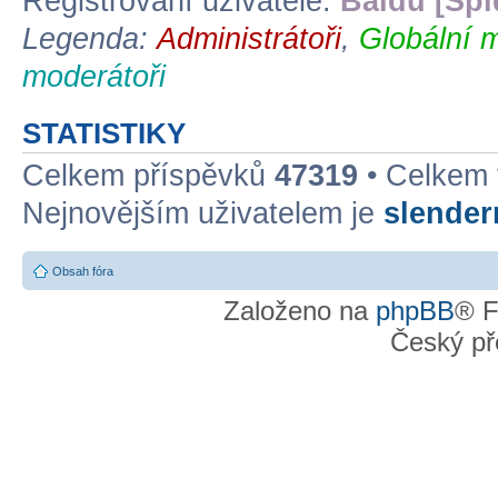
Registrovaní uživatelé:
Baidu [Spi
Legenda:
Administrátoři
,
Globální 
moderátoři
STATISTIKY
Celkem příspěvků
47319
• Celkem
Nejnovějším uživatelem je
slende
Obsah fóra
Založeno na
phpBB
® F
Český př