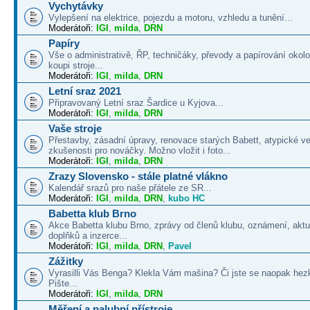
Vychytávky
Vylepšení na elektrice, pojezdu a motoru, vzhledu a tunění...
Moderátoři:
IGI
,
milda
,
DRN
Papíry
Vše o administrativě, ŘP, techničáky, převody a papírování okolo
koupi stroje...
Moderátoři:
IGI
,
milda
,
DRN
Letní sraz 2021
Připravovaný Letní sraz Šardice u Kyjova...
Moderátoři:
IGI
,
milda
,
DRN
Vaše stroje
Přestavby, zásadní úpravy, renovace starých Babett, atypické v
zkušenosti pro nováčky. Možno vložit i foto...
Moderátoři:
IGI
,
milda
,
DRN
Zrazy Slovensko - stále platné vlákno
Kalendář srazů pro naše přátele ze SR...
Moderátoři:
IGI
,
milda
,
DRN
,
kubo HC
Babetta klub Brno
Akce Babetta klubu Brno, zprávy od členů klubu, oznámení, aktua
doplňků a inzerce...
Moderátoři:
IGI
,
milda
,
DRN
,
Pavel
Zážitky
Vyrasilli Vás Benga? Klekla Vám mašina? Či jste se naopak hezk
Pište...
Moderátoři:
IGI
,
milda
,
DRN
Měření a palubní přístroje