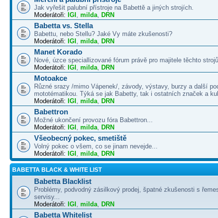
Jak vyřešit palubní přístroje na Babettě a jiných strojích.
Moderátoři:
IGI
,
milda
,
DRN
Babetta vs. Stella
Babettu, nebo Stellu? Jaké Vy máte zkušenosti?
Moderátoři:
IGI
,
milda
,
DRN
Manet Korado
Nové, úzce speciallizované fórum právě pro majitele těchto strojů
Moderátoři:
IGI
,
milda
,
DRN
Motoakce
Různé srazy /mimo Vápenek/, závody, výstavy, burzy a další po
mototématikou. Týká se jak Babetty, tak i ostatních značek a ku
Moderátoři:
IGI
,
milda
,
DRN
Babettron
Možné ukončení provozu fóra Babettron...
Moderátoři:
IGI
,
milda
,
DRN
Všeobecný pokec, smetiště
Volný pokec o všem, co se jinam nevejde...
Moderátoři:
IGI
,
milda
,
DRN
BABETTA BLACK & WHITE LIST
Babetta Blacklist
Problémy, podvodný zásilkový prodej, špatné zkušenosti s řemes
servisy...
Moderátoři:
IGI
,
milda
,
DRN
Babetta Whitelist