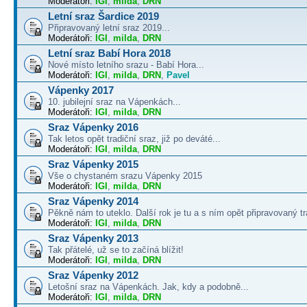
Moderátoři:
IGI
,
milda
,
DRN
Letní sraz Šardice 2019
Připravovaný letní sraz 2019...
Moderátoři:
IGI
,
milda
,
DRN
Letní sraz Babí Hora 2018
Nové místo letního srazu - Babí Hora...
Moderátoři:
IGI
,
milda
,
DRN
,
Pavel
Vápenky 2017
10. jubilejní sraz na Vápenkách...
Moderátoři:
IGI
,
milda
,
DRN
Sraz Vápenky 2016
Tak letos opět tradiční sraz, již po deváté...
Moderátoři:
IGI
,
milda
,
DRN
Sraz Vápenky 2015
Vše o chystaném srazu Vápenky 2015
Moderátoři:
IGI
,
milda
,
DRN
Sraz Vápenky 2014
Pěkně nám to uteklo. Další rok je tu a s ním opět připravovaný tra
Moderátoři:
IGI
,
milda
,
DRN
Sraz Vápenky 2013
Tak přátelé, už se to začíná blížit!
Moderátoři:
IGI
,
milda
,
DRN
Sraz Vápenky 2012
Letošní sraz na Vápenkách. Jak, kdy a podobně...
Moderátoři:
IGI
,
milda
,
DRN