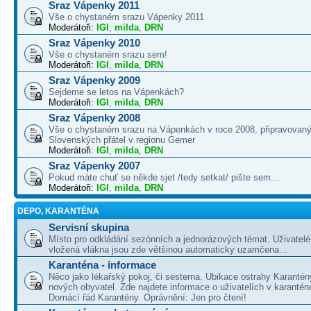
Sraz Vápenky 2011
Vše o chystaném srazu Vápenky 2011
Moderátoři:
IGI
,
milda
,
DRN
Sraz Vápenky 2010
Vše o chystaném srazu sem!
Moderátoři:
IGI
,
milda
,
DRN
Sraz Vápenky 2009
Sejdeme se letos na Vápenkách?
Moderátoři:
IGI
,
milda
,
DRN
Sraz Vápenky 2008
Vše o chystaném srazu na Vápenkách v roce 2008, připravovaný
Slovenských přátel v regionu Gemer
Moderátoři:
IGI
,
milda
,
DRN
Sraz Vápenky 2007
Pokud máte chuť se někde sjet /tedy setkat/ pište sem...
Moderátoři:
IGI
,
milda
,
DRN
DEPO, KARANTÉNA
Servisní skupina
Místo pro odkládání sezónních a jednorázových témat. Uživatelé 
vložená vlákna jsou zde většinou automaticky uzamčena...
Karanténa - informace
Něco jako lékařský pokoj, či sesterna. Ubikace ostrahy Karantén
nových obyvatel. Zde najdete informace o uživatelích v karanté
Domácí řád Karantény. Oprávnění: Jen pro čtení!