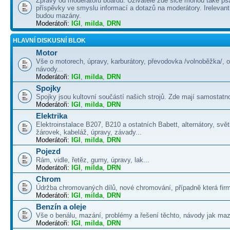
Zprávy od moderátorů boardu. Uživatelé zde sice mohou také psá
příspěvky ve smyslu informací a dotazů na moderátory. Irelevant
budou mazány.
Moderátoři:
IGI
,
milda
,
DRN
HLAVNÍ DISKUSNÍ BLOK
Motor
Vše o motorech, úpravy, karburátory, převodovka /volnoběžka/, 
návody...
Moderátoři:
IGI
,
milda
,
DRN
Spojky
Spojky jsou kultovní součástí našich strojů. Zde mají samostatno
Moderátoři:
IGI
,
milda
,
DRN
Elektrika
Elektroinstalace B207, B210 a ostatních Babett, alternátory, svě
žárovek, kabeláž, úpravy, závady...
Moderátoři:
IGI
,
milda
,
DRN
Pojezd
Rám, vidle, řetěz, gumy, úpravy, lak...
Moderátoři:
IGI
,
milda
,
DRN
Chrom
Údržba chromovaných dílů, nové chromování, případně která firma
Moderátoři:
IGI
,
milda
,
DRN
Benzín a oleje
Vše o benálu, mazání, problémy a řešení těchto, návody jak maza
Moderátoři:
IGI
,
milda
,
DRN