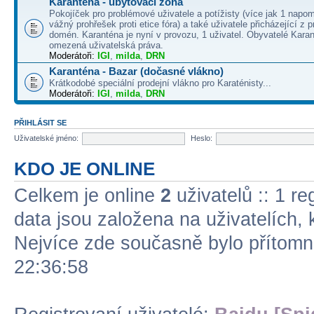
Karanténa - ubytovací zóna
Pokojíček pro problémové uživatele a potížisty (více jak 1 napo
vážný prohřešek proti etice fóra) a také uživatele přicházející z
domén. Karanténa je nyní v provozu, 1 uživatel. Obyvatelé Kara
omezená uživatelská práva.
Moderátoři:
IGI
,
milda
,
DRN
Karanténa - Bazar (dočasné vlákno)
Krátkodobé speciální prodejní vlákno pro Karaténisty...
Moderátoři:
IGI
,
milda
,
DRN
PŘIHLÁSIT SE
Uživatelské jméno:
Heslo:
KDO JE ONLINE
Celkem je online
2
uživatelů :: 1 re
data jsou založena na uživatelích, k
Nejvíce zde současně bylo přítom
22:36:58