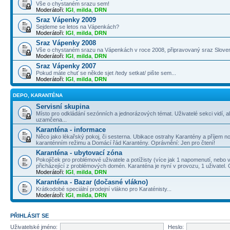
Vše o chystaném srazu sem!
Moderátoři:
IGI
,
milda
,
DRN
Sraz Vápenky 2009
Sejdeme se letos na Vápenkách?
Moderátoři:
IGI
,
milda
,
DRN
Sraz Vápenky 2008
Vše o chystaném srazu na Vápenkách v roce 2008, připravovaný sraz Slove
Moderátoři:
IGI
,
milda
,
DRN
Sraz Vápenky 2007
Pokud máte chuť se někde sjet /tedy setkat/ pište sem...
Moderátoři:
IGI
,
milda
,
DRN
DEPO, KARANTÉNA
Servisní skupina
Místo pro odkládání sezónních a jednorázových témat. Uživatelé sekci vidí, a
uzamčena...
Karanténa - informace
Něco jako lékařský pokoj, či sesterna. Ubikace ostrahy Karantény a příjem no
karanténním režimu a Domácí řád Karantény. Oprávnění: Jen pro čtení!
Karanténa - ubytovací zóna
Pokojíček pro problémové uživatele a potížisty (více jak 1 napomenutí, nebo v
přicházející z problémových domén. Karanténa je nyní v provozu, 1 uživatel.
Moderátoři:
IGI
,
milda
,
DRN
Karanténa - Bazar (dočasné vlákno)
Krátkodobé speciální prodejní vlákno pro Karaténisty...
Moderátoři:
IGI
,
milda
,
DRN
PŘIHLÁSIT SE
Uživatelské jméno:
Heslo: