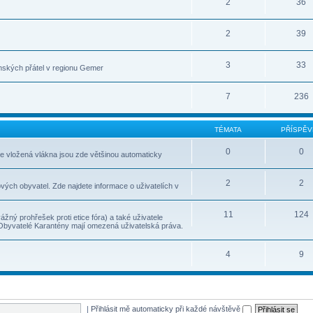
2
36
2
39
3
33
nských přátel v regionu Gemer
7
236
TÉMATA
PŘÍSPĚV
0
0
le vložená vlákna jsou zde většinou automaticky
2
2
vých obyvatel. Zde najdete informace o uživatelích v
11
124
ážný prohřešek proti etice fóra) a také uživatele
 Obyvatelé Karantény mají omezená uživatelská práva.
4
9
|
Přihlásit mě automaticky při každé návštěvě