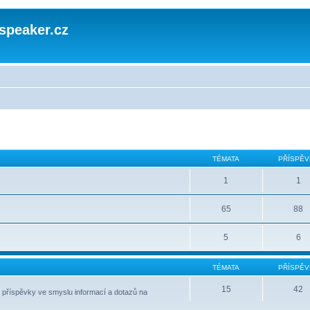
speaker.cz
TÉMATA
PŘÍSPĚV
1
1
65
88
5
6
TÉMATA
PŘÍSPĚV
15
42
 příspěvky ve smyslu informací a dotazů na