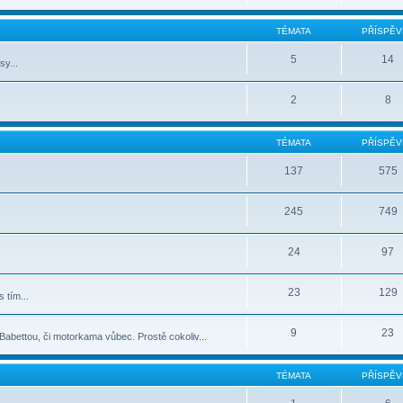
TÉMATA
PŘÍSPĚV
5
14
sy...
2
8
TÉMATA
PŘÍSPĚV
137
575
245
749
24
97
23
129
 tím...
9
23
abettou, či motorkama vůbec. Prostě cokoliv...
TÉMATA
PŘÍSPĚV