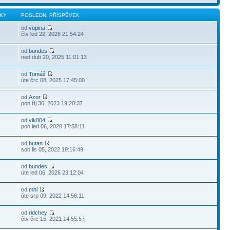
KY
POSLEDNÍ PŘÍSPĚVEK
od
vopina
3
čtv led 22, 2026 21:54:24
od
bundes
ned dub 20, 2025 11:01:13
od
Tomáš
úte črc 08, 2025 17:45:00
od
Azor
pon říj 30, 2023 19:20:37
od
vlk004
pon led 06, 2020 17:58:11
od
butan
sob lis 05, 2022 19:16:49
od
bundes
úte led 06, 2026 23:12:04
od
mhi
úte srp 09, 2022 14:56:11
od
ridchey
čtv črc 15, 2021 14:55:57