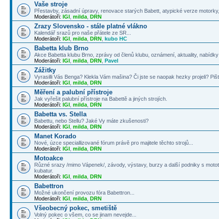
Vaše stroje
Přestavby, zásadní úpravy, renovace starých Babett, atypické verze motorky, 
Moderátoři:
IGI
,
milda
,
DRN
Zrazy Slovensko - stále platné vlákno
Kalendář srazů pro naše přátele ze SR...
Moderátoři:
IGI
,
milda
,
DRN
,
kubo HC
Babetta klub Brno
Akce Babetta klubu Brno, zprávy od členů klubu, oznámení, aktuality, nabídky 
Moderátoři:
IGI
,
milda
,
DRN
,
Pavel
Zážitky
Vyrasilli Vás Benga? Klekla Vám mašina? Či jste se naopak hezky projeli? Pišt
Moderátoři:
IGI
,
milda
,
DRN
Měření a palubní přístroje
Jak vyřešit palubní přístroje na Babettě a jiných strojích.
Moderátoři:
IGI
,
milda
,
DRN
Babetta vs. Stella
Babettu, nebo Stellu? Jaké Vy máte zkušenosti?
Moderátoři:
IGI
,
milda
,
DRN
Manet Korado
Nové, úzce speciallizované fórum právě pro majitele těchto strojů...
Moderátoři:
IGI
,
milda
,
DRN
Motoakce
Různé srazy /mimo Vápenek/, závody, výstavy, burzy a další podniky s mototé
kubatur.
Moderátoři:
IGI
,
milda
,
DRN
Babettron
Možné ukončení provozu fóra Babettron...
Moderátoři:
IGI
,
milda
,
DRN
Všeobecný pokec, smetiště
Volný pokec o všem, co se jinam nevejde...