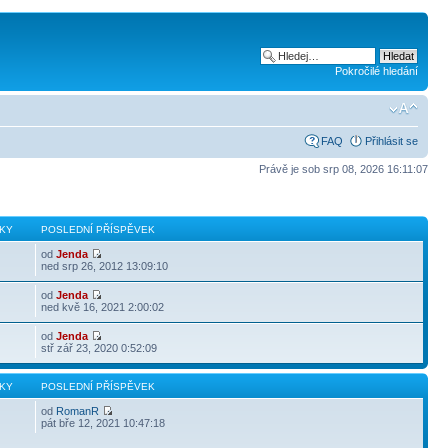
Pokročilé hledání
FAQ
Přihlásit se
Právě je sob srp 08, 2026 16:11:07
KY
POSLEDNÍ PŘÍSPĚVEK
od
Jenda
ned srp 26, 2012 13:09:10
od
Jenda
ned kvě 16, 2021 2:00:02
od
Jenda
stř zář 23, 2020 0:52:09
KY
POSLEDNÍ PŘÍSPĚVEK
od
RomanR
pát bře 12, 2021 10:47:18