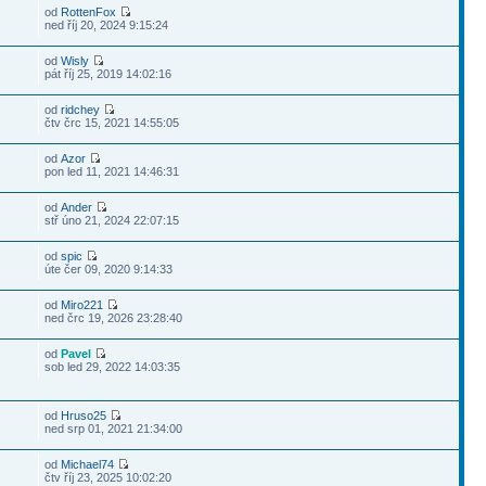
od
RottenFox
ned říj 20, 2024 9:15:24
od
Wisly
pát říj 25, 2019 14:02:16
od
ridchey
čtv črc 15, 2021 14:55:05
od
Azor
pon led 11, 2021 14:46:31
od
Ander
stř úno 21, 2024 22:07:15
od
spic
úte čer 09, 2020 9:14:33
od
Miro221
ned črc 19, 2026 23:28:40
od
Pavel
sob led 29, 2022 14:03:35
od
Hruso25
ned srp 01, 2021 21:34:00
od
Michael74
čtv říj 23, 2025 10:02:20