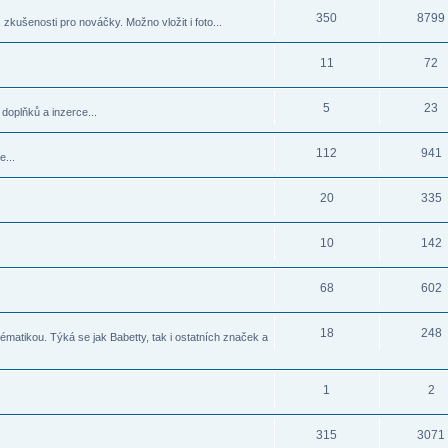
350
8799
zkušenosti pro nováčky. Možno vložit i foto...
11
72
5
23
doplňků a inzerce...
112
941
e...
20
335
10
142
68
602
18
248
matikou. Týká se jak Babetty, tak i ostatních značek a
1
2
315
3071