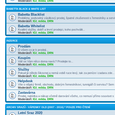
Moderátoři:
IGI
,
milda
,
DRN
BABETTA BLACK & WHITE LIST
Babetta Blacklist
Problémy, podvodný zásilkový prodej, špatné zkušenosti s řemeslníky a servi
Moderátoři:
IGI
,
milda
,
DRN
Babetta Whitelist
Kvalitní služby, dobří a levní prodejci, koho pochválit...
Moderátoři:
IGI
,
milda
,
DRN
INZERCE
Prodám
O všem co je k prodeji...
Moderátoři:
IGI
,
milda
,
DRN
Koupím
Válí se Vám něco doma navíc? Prodejte to...
Moderátoři:
IGI
,
milda
,
DRN
Služby
Pokud je někdo šikovnej a nemá vobě ruce levý, tak za peníze i zadara zde...
Moderátoři:
IGI
,
milda
,
DRN
Helpdesk
Víte o nějaký firmě, obchodu, dobrým řemeslníkovi, tunnigáři či servisu? Sem s
Moderátoři:
IGI
,
milda
,
DRN
Zastavárna
Prodej, nabídka a nákup včetně darování všeho, co nemusí přímo souviset s B
Moderátoři:
IGI
,
milda
,
DRN
ARCHIV SRAZŮ - VÁPENKY OLD (2007 - 2016) * POUZE PRO ČTENÍ
Letní Sraz 2020