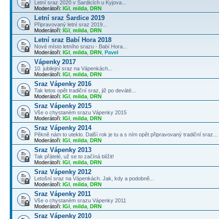
Letní sraz 2020 v Šardicích u Kyjova...
Moderátoři:
IGI
,
milda
,
DRN
Letní sraz Šardice 2019
Připravovaný letní sraz 2019...
Moderátoři:
IGI
,
milda
,
DRN
Letní sraz Babí Hora 2018
Nové místo letního srazu - Babí Hora...
Moderátoři:
IGI
,
milda
,
DRN
,
Pavel
Vápenky 2017
10. jubilejní sraz na Vápenkách...
Moderátoři:
IGI
,
milda
,
DRN
Sraz Vápenky 2016
Tak letos opět tradiční sraz, již po deváté...
Moderátoři:
IGI
,
milda
,
DRN
Sraz Vápenky 2015
Vše o chystaném srazu Vápenky 2015
Moderátoři:
IGI
,
milda
,
DRN
Sraz Vápenky 2014
Pěkně nám to uteklo. Další rok je tu a s ním opět připravovaný tradiční sraz...
Moderátoři:
IGI
,
milda
,
DRN
Sraz Vápenky 2013
Tak přátelé, už se to začíná blížit!
Moderátoři:
IGI
,
milda
,
DRN
Sraz Vápenky 2012
Letošní sraz na Vápenkách. Jak, kdy a podobně...
Moderátoři:
IGI
,
milda
,
DRN
Sraz Vápenky 2011
Vše o chystaném srazu Vápenky 2011
Moderátoři:
IGI
,
milda
,
DRN
Sraz Vápenky 2010