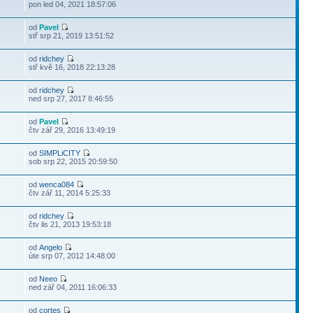
pon led 04, 2021 18:57:06
od
Pavel
stř srp 21, 2019 13:51:52
od
ridchey
stř kvě 16, 2018 22:13:28
od
ridchey
ned srp 27, 2017 8:46:55
od
Pavel
čtv zář 29, 2016 13:49:19
od
SIMPLiCITY
sob srp 22, 2015 20:59:50
od
wenca084
čtv zář 11, 2014 5:25:33
od
ridchey
čtv lis 21, 2013 19:53:18
od
Angelo
úte srp 07, 2012 14:48:00
od
Neeo
ned zář 04, 2011 16:06:33
od
cortes