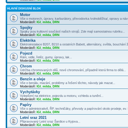
HLAVNÍ DISKUSNÍ BLOK
Motor
Vše o motorech, úpravy, karburátory, převodovka /volnoběžka/, opravy a návo
Moderátoři:
IGI
,
milda
,
DRN
Spojky
Spojky jsou kultovní součástí našich strojů. Zde mají samostatnou rubriku...
Moderátoři:
IGI
,
milda
,
DRN
Elektrika
Elektroinstalace B207, B210 a ostatních Babett, alternátory, světla, bouchání 
Moderátoři:
IGI
,
milda
,
DRN
Pojezd
Rám, vidle, řetěz, gumy, úpravy, lak...
Moderátoři:
IGI
,
milda
,
DRN
Chrom
Údržba chromovaných dílů, nové chromování, případně která firma to dělá...
Moderátoři:
IGI
,
milda
,
DRN
Benzín a oleje
Vše o benálu, mazání, problémy a řešení těchto, návody jak mazat...
Moderátoři:
IGI
,
milda
,
DRN
Vychytávky
Vylepšení na elektrice, pojezdu a motoru, vzhledu a tunění...
Moderátoři:
IGI
,
milda
,
DRN
Papíry
Vše o administrativě, ŘP, techničáky, převody a papírování okolo prodeje, ev. k
Moderátoři:
IGI
,
milda
,
DRN
Letní sraz 2021
Připravovaný Letní sraz Šardice u Kyjova...
Moderátoři:
IGI
,
milda
,
DRN