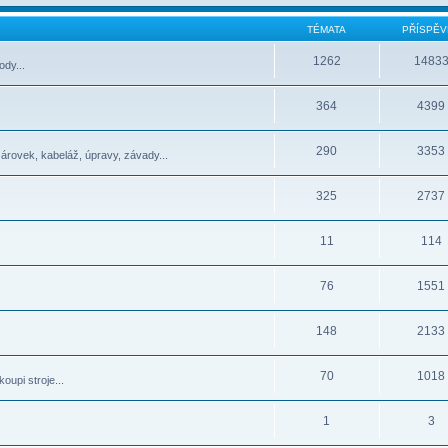
TÉMATA
PŘÍSPĚV
1262
1483
dy...
364
4399
290
3353
žárovek, kabeláž, úpravy, závady...
325
2737
11
114
76
1551
148
2133
70
1018
oupi stroje...
1
3