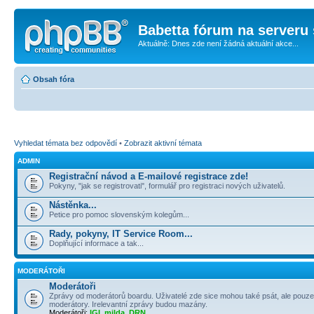
Babetta fórum na serveru 
Aktuálně: Dnes zde není žádná aktuální akce...
Obsah fóra
Vyhledat témata bez odpovědí
•
Zobrazit aktivní témata
ADMIN
Registrační návod a E-mailové registrace zde!
Pokyny, "jak se registrovati", formulář pro registraci nových uživatelů.
Nástěnka...
Petice pro pomoc slovenským kolegům...
Rady, pokyny, IT Service Room...
Doplňující informace a tak...
MODERÁTOŘI
Moderátoři
Zprávy od moderátorů boardu. Uživatelé zde sice mohou také psát, ale pouze
moderátory. Irelevantní zprávy budou mazány.
Moderátoři:
IGI
,
milda
,
DRN