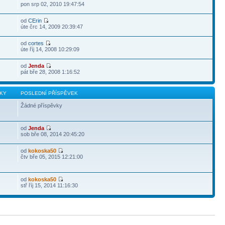
pon srp 02, 2010 19:47:54
od
CErin
úte črc 14, 2009 20:39:47
od
cortes
úte říj 14, 2008 10:29:09
od
Jenda
pát bře 28, 2008 1:16:52
KY
POSLEDNÍ PŘÍSPĚVEK
Žádné příspěvky
od
Jenda
sob bře 08, 2014 20:45:20
od
kokoska50
čtv bře 05, 2015 12:21:00
od
kokoska50
stř říj 15, 2014 11:16:30