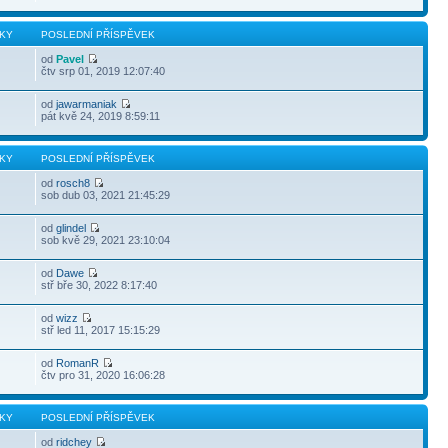
KY
POSLEDNÍ PŘÍSPĚVEK
od
Pavel
čtv srp 01, 2019 12:07:40
od
jawarmaniak
pát kvě 24, 2019 8:59:11
KY
POSLEDNÍ PŘÍSPĚVEK
od
rosch8
sob dub 03, 2021 21:45:29
od
glindel
sob kvě 29, 2021 23:10:04
od
Dawe
stř bře 30, 2022 8:17:40
od
wizz
stř led 11, 2017 15:15:29
od
RomanR
čtv pro 31, 2020 16:06:28
KY
POSLEDNÍ PŘÍSPĚVEK
od
ridchey