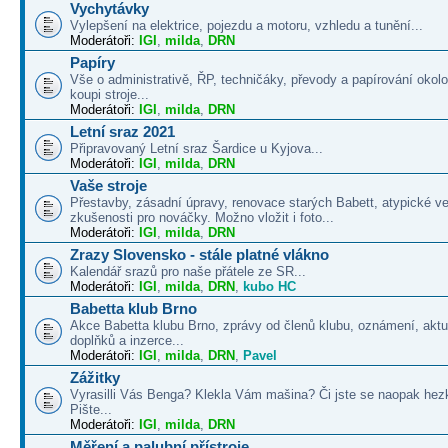
Vychytávky
Vylepšení na elektrice, pojezdu a motoru, vzhledu a tunění...
Moderátoři:
IGI
,
milda
,
DRN
Papíry
Vše o administrativě, ŘP, techničáky, převody a papírování okolo
koupi stroje...
Moderátoři:
IGI
,
milda
,
DRN
Letní sraz 2021
Připravovaný Letní sraz Šardice u Kyjova...
Moderátoři:
IGI
,
milda
,
DRN
Vaše stroje
Přestavby, zásadní úpravy, renovace starých Babett, atypické v
zkušenosti pro nováčky. Možno vložit i foto...
Moderátoři:
IGI
,
milda
,
DRN
Zrazy Slovensko - stále platné vlákno
Kalendář srazů pro naše přátele ze SR...
Moderátoři:
IGI
,
milda
,
DRN
,
kubo HC
Babetta klub Brno
Akce Babetta klubu Brno, zprávy od členů klubu, oznámení, aktua
doplňků a inzerce...
Moderátoři:
IGI
,
milda
,
DRN
,
Pavel
Zážitky
Vyrasilli Vás Benga? Klekla Vám mašina? Či jste se naopak hezk
Pište...
Moderátoři:
IGI
,
milda
,
DRN
Měření a palubní přístroje