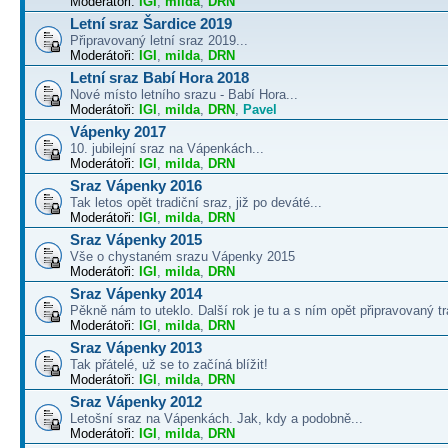
Moderátoři:
IGI
,
milda
,
DRN
Letní sraz Šardice 2019
Připravovaný letní sraz 2019...
Moderátoři:
IGI
,
milda
,
DRN
Letní sraz Babí Hora 2018
Nové místo letního srazu - Babí Hora...
Moderátoři:
IGI
,
milda
,
DRN
,
Pavel
Vápenky 2017
10. jubilejní sraz na Vápenkách...
Moderátoři:
IGI
,
milda
,
DRN
Sraz Vápenky 2016
Tak letos opět tradiční sraz, již po deváté...
Moderátoři:
IGI
,
milda
,
DRN
Sraz Vápenky 2015
Vše o chystaném srazu Vápenky 2015
Moderátoři:
IGI
,
milda
,
DRN
Sraz Vápenky 2014
Pěkně nám to uteklo. Další rok je tu a s ním opět připravovaný tra
Moderátoři:
IGI
,
milda
,
DRN
Sraz Vápenky 2013
Tak přátelé, už se to začíná blížit!
Moderátoři:
IGI
,
milda
,
DRN
Sraz Vápenky 2012
Letošní sraz na Vápenkách. Jak, kdy a podobně...
Moderátoři:
IGI
,
milda
,
DRN