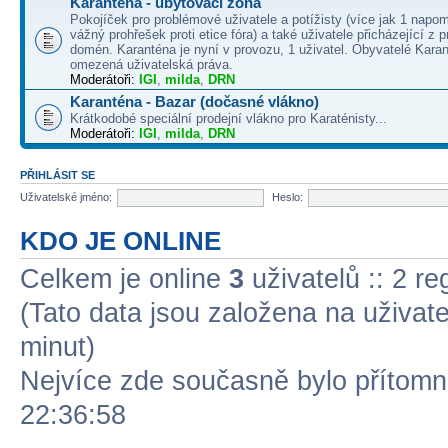
Karanténa - ubytovací zóna
Pokojíček pro problémové uživatele a potížisty (více jak 1 napo
vážný prohřešek proti etice fóra) a také uživatele přicházející z
domén. Karanténa je nyní v provozu, 1 uživatel. Obyvatelé Kara
omezená uživatelská práva.
Moderátoři:
IGI
,
milda
,
DRN
Karanténa - Bazar (dočasné vlákno)
Krátkodobé speciální prodejní vlákno pro Karaténisty...
Moderátoři:
IGI
,
milda
,
DRN
PŘIHLÁSIT SE
Uživatelské jméno:
Heslo:
KDO JE ONLINE
Celkem je online
3
uživatelů :: 2 r
(Tato data jsou založena na uživatel
minut)
Nejvíce zde současně bylo přítom
22:36:58