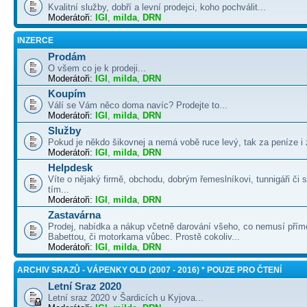
Kvalitní služby, dobří a levní prodejci, koho pochválit...
Moderátoři:
IGI
,
milda
,
DRN
INZERCE
Prodám
O všem co je k prodeji...
Moderátoři:
IGI
,
milda
,
DRN
Koupím
Válí se Vám něco doma navíc? Prodejte to...
Moderátoři:
IGI
,
milda
,
DRN
Služby
Pokud je někdo šikovnej a nemá vobě ruce levý, tak za peníze i 
Moderátoři:
IGI
,
milda
,
DRN
Helpdesk
Víte o nějaký firmě, obchodu, dobrým řemeslníkovi, tunnigáři či
tím...
Moderátoři:
IGI
,
milda
,
DRN
Zastavárna
Prodej, nabídka a nákup včetně darování všeho, co nemusí přím
Babettou, či motorkama vůbec. Prostě cokoliv...
Moderátoři:
IGI
,
milda
,
DRN
ARCHIV SRAZŮ - VÁPENKY OLD (2007 - 2016) * POUZE PRO ČTENÍ
Letní Sraz 2020
Letní sraz 2020 v Šardicích u Kyjova...