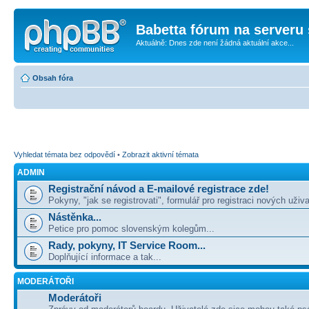
Babetta fórum na serveru 
Aktuálně: Dnes zde není žádná aktuální akce...
Obsah fóra
Vyhledat témata bez odpovědí
•
Zobrazit aktivní témata
ADMIN
Registrační návod a E-mailové registrace zde!
Pokyny, "jak se registrovati", formulář pro registraci nových uživa
Nástěnka...
Petice pro pomoc slovenským kolegům...
Rady, pokyny, IT Service Room...
Doplňující informace a tak...
MODERÁTOŘI
Moderátoři