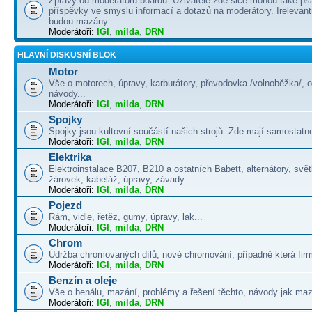
Zprávy od moderátorů boardu. Uživatelé zde sice mohou také psá
příspěvky ve smyslu informací a dotazů na moderátory. Irelevant
budou mazány.
Moderátoři:
IGI
,
milda
,
DRN
HLAVNÍ DISKUSNÍ BLOK
Motor
Vše o motorech, úpravy, karburátory, převodovka /volnoběžka/, 
návody...
Moderátoři:
IGI
,
milda
,
DRN
Spojky
Spojky jsou kultovní součástí našich strojů. Zde mají samostatno
Moderátoři:
IGI
,
milda
,
DRN
Elektrika
Elektroinstalace B207, B210 a ostatních Babett, alternátory, svě
žárovek, kabeláž, úpravy, závady...
Moderátoři:
IGI
,
milda
,
DRN
Pojezd
Rám, vidle, řetěz, gumy, úpravy, lak...
Moderátoři:
IGI
,
milda
,
DRN
Chrom
Údržba chromovaných dílů, nové chromování, případně která firma
Moderátoři:
IGI
,
milda
,
DRN
Benzín a oleje
Vše o benálu, mazání, problémy a řešení těchto, návody jak maza
Moderátoři:
IGI
,
milda
,
DRN