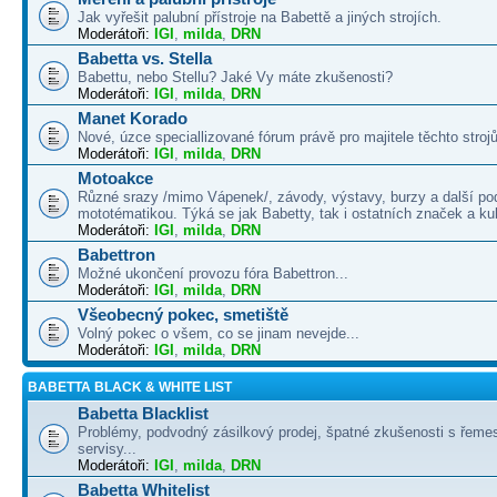
Jak vyřešit palubní přístroje na Babettě a jiných strojích.
Moderátoři:
IGI
,
milda
,
DRN
Babetta vs. Stella
Babettu, nebo Stellu? Jaké Vy máte zkušenosti?
Moderátoři:
IGI
,
milda
,
DRN
Manet Korado
Nové, úzce speciallizované fórum právě pro majitele těchto strojů
Moderátoři:
IGI
,
milda
,
DRN
Motoakce
Různé srazy /mimo Vápenek/, závody, výstavy, burzy a další po
mototématikou. Týká se jak Babetty, tak i ostatních značek a ku
Moderátoři:
IGI
,
milda
,
DRN
Babettron
Možné ukončení provozu fóra Babettron...
Moderátoři:
IGI
,
milda
,
DRN
Všeobecný pokec, smetiště
Volný pokec o všem, co se jinam nevejde...
Moderátoři:
IGI
,
milda
,
DRN
BABETTA BLACK & WHITE LIST
Babetta Blacklist
Problémy, podvodný zásilkový prodej, špatné zkušenosti s řemes
servisy...
Moderátoři:
IGI
,
milda
,
DRN
Babetta Whitelist