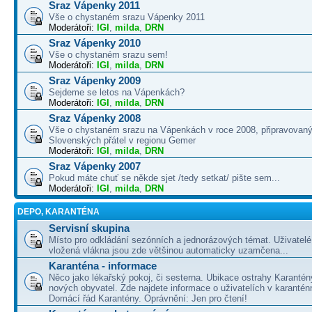
Sraz Vápenky 2011
Vše o chystaném srazu Vápenky 2011
Moderátoři:
IGI
,
milda
,
DRN
Sraz Vápenky 2010
Vše o chystaném srazu sem!
Moderátoři:
IGI
,
milda
,
DRN
Sraz Vápenky 2009
Sejdeme se letos na Vápenkách?
Moderátoři:
IGI
,
milda
,
DRN
Sraz Vápenky 2008
Vše o chystaném srazu na Vápenkách v roce 2008, připravovaný
Slovenských přátel v regionu Gemer
Moderátoři:
IGI
,
milda
,
DRN
Sraz Vápenky 2007
Pokud máte chuť se někde sjet /tedy setkat/ pište sem...
Moderátoři:
IGI
,
milda
,
DRN
DEPO, KARANTÉNA
Servisní skupina
Místo pro odkládání sezónních a jednorázových témat. Uživatelé 
vložená vlákna jsou zde většinou automaticky uzamčena...
Karanténa - informace
Něco jako lékařský pokoj, či sesterna. Ubikace ostrahy Karantén
nových obyvatel. Zde najdete informace o uživatelích v karanté
Domácí řád Karantény. Oprávnění: Jen pro čtení!