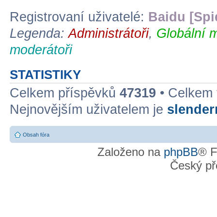
Registrovaní uživatelé:
Baidu [Spi
Legenda:
Administrátoři
,
Globální 
moderátoři
STATISTIKY
Celkem příspěvků
47319
• Celkem
Nejnovějším uživatelem je
slende
Obsah fóra
Založeno na
phpBB
® F
Český př