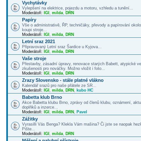
Vychytávky
Vylepšení na elektrice, pojezdu a motoru, vzhledu a tunění...
Moderátoři:
IGI
,
milda
,
DRN
Papíry
Vše o administrativě, ŘP, techničáky, převody a papírování okolo
koupi stroje...
Moderátoři:
IGI
,
milda
,
DRN
Letní sraz 2021
Připravovaný Letní sraz Šardice u Kyjova...
Moderátoři:
IGI
,
milda
,
DRN
Vaše stroje
Přestavby, zásadní úpravy, renovace starých Babett, atypické v
zkušenosti pro nováčky. Možno vložit i foto...
Moderátoři:
IGI
,
milda
,
DRN
Zrazy Slovensko - stále platné vlákno
Kalendář srazů pro naše přátele ze SR...
Moderátoři:
IGI
,
milda
,
DRN
,
kubo HC
Babetta klub Brno
Akce Babetta klubu Brno, zprávy od členů klubu, oznámení, aktua
doplňků a inzerce...
Moderátoři:
IGI
,
milda
,
DRN
,
Pavel
Zážitky
Vyrasilli Vás Benga? Klekla Vám mašina? Či jste se naopak hezk
Pište...
Moderátoři:
IGI
,
milda
,
DRN
Měření a palubní přístroje