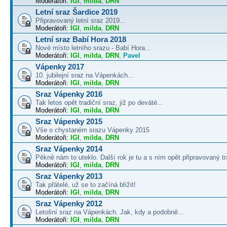
Moderátoři:
IGI
,
milda
,
DRN
Letní sraz Šardice 2019
Připravovaný letní sraz 2019...
Moderátoři:
IGI
,
milda
,
DRN
Letní sraz Babí Hora 2018
Nové místo letního srazu - Babí Hora...
Moderátoři:
IGI
,
milda
,
DRN
,
Pavel
Vápenky 2017
10. jubilejní sraz na Vápenkách...
Moderátoři:
IGI
,
milda
,
DRN
Sraz Vápenky 2016
Tak letos opět tradiční sraz, již po deváté...
Moderátoři:
IGI
,
milda
,
DRN
Sraz Vápenky 2015
Vše o chystaném srazu Vápenky 2015
Moderátoři:
IGI
,
milda
,
DRN
Sraz Vápenky 2014
Pěkně nám to uteklo. Další rok je tu a s ním opět připravovaný tra
Moderátoři:
IGI
,
milda
,
DRN
Sraz Vápenky 2013
Tak přátelé, už se to začíná blížit!
Moderátoři:
IGI
,
milda
,
DRN
Sraz Vápenky 2012
Letošní sraz na Vápenkách. Jak, kdy a podobně...
Moderátoři:
IGI
,
milda
,
DRN