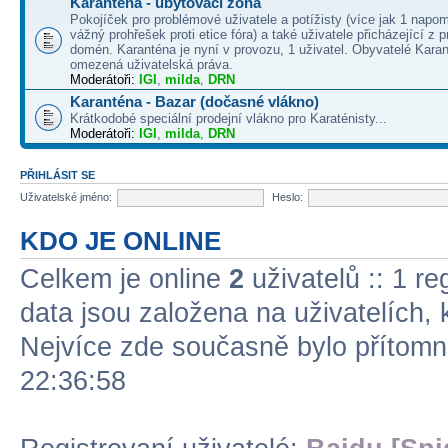
Karanténa - ubytovací zóna
Pokojíček pro problémové uživatele a potížisty (více jak 1 napo
vážný prohřešek proti etice fóra) a také uživatele přicházející z
domén. Karanténa je nyní v provozu, 1 uživatel. Obyvatelé Kara
omezená uživatelská práva.
Moderátoři:
IGI
,
milda
,
DRN
Karanténa - Bazar (dočasné vlákno)
Krátkodobé speciální prodejní vlákno pro Karaténisty...
Moderátoři:
IGI
,
milda
,
DRN
PŘIHLÁSIT SE
Uživatelské jméno:
Heslo:
KDO JE ONLINE
Celkem je online
2
uživatelů :: 1 re
data jsou založena na uživatelích, k
Nejvíce zde současně bylo přítom
22:36:58