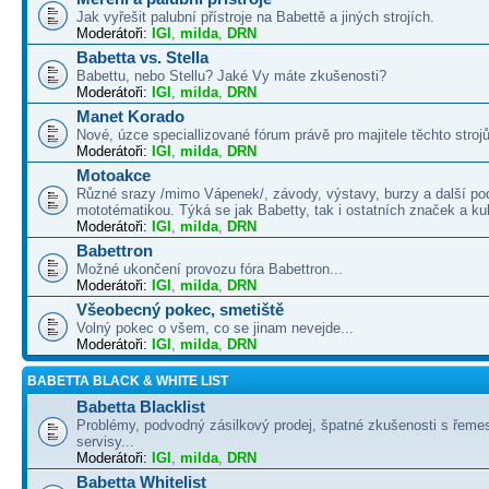
Jak vyřešit palubní přístroje na Babettě a jiných strojích.
Moderátoři:
IGI
,
milda
,
DRN
Babetta vs. Stella
Babettu, nebo Stellu? Jaké Vy máte zkušenosti?
Moderátoři:
IGI
,
milda
,
DRN
Manet Korado
Nové, úzce speciallizované fórum právě pro majitele těchto strojů
Moderátoři:
IGI
,
milda
,
DRN
Motoakce
Různé srazy /mimo Vápenek/, závody, výstavy, burzy a další po
mototématikou. Týká se jak Babetty, tak i ostatních značek a ku
Moderátoři:
IGI
,
milda
,
DRN
Babettron
Možné ukončení provozu fóra Babettron...
Moderátoři:
IGI
,
milda
,
DRN
Všeobecný pokec, smetiště
Volný pokec o všem, co se jinam nevejde...
Moderátoři:
IGI
,
milda
,
DRN
BABETTA BLACK & WHITE LIST
Babetta Blacklist
Problémy, podvodný zásilkový prodej, špatné zkušenosti s řemes
servisy...
Moderátoři:
IGI
,
milda
,
DRN
Babetta Whitelist