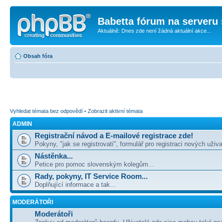
Babetta fórum na serveru 
Aktuálně: Dnes zde není žádná aktuální akce...
Obsah fóra
Vyhledat témata bez odpovědí
•
Zobrazit aktivní témata
ADMIN
Registrační návod a E-mailové registrace zde!
Pokyny, "jak se registrovati", formulář pro registraci nových uživa
Nástěnka...
Petice pro pomoc slovenským kolegům...
Rady, pokyny, IT Service Room...
Doplňující informace a tak...
MODERÁTOŘI
Moderátoři