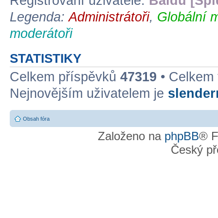
Registrovaní uživatelé:
Baidu [Spi
Legenda:
Administrátoři
,
Globální 
moderátoři
STATISTIKY
Celkem příspěvků
47319
• Celkem
Nejnovějším uživatelem je
slende
Obsah fóra
Založeno na
phpBB
® F
Český př