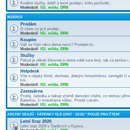
Kvalitní služby, dobří a levní prodejci, koho pochválit...
Moderátoři:
IGI
,
milda
,
DRN
INZERCE
Prodám
O všem co je k prodeji...
Moderátoři:
IGI
,
milda
,
DRN
Koupím
Válí se Vám něco doma navíc? Prodejte to...
Moderátoři:
IGI
,
milda
,
DRN
Služby
Pokud je někdo šikovnej a nemá vobě ruce levý, tak za peníze i 
Moderátoři:
IGI
,
milda
,
DRN
Helpdesk
Víte o nějaký firmě, obchodu, dobrým řemeslníkovi, tunnigáři či
tím...
Moderátoři:
IGI
,
milda
,
DRN
Zastavárna
Prodej, nabídka a nákup včetně darování všeho, co nemusí přím
Babettou, či motorkama vůbec. Prostě cokoliv...
Moderátoři:
IGI
,
milda
,
DRN
ARCHIV SRAZŮ - VÁPENKY OLD (2007 - 2016) * POUZE PRO ČTENÍ
Letní Sraz 2020
Letní sraz 2020 v Šardicích u Kyjova...