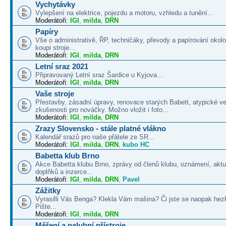
Vychytávky
Vylepšení na elektrice, pojezdu a motoru, vzhledu a tunění...
Moderátoři:
IGI
,
milda
,
DRN
Papíry
Vše o administrativě, ŘP, techničáky, převody a papírování okolo
koupi stroje...
Moderátoři:
IGI
,
milda
,
DRN
Letní sraz 2021
Připravovaný Letní sraz Šardice u Kyjova...
Moderátoři:
IGI
,
milda
,
DRN
Vaše stroje
Přestavby, zásadní úpravy, renovace starých Babett, atypické v
zkušenosti pro nováčky. Možno vložit i foto...
Moderátoři:
IGI
,
milda
,
DRN
Zrazy Slovensko - stále platné vlákno
Kalendář srazů pro naše přátele ze SR...
Moderátoři:
IGI
,
milda
,
DRN
,
kubo HC
Babetta klub Brno
Akce Babetta klubu Brno, zprávy od členů klubu, oznámení, aktua
doplňků a inzerce...
Moderátoři:
IGI
,
milda
,
DRN
,
Pavel
Zážitky
Vyrasilli Vás Benga? Klekla Vám mašina? Či jste se naopak hezk
Pište...
Moderátoři:
IGI
,
milda
,
DRN
Měření a palubní přístroje