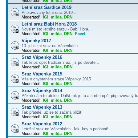
Moderátoři:
IGI
,
milda
,
DRN
Letní sraz Šardice 2019
Připravovaný letní sraz 2019...
Moderátoři:
IGI
,
milda
,
DRN
Letní sraz Babí Hora 2018
Nové místo letního srazu - Babí Hora...
Moderátoři:
IGI
,
milda
,
DRN
,
Pavel
Vápenky 2017
10. jubilejní sraz na Vápenkách...
Moderátoři:
IGI
,
milda
,
DRN
Sraz Vápenky 2016
Tak letos opět tradiční sraz, již po deváté...
Moderátoři:
IGI
,
milda
,
DRN
Sraz Vápenky 2015
Vše o chystaném srazu Vápenky 2015
Moderátoři:
IGI
,
milda
,
DRN
Sraz Vápenky 2014
Pěkně nám to uteklo. Další rok je tu a s ním opět připravovaný tra
Moderátoři:
IGI
,
milda
,
DRN
Sraz Vápenky 2013
Tak přátelé, už se to začíná blížit!
Moderátoři:
IGI
,
milda
,
DRN
Sraz Vápenky 2012
Letošní sraz na Vápenkách. Jak, kdy a podobně...
Moderátoři:
IGI
,
milda
,
DRN