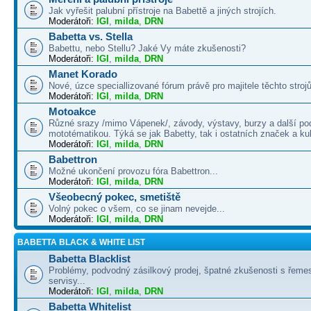
Jak vyřešit palubní přístroje na Babettě a jiných strojích.
Moderátoři:
IGI
,
milda
,
DRN
Babetta vs. Stella
Babettu, nebo Stellu? Jaké Vy máte zkušenosti?
Moderátoři:
IGI
,
milda
,
DRN
Manet Korado
Nové, úzce speciallizované fórum právě pro majitele těchto strojů
Moderátoři:
IGI
,
milda
,
DRN
Motoakce
Různé srazy /mimo Vápenek/, závody, výstavy, burzy a další po
mototématikou. Týká se jak Babetty, tak i ostatních značek a ku
Moderátoři:
IGI
,
milda
,
DRN
Babettron
Možné ukončení provozu fóra Babettron...
Moderátoři:
IGI
,
milda
,
DRN
Všeobecný pokec, smetiště
Volný pokec o všem, co se jinam nevejde...
Moderátoři:
IGI
,
milda
,
DRN
BABETTA BLACK & WHITE LIST
Babetta Blacklist
Problémy, podvodný zásilkový prodej, špatné zkušenosti s řemes
servisy...
Moderátoři:
IGI
,
milda
,
DRN
Babetta Whitelist