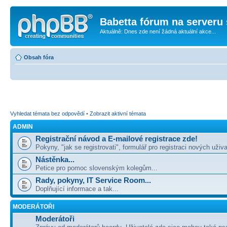
Babetta fórum na serveru 
Aktuálně: Dnes zde není žádná aktuální akce...
Obsah fóra
Vyhledat témata bez odpovědí
•
Zobrazit aktivní témata
ADMIN
Registrační návod a E-mailové registrace zde!
Pokyny, "jak se registrovati", formulář pro registraci nových uživa
Nástěnka...
Petice pro pomoc slovenským kolegům...
Rady, pokyny, IT Service Room...
Doplňující informace a tak...
MODERÁTOŘI
Moderátoři