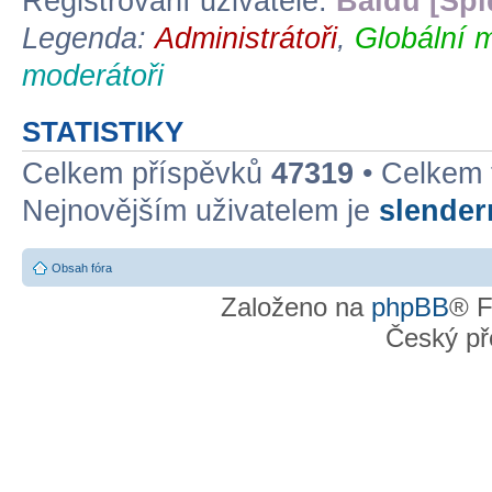
Registrovaní uživatelé:
Baidu [Spi
Legenda:
Administrátoři
,
Globální 
moderátoři
STATISTIKY
Celkem příspěvků
47319
• Celkem
Nejnovějším uživatelem je
slende
Obsah fóra
Založeno na
phpBB
® F
Český př