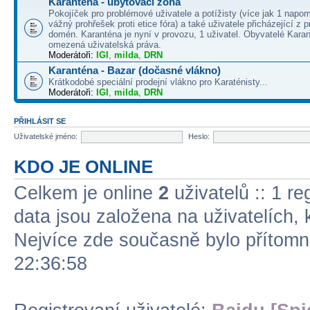
Karanténa - ubytovací zóna
Pokojíček pro problémové uživatele a potížisty (více jak 1 napo
vážný prohřešek proti etice fóra) a také uživatele přicházející z
domén. Karanténa je nyní v provozu, 1 uživatel. Obyvatelé Kara
omezená uživatelská práva.
Moderátoři:
IGI
,
milda
,
DRN
Karanténa - Bazar (dočasné vlákno)
Krátkodobé speciální prodejní vlákno pro Karaténisty...
Moderátoři:
IGI
,
milda
,
DRN
PŘIHLÁSIT SE
Uživatelské jméno:
Heslo:
KDO JE ONLINE
Celkem je online
2
uživatelů :: 1 re
data jsou založena na uživatelích, k
Nejvíce zde současně bylo přítom
22:36:58