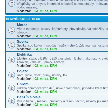
Zprávy od moderátorů boardu. Uživatelé zde sice mohou také psá
příspěvky ve smyslu informací a dotazů na moderátory. Irelevant
budou mazány.
Moderátoři:
IGI
,
milda
,
DRN
HLAVNÍ DISKUSNÍ BLOK
Motor
Vše o motorech, úpravy, karburátory, převodovka /volnoběžka/, 
návody...
Moderátoři:
IGI
,
milda
,
DRN
Spojky
Spojky jsou kultovní součástí našich strojů. Zde mají samostatno
Moderátoři:
IGI
,
milda
,
DRN
Elektrika
Elektroinstalace B207, B210 a ostatních Babett, alternátory, svě
žárovek, kabeláž, úpravy, závady...
Moderátoři:
IGI
,
milda
,
DRN
Pojezd
Rám, vidle, řetěz, gumy, úpravy, lak...
Moderátoři:
IGI
,
milda
,
DRN
Chrom
Údržba chromovaných dílů, nové chromování, případně která firma
Moderátoři:
IGI
,
milda
,
DRN
Benzín a oleje
Vše o benálu, mazání, problémy a řešení těchto, návody jak maza
Moderátoři:
IGI
,
milda
,
DRN