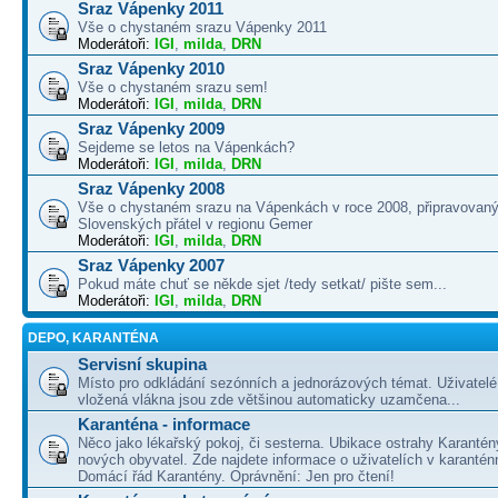
Sraz Vápenky 2011
Vše o chystaném srazu Vápenky 2011
Moderátoři:
IGI
,
milda
,
DRN
Sraz Vápenky 2010
Vše o chystaném srazu sem!
Moderátoři:
IGI
,
milda
,
DRN
Sraz Vápenky 2009
Sejdeme se letos na Vápenkách?
Moderátoři:
IGI
,
milda
,
DRN
Sraz Vápenky 2008
Vše o chystaném srazu na Vápenkách v roce 2008, připravovaný
Slovenských přátel v regionu Gemer
Moderátoři:
IGI
,
milda
,
DRN
Sraz Vápenky 2007
Pokud máte chuť se někde sjet /tedy setkat/ pište sem...
Moderátoři:
IGI
,
milda
,
DRN
DEPO, KARANTÉNA
Servisní skupina
Místo pro odkládání sezónních a jednorázových témat. Uživatelé 
vložená vlákna jsou zde většinou automaticky uzamčena...
Karanténa - informace
Něco jako lékařský pokoj, či sesterna. Ubikace ostrahy Karantén
nových obyvatel. Zde najdete informace o uživatelích v karanté
Domácí řád Karantény. Oprávnění: Jen pro čtení!