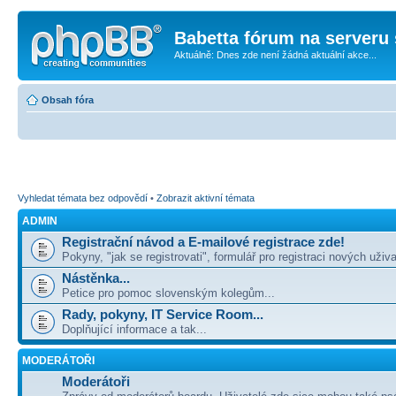
Babetta fórum na serveru 
Aktuálně: Dnes zde není žádná aktuální akce...
Obsah fóra
Vyhledat témata bez odpovědí
•
Zobrazit aktivní témata
ADMIN
Registrační návod a E-mailové registrace zde!
Pokyny, "jak se registrovati", formulář pro registraci nových uživa
Nástěnka...
Petice pro pomoc slovenským kolegům...
Rady, pokyny, IT Service Room...
Doplňující informace a tak...
MODERÁTOŘI
Moderátoři