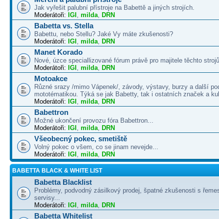
Jak vyřešit palubní přístroje na Babettě a jiných strojích.
Moderátoři:
IGI
,
milda
,
DRN
Babetta vs. Stella
Babettu, nebo Stellu? Jaké Vy máte zkušenosti?
Moderátoři:
IGI
,
milda
,
DRN
Manet Korado
Nové, úzce speciallizované fórum právě pro majitele těchto strojů
Moderátoři:
IGI
,
milda
,
DRN
Motoakce
Různé srazy /mimo Vápenek/, závody, výstavy, burzy a další po
mototématikou. Týká se jak Babetty, tak i ostatních značek a ku
Moderátoři:
IGI
,
milda
,
DRN
Babettron
Možné ukončení provozu fóra Babettron...
Moderátoři:
IGI
,
milda
,
DRN
Všeobecný pokec, smetiště
Volný pokec o všem, co se jinam nevejde...
Moderátoři:
IGI
,
milda
,
DRN
BABETTA BLACK & WHITE LIST
Babetta Blacklist
Problémy, podvodný zásilkový prodej, špatné zkušenosti s řemes
servisy...
Moderátoři:
IGI
,
milda
,
DRN
Babetta Whitelist