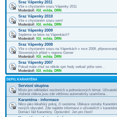
Sraz Vápenky 2011
Vše o chystaném srazu Vápenky 2011
Moderátoři:
IGI
,
milda
,
DRN
Sraz Vápenky 2010
Vše o chystaném srazu sem!
Moderátoři:
IGI
,
milda
,
DRN
Sraz Vápenky 2009
Sejdeme se letos na Vápenkách?
Moderátoři:
IGI
,
milda
,
DRN
Sraz Vápenky 2008
Vše o chystaném srazu na Vápenkách v roce 2008, připravovaný
Slovenských přátel v regionu Gemer
Moderátoři:
IGI
,
milda
,
DRN
Sraz Vápenky 2007
Pokud máte chuť se někde sjet /tedy setkat/ pište sem...
Moderátoři:
IGI
,
milda
,
DRN
DEPO, KARANTÉNA
Servisní skupina
Místo pro odkládání sezónních a jednorázových témat. Uživatelé 
vložená vlákna jsou zde většinou automaticky uzamčena...
Karanténa - informace
Něco jako lékařský pokoj, či sesterna. Ubikace ostrahy Karantén
nových obyvatel. Zde najdete informace o uživatelích v karanté
Domácí řád Karantény. Oprávnění: Jen pro čtení!