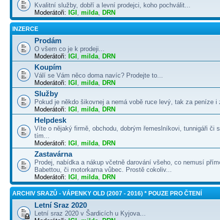
Kvalitní služby, dobří a levní prodejci, koho pochválit...
Moderátoři:
IGI
,
milda
,
DRN
INZERCE
Prodám
O všem co je k prodeji...
Moderátoři:
IGI
,
milda
,
DRN
Koupím
Válí se Vám něco doma navíc? Prodejte to...
Moderátoři:
IGI
,
milda
,
DRN
Služby
Pokud je někdo šikovnej a nemá vobě ruce levý, tak za peníze i 
Moderátoři:
IGI
,
milda
,
DRN
Helpdesk
Víte o nějaký firmě, obchodu, dobrým řemeslníkovi, tunnigáři či
tím...
Moderátoři:
IGI
,
milda
,
DRN
Zastavárna
Prodej, nabídka a nákup včetně darování všeho, co nemusí přím
Babettou, či motorkama vůbec. Prostě cokoliv...
Moderátoři:
IGI
,
milda
,
DRN
ARCHIV SRAZŮ - VÁPENKY OLD (2007 - 2016) * POUZE PRO ČTENÍ
Letní Sraz 2020
Letní sraz 2020 v Šardicích u Kyjova...