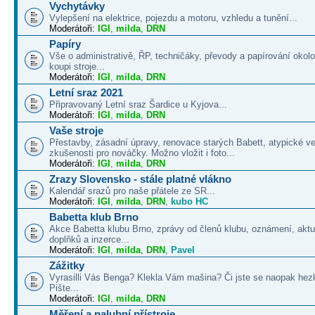
Vychytávky
Vylepšení na elektrice, pojezdu a motoru, vzhledu a tunění...
Moderátoři:
IGI
,
milda
,
DRN
Papíry
Vše o administrativě, ŘP, techničáky, převody a papírování okolo
koupi stroje...
Moderátoři:
IGI
,
milda
,
DRN
Letní sraz 2021
Připravovaný Letní sraz Šardice u Kyjova...
Moderátoři:
IGI
,
milda
,
DRN
Vaše stroje
Přestavby, zásadní úpravy, renovace starých Babett, atypické v
zkušenosti pro nováčky. Možno vložit i foto...
Moderátoři:
IGI
,
milda
,
DRN
Zrazy Slovensko - stále platné vlákno
Kalendář srazů pro naše přátele ze SR...
Moderátoři:
IGI
,
milda
,
DRN
,
kubo HC
Babetta klub Brno
Akce Babetta klubu Brno, zprávy od členů klubu, oznámení, aktua
doplňků a inzerce...
Moderátoři:
IGI
,
milda
,
DRN
,
Pavel
Zážitky
Vyrasilli Vás Benga? Klekla Vám mašina? Či jste se naopak hezk
Pište...
Moderátoři:
IGI
,
milda
,
DRN
Měření a palubní přístroje