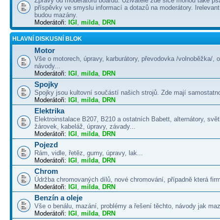
Zprávy od moderátorů boardu. Uživatelé zde sice mohou také psá
příspěvky ve smyslu informací a dotazů na moderátory. Irelevant
budou mazány.
Moderátoři:
IGI
,
milda
,
DRN
HLAVNÍ DISKUSNÍ BLOK
Motor
Vše o motorech, úpravy, karburátory, převodovka /volnoběžka/, 
návody...
Moderátoři:
IGI
,
milda
,
DRN
Spojky
Spojky jsou kultovní součástí našich strojů. Zde mají samostatno
Moderátoři:
IGI
,
milda
,
DRN
Elektrika
Elektroinstalace B207, B210 a ostatních Babett, alternátory, svě
žárovek, kabeláž, úpravy, závady...
Moderátoři:
IGI
,
milda
,
DRN
Pojezd
Rám, vidle, řetěz, gumy, úpravy, lak...
Moderátoři:
IGI
,
milda
,
DRN
Chrom
Údržba chromovaných dílů, nové chromování, případně která firma
Moderátoři:
IGI
,
milda
,
DRN
Benzín a oleje
Vše o benálu, mazání, problémy a řešení těchto, návody jak maza
Moderátoři:
IGI
,
milda
,
DRN