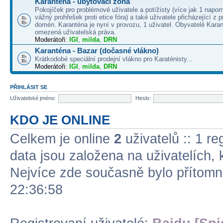
Karanténa - ubytovací zóna
Pokojíček pro problémové uživatele a potížisty (více jak 1 napo
vážný prohřešek proti etice fóra) a také uživatele přicházející z
domén. Karanténa je nyní v provozu, 1 uživatel. Obyvatelé Kara
omezená uživatelská práva.
Moderátoři:
IGI
,
milda
,
DRN
Karanténa - Bazar (dočasné vlákno)
Krátkodobé speciální prodejní vlákno pro Karaténisty...
Moderátoři:
IGI
,
milda
,
DRN
PŘIHLÁSIT SE
Uživatelské jméno:
Heslo:
KDO JE ONLINE
Celkem je online
2
uživatelů :: 1 re
data jsou založena na uživatelích, k
Nejvíce zde současně bylo přítom
22:36:58