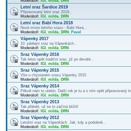
Moderátoři:
IGI
,
milda
,
DRN
Letní sraz Šardice 2019
Připravovaný letní sraz 2019...
Moderátoři:
IGI
,
milda
,
DRN
Letní sraz Babí Hora 2018
Nové místo letního srazu - Babí Hora...
Moderátoři:
IGI
,
milda
,
DRN
,
Pavel
Vápenky 2017
10. jubilejní sraz na Vápenkách...
Moderátoři:
IGI
,
milda
,
DRN
Sraz Vápenky 2016
Tak letos opět tradiční sraz, již po deváté...
Moderátoři:
IGI
,
milda
,
DRN
Sraz Vápenky 2015
Vše o chystaném srazu Vápenky 2015
Moderátoři:
IGI
,
milda
,
DRN
Sraz Vápenky 2014
Pěkně nám to uteklo. Další rok je tu a s ním opět připravovaný tra
Moderátoři:
IGI
,
milda
,
DRN
Sraz Vápenky 2013
Tak přátelé, už se to začíná blížit!
Moderátoři:
IGI
,
milda
,
DRN
Sraz Vápenky 2012
Letošní sraz na Vápenkách. Jak, kdy a podobně...
Moderátoři:
IGI
,
milda
,
DRN