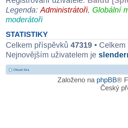
Registrovaní uživatelé:
Baidu [Spi
Legenda:
Administrátoři
,
Globální 
moderátoři
STATISTIKY
Celkem příspěvků
47319
• Celkem
Nejnovějším uživatelem je
slende
Obsah fóra
Založeno na
phpBB
® F
Český př