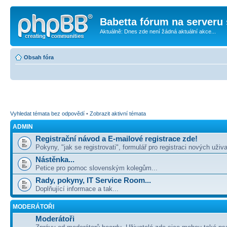
Babetta fórum na serveru 
Aktuálně: Dnes zde není žádná aktuální akce...
Obsah fóra
Vyhledat témata bez odpovědí
•
Zobrazit aktivní témata
ADMIN
Registrační návod a E-mailové registrace zde!
Pokyny, "jak se registrovati", formulář pro registraci nových uživa
Nástěnka...
Petice pro pomoc slovenským kolegům...
Rady, pokyny, IT Service Room...
Doplňující informace a tak...
MODERÁTOŘI
Moderátoři