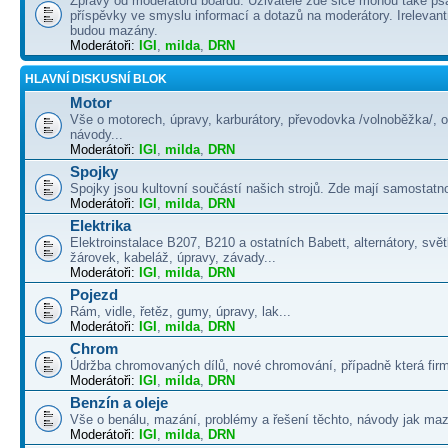
Zprávy od moderátorů boardu. Uživatelé zde sice mohou také psá
příspěvky ve smyslu informací a dotazů na moderátory. Irelevant
budou mazány.
Moderátoři:
IGI
,
milda
,
DRN
HLAVNÍ DISKUSNÍ BLOK
Motor
Vše o motorech, úpravy, karburátory, převodovka /volnoběžka/, 
návody...
Moderátoři:
IGI
,
milda
,
DRN
Spojky
Spojky jsou kultovní součástí našich strojů. Zde mají samostatno
Moderátoři:
IGI
,
milda
,
DRN
Elektrika
Elektroinstalace B207, B210 a ostatních Babett, alternátory, svě
žárovek, kabeláž, úpravy, závady...
Moderátoři:
IGI
,
milda
,
DRN
Pojezd
Rám, vidle, řetěz, gumy, úpravy, lak...
Moderátoři:
IGI
,
milda
,
DRN
Chrom
Údržba chromovaných dílů, nové chromování, případně která firma
Moderátoři:
IGI
,
milda
,
DRN
Benzín a oleje
Vše o benálu, mazání, problémy a řešení těchto, návody jak maza
Moderátoři:
IGI
,
milda
,
DRN