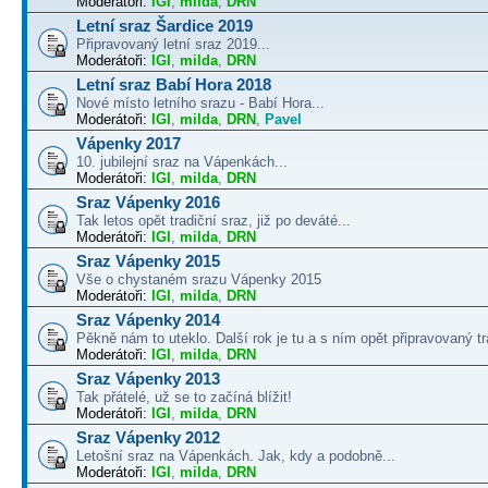
Moderátoři:
IGI
,
milda
,
DRN
Letní sraz Šardice 2019
Připravovaný letní sraz 2019...
Moderátoři:
IGI
,
milda
,
DRN
Letní sraz Babí Hora 2018
Nové místo letního srazu - Babí Hora...
Moderátoři:
IGI
,
milda
,
DRN
,
Pavel
Vápenky 2017
10. jubilejní sraz na Vápenkách...
Moderátoři:
IGI
,
milda
,
DRN
Sraz Vápenky 2016
Tak letos opět tradiční sraz, již po deváté...
Moderátoři:
IGI
,
milda
,
DRN
Sraz Vápenky 2015
Vše o chystaném srazu Vápenky 2015
Moderátoři:
IGI
,
milda
,
DRN
Sraz Vápenky 2014
Pěkně nám to uteklo. Další rok je tu a s ním opět připravovaný tra
Moderátoři:
IGI
,
milda
,
DRN
Sraz Vápenky 2013
Tak přátelé, už se to začíná blížit!
Moderátoři:
IGI
,
milda
,
DRN
Sraz Vápenky 2012
Letošní sraz na Vápenkách. Jak, kdy a podobně...
Moderátoři:
IGI
,
milda
,
DRN