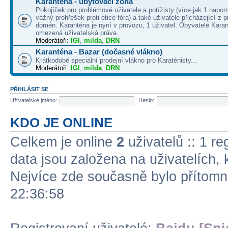
Karanténa - ubytovací zóna
Pokojíček pro problémové uživatele a potížisty (více jak 1 napo
vážný prohřešek proti etice fóra) a také uživatele přicházející z
domén. Karanténa je nyní v provozu, 1 uživatel. Obyvatelé Kara
omezená uživatelská práva.
Moderátoři:
IGI
,
milda
,
DRN
Karanténa - Bazar (dočasné vlákno)
Krátkodobé speciální prodejní vlákno pro Karaténisty...
Moderátoři:
IGI
,
milda
,
DRN
PŘIHLÁSIT SE
Uživatelské jméno:
Heslo:
KDO JE ONLINE
Celkem je online
2
uživatelů :: 1 re
data jsou založena na uživatelích, k
Nejvíce zde současně bylo přítom
22:36:58