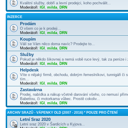
Kvalitní služby, dobří a levní prodejci, koho pochválit...
Moderátoři:
IGI
,
milda
,
DRN
INZERCE
Prodám
O všem co je k prodeji...
Moderátoři:
IGI
,
milda
,
DRN
Koupím
Válí se Vám něco doma navíc? Prodejte to...
Moderátoři:
IGI
,
milda
,
DRN
Služby
Pokud je někdo šikovnej a nemá vobě ruce levý, tak za peníze i 
Moderátoři:
IGI
,
milda
,
DRN
Helpdesk
Víte o nějaký firmě, obchodu, dobrým řemeslníkovi, tunnigáři či
tím...
Moderátoři:
IGI
,
milda
,
DRN
Zastavárna
Prodej, nabídka a nákup včetně darování všeho, co nemusí přím
Babettou, či motorkama vůbec. Prostě cokoliv...
Moderátoři:
IGI
,
milda
,
DRN
ARCHIV SRAZŮ - VÁPENKY OLD (2007 - 2016) * POUZE PRO ČTENÍ
Letní Sraz 2020
Letní sraz 2020 v Šardicích u Kyjova...