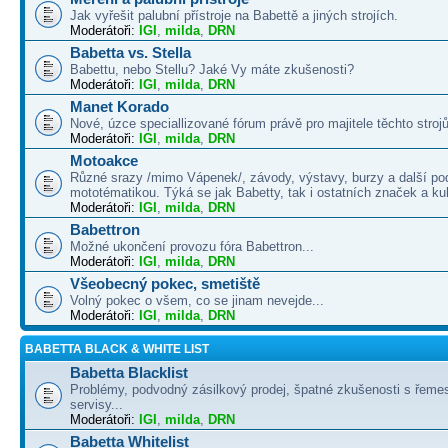
Jak vyřešit palubní přístroje na Babettě a jiných strojích.
Moderátoři:
IGI
,
milda
,
DRN
Babetta vs. Stella
Babettu, nebo Stellu? Jaké Vy máte zkušenosti?
Moderátoři:
IGI
,
milda
,
DRN
Manet Korado
Nové, úzce speciallizované fórum právě pro majitele těchto strojů
Moderátoři:
IGI
,
milda
,
DRN
Motoakce
Různé srazy /mimo Vápenek/, závody, výstavy, burzy a další po
mototématikou. Týká se jak Babetty, tak i ostatních značek a ku
Moderátoři:
IGI
,
milda
,
DRN
Babettron
Možné ukončení provozu fóra Babettron...
Moderátoři:
IGI
,
milda
,
DRN
Všeobecný pokec, smetiště
Volný pokec o všem, co se jinam nevejde...
Moderátoři:
IGI
,
milda
,
DRN
BABETTA BLACK & WHITE LIST
Babetta Blacklist
Problémy, podvodný zásilkový prodej, špatné zkušenosti s řemes
servisy...
Moderátoři:
IGI
,
milda
,
DRN
Babetta Whitelist