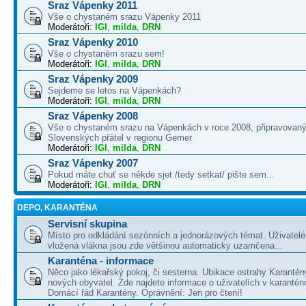
Sraz Vápenky 2011
Vše o chystaném srazu Vápenky 2011
Moderátoři:
IGI
,
milda
,
DRN
Sraz Vápenky 2010
Vše o chystaném srazu sem!
Moderátoři:
IGI
,
milda
,
DRN
Sraz Vápenky 2009
Sejdeme se letos na Vápenkách?
Moderátoři:
IGI
,
milda
,
DRN
Sraz Vápenky 2008
Vše o chystaném srazu na Vápenkách v roce 2008, připravovaný
Slovenských přátel v regionu Gemer
Moderátoři:
IGI
,
milda
,
DRN
Sraz Vápenky 2007
Pokud máte chuť se někde sjet /tedy setkat/ pište sem...
Moderátoři:
IGI
,
milda
,
DRN
DEPO, KARANTÉNA
Servisní skupina
Místo pro odkládání sezónních a jednorázových témat. Uživatelé 
vložená vlákna jsou zde většinou automaticky uzamčena...
Karanténa - informace
Něco jako lékařský pokoj, či sesterna. Ubikace ostrahy Karantén
nových obyvatel. Zde najdete informace o uživatelích v karanté
Domácí řád Karantény. Oprávnění: Jen pro čtení!