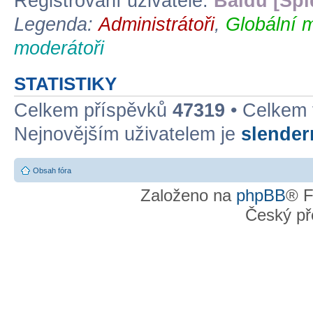
Registrovaní uživatelé:
Baidu [Spi
Legenda:
Administrátoři
,
Globální 
moderátoři
STATISTIKY
Celkem příspěvků
47319
• Celkem
Nejnovějším uživatelem je
slende
Obsah fóra
Založeno na
phpBB
® F
Český př