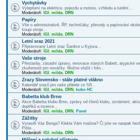
Vychytávky
Vylepšení na elektrice, pojezdu a motoru, vzhledu a tunění...
Moderátoři:
IGI
,
milda
,
DRN
Papíry
Vše o administrativě, ŘP, techničáky, převody a papírování okolo
koupi stroje...
Moderátoři:
IGI
,
milda
,
DRN
Letní sraz 2021
Připravovaný Letní sraz Šardice u Kyjova...
Moderátoři:
IGI
,
milda
,
DRN
Vaše stroje
Přestavby, zásadní úpravy, renovace starých Babett, atypické v
zkušenosti pro nováčky. Možno vložit i foto...
Moderátoři:
IGI
,
milda
,
DRN
Zrazy Slovensko - stále platné vlákno
Kalendář srazů pro naše přátele ze SR...
Moderátoři:
IGI
,
milda
,
DRN
,
kubo HC
Babetta klub Brno
Akce Babetta klubu Brno, zprávy od členů klubu, oznámení, aktua
doplňků a inzerce...
Moderátoři:
IGI
,
milda
,
DRN
,
Pavel
Zážitky
Vyrasilli Vás Benga? Klekla Vám mašina? Či jste se naopak hezk
Pište...
Moderátoři:
IGI
,
milda
,
DRN
Měření a palubní přístroje