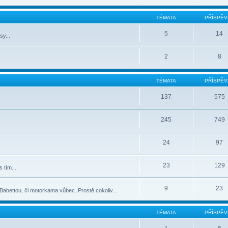
TÉMATA
PŘÍSPĚV
5
14
sy...
2
8
TÉMATA
PŘÍSPĚV
137
575
245
749
24
97
23
129
 tím...
9
23
abettou, či motorkama vůbec. Prostě cokoliv...
TÉMATA
PŘÍSPĚV