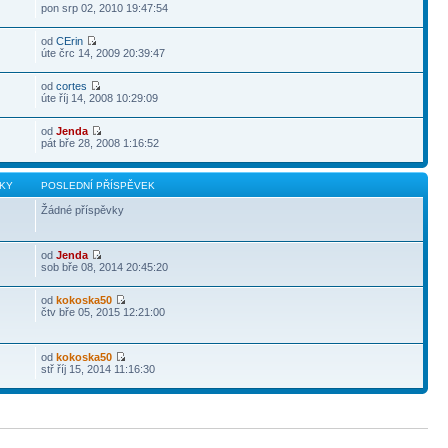
pon srp 02, 2010 19:47:54
od
CErin
úte črc 14, 2009 20:39:47
od
cortes
úte říj 14, 2008 10:29:09
od
Jenda
pát bře 28, 2008 1:16:52
KY
POSLEDNÍ PŘÍSPĚVEK
Žádné příspěvky
od
Jenda
sob bře 08, 2014 20:45:20
od
kokoska50
čtv bře 05, 2015 12:21:00
od
kokoska50
stř říj 15, 2014 11:16:30