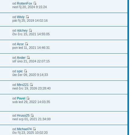
od
RottenFox
ned říj 20, 2024 9:15:24
od
Wisly
pát říj 25, 2019 14:02:16
od
ridchey
čtv črc 15, 2021 14:55:05
od
Azor
pon led 11, 2021 14:46:31
od
Ander
stř úno 21, 2024 22:07:15
od
spic
úte čer 09, 2020 9:14:33
od
Miro221
ned črc 19, 2026 23:28:40
od
Pavel
sob led 29, 2022 14:03:35
od
Hruso25
ned srp 01, 2021 21:34:00
od
Michael74
čtv říj 23, 2025 10:02:20