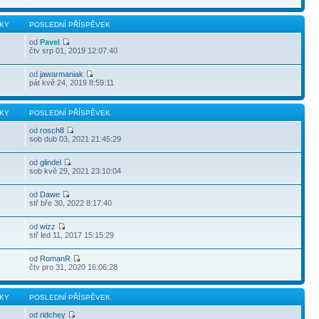
KY
POSLEDNÍ PŘÍSPĚVEK
od
Pavel
čtv srp 01, 2019 12:07:40
od
jawarmaniak
pát kvě 24, 2019 8:59:11
KY
POSLEDNÍ PŘÍSPĚVEK
od
rosch8
sob dub 03, 2021 21:45:29
od
glindel
sob kvě 29, 2021 23:10:04
od
Dawe
stř bře 30, 2022 8:17:40
od
wizz
stř led 11, 2017 15:15:29
od
RomanR
čtv pro 31, 2020 16:06:28
KY
POSLEDNÍ PŘÍSPĚVEK
od
ridchey