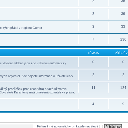
2
36
2
39
3
33
nských přátel v regionu Gemer
7
236
TÉMATA
PŘÍSPĚV
0
0
le vložená vlákna jsou zde většinou automaticky
2
2
vých obyvatel. Zde najdete informace o uživatelích v
11
124
ážný prohřešek proti etice fóra) a také uživatele
 Obyvatelé Karantény mají omezená uživatelská práva.
4
9
|
Přihlásit mě automaticky při každé návštěvě