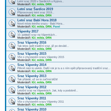
Letní sraz 2020 v Šardicích u Kyjova...
Moderátoři:
IGI
,
milda
,
DRN
Letní sraz Šardice 2019
Připravovaný letní sraz 2019...
Moderátoři:
IGI
,
milda
,
DRN
Letní sraz Babí Hora 2018
Nové místo letního srazu - Babí Hora...
Moderátoři:
IGI
,
milda
,
DRN
,
Pavel
Vápenky 2017
10. jubilejní sraz na Vápenkách...
Moderátoři:
IGI
,
milda
,
DRN
Sraz Vápenky 2016
Tak letos opět tradiční sraz, již po deváté...
Moderátoři:
IGI
,
milda
,
DRN
Sraz Vápenky 2015
Vše o chystaném srazu Vápenky 2015
Moderátoři:
IGI
,
milda
,
DRN
Sraz Vápenky 2014
Pěkně nám to uteklo. Další rok je tu a s ním opět připravovaný tradiční sraz...
Moderátoři:
IGI
,
milda
,
DRN
Sraz Vápenky 2013
Tak přátelé, už se to začíná blížit!
Moderátoři:
IGI
,
milda
,
DRN
Sraz Vápenky 2012
Letošní sraz na Vápenkách. Jak, kdy a podobně...
Moderátoři:
IGI
,
milda
,
DRN
Sraz Vápenky 2011
Vše o chystaném srazu Vápenky 2011
Moderátoři:
IGI
,
milda
,
DRN
Sraz Vápenky 2010