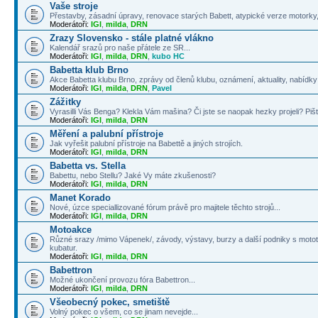
Vaše stroje
Přestavby, zásadní úpravy, renovace starých Babett, atypické verze motorky, 
Moderátoři:
IGI
,
milda
,
DRN
Zrazy Slovensko - stále platné vlákno
Kalendář srazů pro naše přátele ze SR...
Moderátoři:
IGI
,
milda
,
DRN
,
kubo HC
Babetta klub Brno
Akce Babetta klubu Brno, zprávy od členů klubu, oznámení, aktuality, nabídky 
Moderátoři:
IGI
,
milda
,
DRN
,
Pavel
Zážitky
Vyrasilli Vás Benga? Klekla Vám mašina? Či jste se naopak hezky projeli? Pišt
Moderátoři:
IGI
,
milda
,
DRN
Měření a palubní přístroje
Jak vyřešit palubní přístroje na Babettě a jiných strojích.
Moderátoři:
IGI
,
milda
,
DRN
Babetta vs. Stella
Babettu, nebo Stellu? Jaké Vy máte zkušenosti?
Moderátoři:
IGI
,
milda
,
DRN
Manet Korado
Nové, úzce speciallizované fórum právě pro majitele těchto strojů...
Moderátoři:
IGI
,
milda
,
DRN
Motoakce
Různé srazy /mimo Vápenek/, závody, výstavy, burzy a další podniky s mototé
kubatur.
Moderátoři:
IGI
,
milda
,
DRN
Babettron
Možné ukončení provozu fóra Babettron...
Moderátoři:
IGI
,
milda
,
DRN
Všeobecný pokec, smetiště
Volný pokec o všem, co se jinam nevejde...