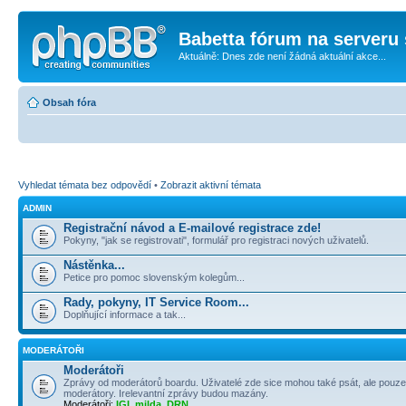
Babetta fórum na serveru 
Aktuálně: Dnes zde není žádná aktuální akce...
Obsah fóra
Vyhledat témata bez odpovědí
•
Zobrazit aktivní témata
ADMIN
Registrační návod a E-mailové registrace zde!
Pokyny, "jak se registrovati", formulář pro registraci nových uživatelů.
Nástěnka...
Petice pro pomoc slovenským kolegům...
Rady, pokyny, IT Service Room...
Doplňující informace a tak...
MODERÁTOŘI
Moderátoři
Zprávy od moderátorů boardu. Uživatelé zde sice mohou také psát, ale pouze
moderátory. Irelevantní zprávy budou mazány.
Moderátoři:
IGI
,
milda
,
DRN