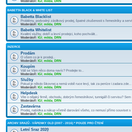
Moderátoři:
IGI
,
milda
,
DRN
BABETTA BLACK & WHITE LIST
Babetta Blacklist
Problémy, podvodný zásilkový prodej, špatné zkušenosti s řemeslníky a servi
Moderátoři:
IGI
,
milda
,
DRN
Babetta Whitelist
Kvalitní služby, dobří a levní prodejci, koho pochválit...
Moderátoři:
IGI
,
milda
,
DRN
INZERCE
Prodám
O všem co je k prodeji...
Moderátoři:
IGI
,
milda
,
DRN
Koupím
Válí se Vám něco doma navíc? Prodejte to...
Moderátoři:
IGI
,
milda
,
DRN
Služby
Pokud je někdo šikovnej a nemá vobě ruce levý, tak za peníze i zadara zde...
Moderátoři:
IGI
,
milda
,
DRN
Helpdesk
Víte o nějaký firmě, obchodu, dobrým řemeslníkovi, tunnigáři či servisu? Sem s
Moderátoři:
IGI
,
milda
,
DRN
Zastavárna
Prodej, nabídka a nákup včetně darování všeho, co nemusí přímo souviset s B
Moderátoři:
IGI
,
milda
,
DRN
ARCHIV SRAZŮ - VÁPENKY OLD (2007 - 2016) * POUZE PRO ČTENÍ
Letní Sraz 2020