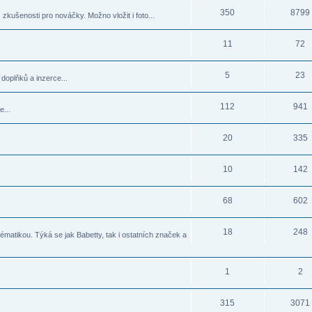
350
8799
zkušenosti pro nováčky. Možno vložit i foto...
11
72
5
23
doplňků a inzerce...
112
941
e...
20
335
10
142
68
602
18
248
matikou. Týká se jak Babetty, tak i ostatních značek a
1
2
315
3071