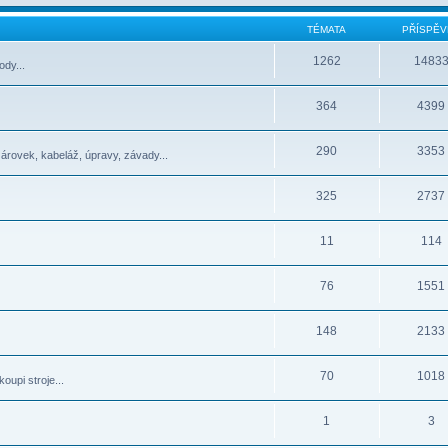
TÉMATA
PŘÍSPĚV
1262
1483
dy...
364
4399
290
3353
žárovek, kabeláž, úpravy, závady...
325
2737
11
114
76
1551
148
2133
70
1018
oupi stroje...
1
3