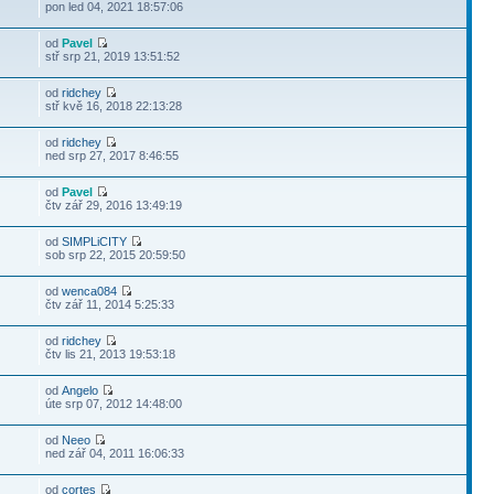
pon led 04, 2021 18:57:06
od
Pavel
stř srp 21, 2019 13:51:52
od
ridchey
stř kvě 16, 2018 22:13:28
od
ridchey
ned srp 27, 2017 8:46:55
od
Pavel
čtv zář 29, 2016 13:49:19
od
SIMPLiCITY
sob srp 22, 2015 20:59:50
od
wenca084
čtv zář 11, 2014 5:25:33
od
ridchey
čtv lis 21, 2013 19:53:18
od
Angelo
úte srp 07, 2012 14:48:00
od
Neeo
ned zář 04, 2011 16:06:33
od
cortes