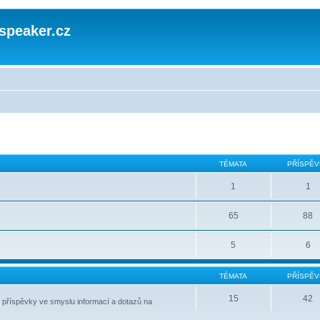
speaker.cz
TÉMATA
PŘÍSPĚV
1
1
65
88
5
6
TÉMATA
PŘÍSPĚV
15
42
 příspěvky ve smyslu informací a dotazů na