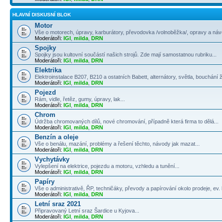
HLAVNÍ DISKUSNÍ BLOK
Motor
Vše o motorech, úpravy, karburátory, převodovka /volnoběžka/, opravy a návo
Moderátoři:
IGI
,
milda
,
DRN
Spojky
Spojky jsou kultovní součástí našich strojů. Zde mají samostatnou rubriku...
Moderátoři:
IGI
,
milda
,
DRN
Elektrika
Elektroinstalace B207, B210 a ostatních Babett, alternátory, světla, bouchání 
Moderátoři:
IGI
,
milda
,
DRN
Pojezd
Rám, vidle, řetěz, gumy, úpravy, lak...
Moderátoři:
IGI
,
milda
,
DRN
Chrom
Údržba chromovaných dílů, nové chromování, případně která firma to dělá...
Moderátoři:
IGI
,
milda
,
DRN
Benzín a oleje
Vše o benálu, mazání, problémy a řešení těchto, návody jak mazat...
Moderátoři:
IGI
,
milda
,
DRN
Vychytávky
Vylepšení na elektrice, pojezdu a motoru, vzhledu a tunění...
Moderátoři:
IGI
,
milda
,
DRN
Papíry
Vše o administrativě, ŘP, techničáky, převody a papírování okolo prodeje, ev. k
Moderátoři:
IGI
,
milda
,
DRN
Letní sraz 2021
Připravovaný Letní sraz Šardice u Kyjova...
Moderátoři:
IGI
,
milda
,
DRN