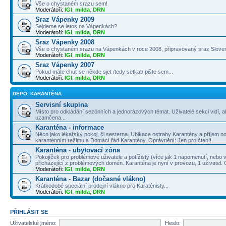
Vše o chystaném srazu sem!
Moderátoři:
IGI
,
milda
,
DRN
Sraz Vápenky 2009
Sejdeme se letos na Vápenkách?
Moderátoři:
IGI
,
milda
,
DRN
Sraz Vápenky 2008
Vše o chystaném srazu na Vápenkách v roce 2008, připravovaný sraz Slove
Moderátoři:
IGI
,
milda
,
DRN
Sraz Vápenky 2007
Pokud máte chuť se někde sjet /tedy setkat/ pište sem...
Moderátoři:
IGI
,
milda
,
DRN
DEPO, KARANTÉNA
Servisní skupina
Místo pro odkládání sezónních a jednorázových témat. Uživatelé sekci vidí, a
uzamčena...
Karanténa - informace
Něco jako lékařský pokoj, či sesterna. Ubikace ostrahy Karantény a příjem no
karanténním režimu a Domácí řád Karantény. Oprávnění: Jen pro čtení!
Karanténa - ubytovací zóna
Pokojíček pro problémové uživatele a potížisty (více jak 1 napomenutí, nebo v
přicházející z problémových domén. Karanténa je nyní v provozu, 1 uživatel.
Moderátoři:
IGI
,
milda
,
DRN
Karanténa - Bazar (dočasné vlákno)
Krátkodobé speciální prodejní vlákno pro Karaténisty...
Moderátoři:
IGI
,
milda
,
DRN
PŘIHLÁSIT SE
Uživatelské jméno:
Heslo: