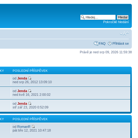
Pokročilé hledání
FAQ
Přihlásit se
Právě je ned srp 09, 2026 11:59:38
KY
POSLEDNÍ PŘÍSPĚVEK
od
Jenda
ned srp 26, 2012 13:09:10
od
Jenda
ned kvě 16, 2021 2:00:02
od
Jenda
stř zář 23, 2020 0:52:09
KY
POSLEDNÍ PŘÍSPĚVEK
od
RomanR
pát bře 12, 2021 10:47:18