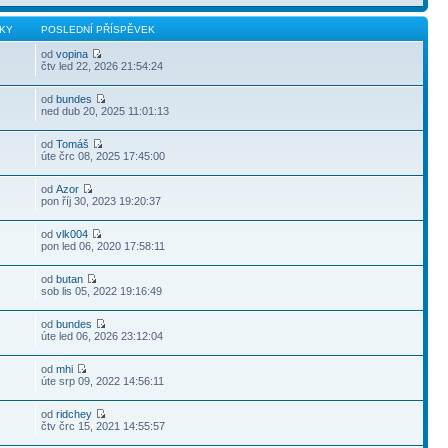
KY
POSLEDNÍ PŘÍSPĚVEK
od
vopina
3
čtv led 22, 2026 21:54:24
od
bundes
ned dub 20, 2025 11:01:13
od
Tomáš
úte črc 08, 2025 17:45:00
od
Azor
pon říj 30, 2023 19:20:37
od
vlk004
pon led 06, 2020 17:58:11
od
butan
sob lis 05, 2022 19:16:49
od
bundes
úte led 06, 2026 23:12:04
od
mhi
úte srp 09, 2022 14:56:11
od
ridchey
čtv črc 15, 2021 14:55:57