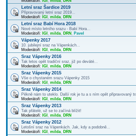
Moderátoři:
IGI
,
milda
,
DRN
Letní sraz Šardice 2019
Připravovaný letní sraz 2019...
Moderátoři:
IGI
,
milda
,
DRN
Letní sraz Babí Hora 2018
Nové místo letního srazu - Babí Hora...
Moderátoři:
IGI
,
milda
,
DRN
,
Pavel
Vápenky 2017
10. jubilejní sraz na Vápenkách...
Moderátoři:
IGI
,
milda
,
DRN
Sraz Vápenky 2016
Tak letos opět tradiční sraz, již po deváté...
Moderátoři:
IGI
,
milda
,
DRN
Sraz Vápenky 2015
Vše o chystaném srazu Vápenky 2015
Moderátoři:
IGI
,
milda
,
DRN
Sraz Vápenky 2014
Pěkně nám to uteklo. Další rok je tu a s ním opět připravovaný tra
Moderátoři:
IGI
,
milda
,
DRN
Sraz Vápenky 2013
Tak přátelé, už se to začíná blížit!
Moderátoři:
IGI
,
milda
,
DRN
Sraz Vápenky 2012
Letošní sraz na Vápenkách. Jak, kdy a podobně...
Moderátoři:
IGI
,
milda
,
DRN