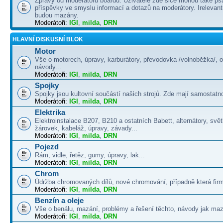
Zprávy od moderátorů boardu. Uživatelé zde sice mohou také psá
příspěvky ve smyslu informací a dotazů na moderátory. Irelevant
budou mazány.
Moderátoři:
IGI
,
milda
,
DRN
HLAVNÍ DISKUSNÍ BLOK
Motor
Vše o motorech, úpravy, karburátory, převodovka /volnoběžka/, 
návody...
Moderátoři:
IGI
,
milda
,
DRN
Spojky
Spojky jsou kultovní součástí našich strojů. Zde mají samostatno
Moderátoři:
IGI
,
milda
,
DRN
Elektrika
Elektroinstalace B207, B210 a ostatních Babett, alternátory, svě
žárovek, kabeláž, úpravy, závady...
Moderátoři:
IGI
,
milda
,
DRN
Pojezd
Rám, vidle, řetěz, gumy, úpravy, lak...
Moderátoři:
IGI
,
milda
,
DRN
Chrom
Údržba chromovaných dílů, nové chromování, případně která firma
Moderátoři:
IGI
,
milda
,
DRN
Benzín a oleje
Vše o benálu, mazání, problémy a řešení těchto, návody jak maza
Moderátoři:
IGI
,
milda
,
DRN