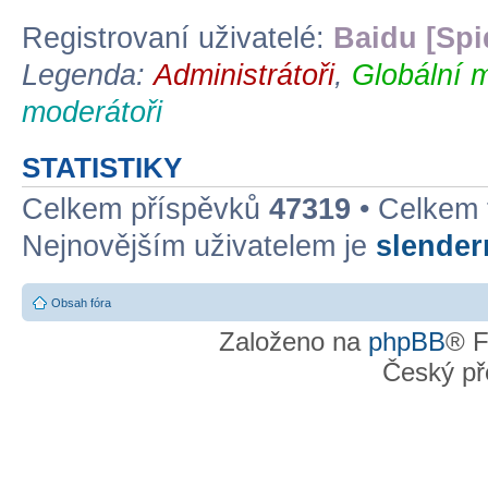
Registrovaní uživatelé:
Baidu [Spi
Legenda:
Administrátoři
,
Globální 
moderátoři
STATISTIKY
Celkem příspěvků
47319
• Celkem
Nejnovějším uživatelem je
slende
Obsah fóra
Založeno na
phpBB
® F
Český př