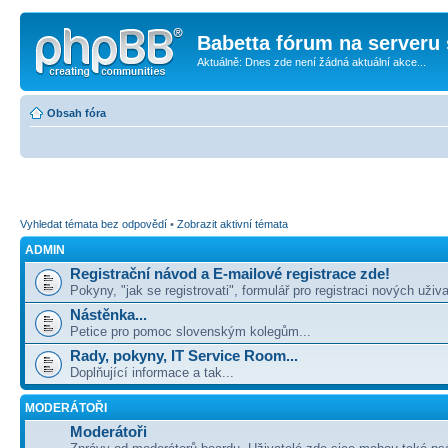
Babetta fórum na serveru 
Aktuálně: Dnes zde není žádná aktuální akce...
Obsah fóra
Vyhledat témata bez odpovědí
•
Zobrazit aktivní témata
ADMIN
Registrační návod a E-mailové registrace zde!
Pokyny, "jak se registrovati", formulář pro registraci nových uživa
Nástěnka...
Petice pro pomoc slovenským kolegům...
Rady, pokyny, IT Service Room...
Doplňující informace a tak...
MODERÁTOŘI
Moderátoři