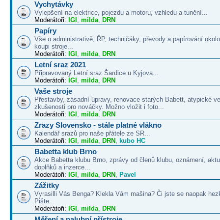
Vychytávky
Vylepšení na elektrice, pojezdu a motoru, vzhledu a tunění...
Moderátoři:
IGI
,
milda
,
DRN
Papíry
Vše o administrativě, ŘP, techničáky, převody a papírování okolo
koupi stroje...
Moderátoři:
IGI
,
milda
,
DRN
Letní sraz 2021
Připravovaný Letní sraz Šardice u Kyjova...
Moderátoři:
IGI
,
milda
,
DRN
Vaše stroje
Přestavby, zásadní úpravy, renovace starých Babett, atypické v
zkušenosti pro nováčky. Možno vložit i foto...
Moderátoři:
IGI
,
milda
,
DRN
Zrazy Slovensko - stále platné vlákno
Kalendář srazů pro naše přátele ze SR...
Moderátoři:
IGI
,
milda
,
DRN
,
kubo HC
Babetta klub Brno
Akce Babetta klubu Brno, zprávy od členů klubu, oznámení, aktua
doplňků a inzerce...
Moderátoři:
IGI
,
milda
,
DRN
,
Pavel
Zážitky
Vyrasilli Vás Benga? Klekla Vám mašina? Či jste se naopak hezk
Pište...
Moderátoři:
IGI
,
milda
,
DRN
Měření a palubní přístroje