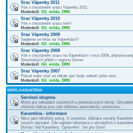
Sraz Vápenky 2011
Vše o chystaném srazu Vápenky 2011
Moderátoři:
IGI
,
milda
,
DRN
Sraz Vápenky 2010
Vše o chystaném srazu sem!
Moderátoři:
IGI
,
milda
,
DRN
Sraz Vápenky 2009
Sejdeme se letos na Vápenkách?
Moderátoři:
IGI
,
milda
,
DRN
Sraz Vápenky 2008
Vše o chystaném srazu na Vápenkách v roce 2008, připravovaný
Slovenských přátel v regionu Gemer
Moderátoři:
IGI
,
milda
,
DRN
Sraz Vápenky 2007
Pokud máte chuť se někde sjet /tedy setkat/ pište sem...
Moderátoři:
IGI
,
milda
,
DRN
DEPO, KARANTÉNA
Servisní skupina
Místo pro odkládání sezónních a jednorázových témat. Uživatelé 
vložená vlákna jsou zde většinou automaticky uzamčena...
Karanténa - informace
Něco jako lékařský pokoj, či sesterna. Ubikace ostrahy Karantén
nových obyvatel. Zde najdete informace o uživatelích v karanté
Domácí řád Karantény. Oprávnění: Jen pro čtení!