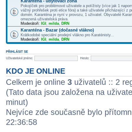
Karanténa - ubytovací zóna
Pokojíček pro problémové uživatele a potížisty (více jak 1 napo
vážný prohřešek proti etice fóra) a také uživatele přicházející z
domén. Karanténa je nyní v provozu, 1 uživatel. Obyvatelé Kara
omezená uživatelská práva.
Moderátoři:
IGI
,
milda
,
DRN
Karanténa - Bazar (dočasné vlákno)
Krátkodobé speciální prodejní vlákno pro Karaténisty...
Moderátoři:
IGI
,
milda
,
DRN
PŘIHLÁSIT SE
Uživatelské jméno:
Heslo:
KDO JE ONLINE
Celkem je online
3
uživatelů :: 2 r
(Tato data jsou založena na uživatel
minut)
Nejvíce zde současně bylo přítom
22:36:58