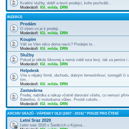
Kvalitní služby, dobří a levní prodejci, koho pochválit...
Moderátoři:
IGI
,
milda
,
DRN
INZERCE
Prodám
O všem co je k prodeji...
Moderátoři:
IGI
,
milda
,
DRN
Koupím
Válí se Vám něco doma navíc? Prodejte to...
Moderátoři:
IGI
,
milda
,
DRN
Služby
Pokud je někdo šikovnej a nemá vobě ruce levý, tak za peníze i 
Moderátoři:
IGI
,
milda
,
DRN
Helpdesk
Víte o nějaký firmě, obchodu, dobrým řemeslníkovi, tunnigáři či
tím...
Moderátoři:
IGI
,
milda
,
DRN
Zastavárna
Prodej, nabídka a nákup včetně darování všeho, co nemusí přím
Babettou, či motorkama vůbec. Prostě cokoliv...
Moderátoři:
IGI
,
milda
,
DRN
ARCHIV SRAZŮ - VÁPENKY OLD (2007 - 2016) * POUZE PRO ČTENÍ
Letní Sraz 2020
Letní sraz 2020 v Šardicích u Kyjova...