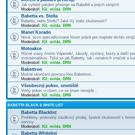
Jak vyřešit palubní přístroje na Babettě a jiných strojích.
Moderátoři:
IGI
,
milda
,
DRN
Babetta vs. Stella
Babettu, nebo Stellu? Jaké Vy máte zkušenosti?
Moderátoři:
IGI
,
milda
,
DRN
Manet Korado
Nové, úzce speciallizované fórum právě pro majitele těchto strojů
Moderátoři:
IGI
,
milda
,
DRN
Motoakce
Různé srazy /mimo Vápenek/, závody, výstavy, burzy a další po
mototématikou. Týká se jak Babetty, tak i ostatních značek a ku
Moderátoři:
IGI
,
milda
,
DRN
Babettron
Možné ukončení provozu fóra Babettron...
Moderátoři:
IGI
,
milda
,
DRN
Všeobecný pokec, smetiště
Volný pokec o všem, co se jinam nevejde...
Moderátoři:
IGI
,
milda
,
DRN
BABETTA BLACK & WHITE LIST
Babetta Blacklist
Problémy, podvodný zásilkový prodej, špatné zkušenosti s řemes
servisy...
Moderátoři:
IGI
,
milda
,
DRN
Babetta Whitelist