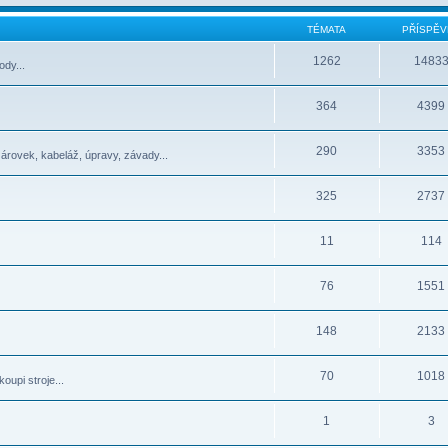
TÉMATA
PŘÍSPĚV
1262
1483
dy...
364
4399
290
3353
žárovek, kabeláž, úpravy, závady...
325
2737
11
114
76
1551
148
2133
70
1018
oupi stroje...
1
3