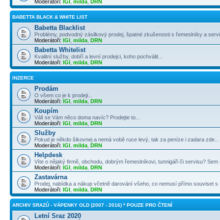
Moderátoři:
IGI
,
milda
,
DRN
BABETTA BLACK & WHITE LIST
Babetta Blacklist
Problémy, podvodný zásilkový prodej, špatné zkušenosti s řemeslníky a servi
Moderátoři:
IGI
,
milda
,
DRN
Babetta Whitelist
Kvalitní služby, dobří a levní prodejci, koho pochválit...
Moderátoři:
IGI
,
milda
,
DRN
INZERCE
Prodám
O všem co je k prodeji...
Moderátoři:
IGI
,
milda
,
DRN
Koupím
Válí se Vám něco doma navíc? Prodejte to...
Moderátoři:
IGI
,
milda
,
DRN
Služby
Pokud je někdo šikovnej a nemá vobě ruce levý, tak za peníze i zadara zde...
Moderátoři:
IGI
,
milda
,
DRN
Helpdesk
Víte o nějaký firmě, obchodu, dobrým řemeslníkovi, tunnigáři či servisu? Sem s
Moderátoři:
IGI
,
milda
,
DRN
Zastavárna
Prodej, nabídka a nákup včetně darování všeho, co nemusí přímo souviset s B
Moderátoři:
IGI
,
milda
,
DRN
ARCHIV SRAZŮ - VÁPENKY OLD (2007 - 2016) * POUZE PRO ČTENÍ
Letní Sraz 2020