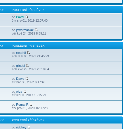
KY
POSLEDNÍ PŘÍSPĚVEK
od
Pavel
čtv srp 01, 2019 12:07:40
od
jawarmaniak
pát kvě 24, 2019 8:59:11
KY
POSLEDNÍ PŘÍSPĚVEK
od
rosch8
sob dub 03, 2021 21:45:29
od
glindel
sob kvě 29, 2021 23:10:04
od
Dawe
stř bře 30, 2022 8:17:40
od
wizz
stř led 11, 2017 15:15:29
od
RomanR
čtv pro 31, 2020 16:06:28
KY
POSLEDNÍ PŘÍSPĚVEK
od
ridchey