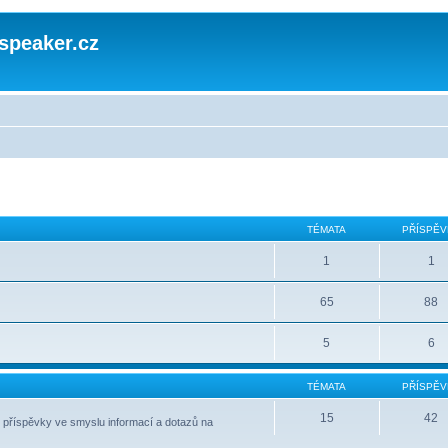
speaker.cz
TÉMATA
PŘÍSPĚV
1
1
65
88
5
6
TÉMATA
PŘÍSPĚV
15
42
 příspěvky ve smyslu informací a dotazů na