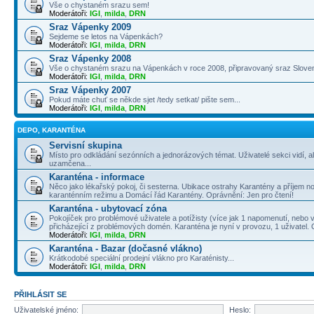
Vše o chystaném srazu sem!
Moderátoři:
IGI
,
milda
,
DRN
Sraz Vápenky 2009
Sejdeme se letos na Vápenkách?
Moderátoři:
IGI
,
milda
,
DRN
Sraz Vápenky 2008
Vše o chystaném srazu na Vápenkách v roce 2008, připravovaný sraz Slove
Moderátoři:
IGI
,
milda
,
DRN
Sraz Vápenky 2007
Pokud máte chuť se někde sjet /tedy setkat/ pište sem...
Moderátoři:
IGI
,
milda
,
DRN
DEPO, KARANTÉNA
Servisní skupina
Místo pro odkládání sezónních a jednorázových témat. Uživatelé sekci vidí, a
uzamčena...
Karanténa - informace
Něco jako lékařský pokoj, či sesterna. Ubikace ostrahy Karantény a příjem no
karanténním režimu a Domácí řád Karantény. Oprávnění: Jen pro čtení!
Karanténa - ubytovací zóna
Pokojíček pro problémové uživatele a potížisty (více jak 1 napomenutí, nebo v
přicházející z problémových domén. Karanténa je nyní v provozu, 1 uživatel.
Moderátoři:
IGI
,
milda
,
DRN
Karanténa - Bazar (dočasné vlákno)
Krátkodobé speciální prodejní vlákno pro Karaténisty...
Moderátoři:
IGI
,
milda
,
DRN
PŘIHLÁSIT SE
Uživatelské jméno:
Heslo: