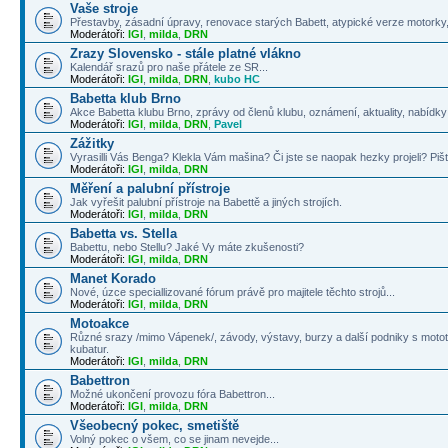
Vaše stroje
Přestavby, zásadní úpravy, renovace starých Babett, atypické verze motorky, 
Moderátoři:
IGI
,
milda
,
DRN
Zrazy Slovensko - stále platné vlákno
Kalendář srazů pro naše přátele ze SR...
Moderátoři:
IGI
,
milda
,
DRN
,
kubo HC
Babetta klub Brno
Akce Babetta klubu Brno, zprávy od členů klubu, oznámení, aktuality, nabídky 
Moderátoři:
IGI
,
milda
,
DRN
,
Pavel
Zážitky
Vyrasilli Vás Benga? Klekla Vám mašina? Či jste se naopak hezky projeli? Pišt
Moderátoři:
IGI
,
milda
,
DRN
Měření a palubní přístroje
Jak vyřešit palubní přístroje na Babettě a jiných strojích.
Moderátoři:
IGI
,
milda
,
DRN
Babetta vs. Stella
Babettu, nebo Stellu? Jaké Vy máte zkušenosti?
Moderátoři:
IGI
,
milda
,
DRN
Manet Korado
Nové, úzce speciallizované fórum právě pro majitele těchto strojů...
Moderátoři:
IGI
,
milda
,
DRN
Motoakce
Různé srazy /mimo Vápenek/, závody, výstavy, burzy a další podniky s mototé
kubatur.
Moderátoři:
IGI
,
milda
,
DRN
Babettron
Možné ukončení provozu fóra Babettron...
Moderátoři:
IGI
,
milda
,
DRN
Všeobecný pokec, smetiště
Volný pokec o všem, co se jinam nevejde...