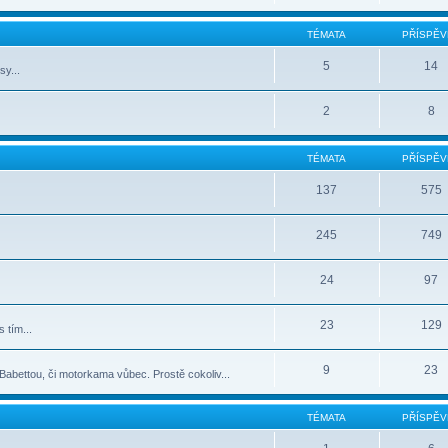
TÉMATA
PŘÍSPĚV
5
14
sy...
2
8
TÉMATA
PŘÍSPĚV
137
575
245
749
24
97
23
129
 tím...
9
23
abettou, či motorkama vůbec. Prostě cokoliv...
TÉMATA
PŘÍSPĚV