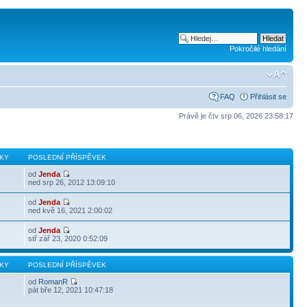
Pokročilé hledání
FAQ
Přihlásit se
Právě je čtv srp 06, 2026 23:58:17
KY
POSLEDNÍ PŘÍSPĚVEK
od
Jenda
ned srp 26, 2012 13:09:10
od
Jenda
ned kvě 16, 2021 2:00:02
od
Jenda
stř zář 23, 2020 0:52:09
KY
POSLEDNÍ PŘÍSPĚVEK
od
RomanR
pát bře 12, 2021 10:47:18