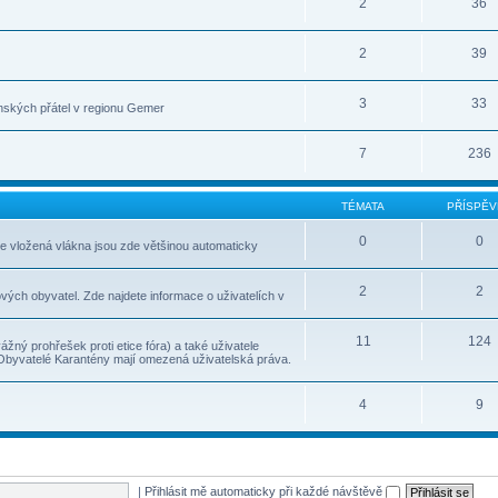
2
36
2
39
3
33
nských přátel v regionu Gemer
7
236
TÉMATA
PŘÍSPĚV
0
0
le vložená vlákna jsou zde většinou automaticky
2
2
vých obyvatel. Zde najdete informace o uživatelích v
11
124
ážný prohřešek proti etice fóra) a také uživatele
 Obyvatelé Karantény mají omezená uživatelská práva.
4
9
|
Přihlásit mě automaticky při každé návštěvě