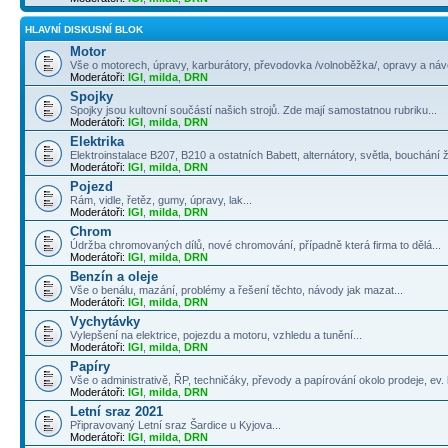
HLAVNÍ DISKUSNÍ BLOK
Motor
Vše o motorech, úpravy, karburátory, převodovka /volnoběžka/, opravy a návo
Moderátoři:
IGI
,
milda
,
DRN
Spojky
Spojky jsou kultovní součástí našich strojů. Zde mají samostatnou rubriku...
Moderátoři:
IGI
,
milda
,
DRN
Elektrika
Elektroinstalace B207, B210 a ostatních Babett, alternátory, světla, bouchání 
Moderátoři:
IGI
,
milda
,
DRN
Pojezd
Rám, vidle, řetěz, gumy, úpravy, lak...
Moderátoři:
IGI
,
milda
,
DRN
Chrom
Údržba chromovaných dílů, nové chromování, případně která firma to dělá...
Moderátoři:
IGI
,
milda
,
DRN
Benzín a oleje
Vše o benálu, mazání, problémy a řešení těchto, návody jak mazat...
Moderátoři:
IGI
,
milda
,
DRN
Vychytávky
Vylepšení na elektrice, pojezdu a motoru, vzhledu a tunění...
Moderátoři:
IGI
,
milda
,
DRN
Papíry
Vše o administrativě, ŘP, techničáky, převody a papírování okolo prodeje, ev. k
Moderátoři:
IGI
,
milda
,
DRN
Letní sraz 2021
Připravovaný Letní sraz Šardice u Kyjova...
Moderátoři:
IGI
,
milda
,
DRN