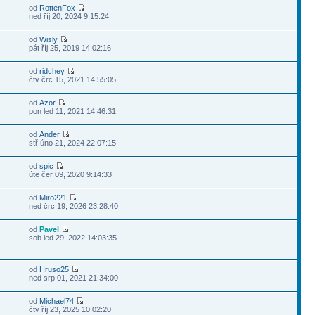
od
RottenFox
ned říj 20, 2024 9:15:24
od
Wisly
pát říj 25, 2019 14:02:16
od
ridchey
čtv črc 15, 2021 14:55:05
od
Azor
pon led 11, 2021 14:46:31
od
Ander
stř úno 21, 2024 22:07:15
od
spic
úte čer 09, 2020 9:14:33
od
Miro221
ned črc 19, 2026 23:28:40
od
Pavel
sob led 29, 2022 14:03:35
od
Hruso25
ned srp 01, 2021 21:34:00
od
Michael74
čtv říj 23, 2025 10:02:20