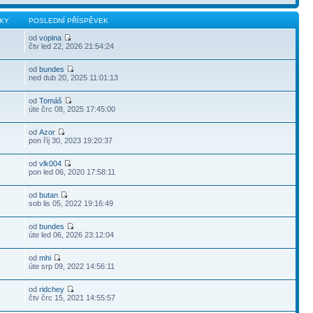
KY
POSLEDNÍ PŘÍSPĚVEK
od
vopina
3
čtv led 22, 2026 21:54:24
od
bundes
ned dub 20, 2025 11:01:13
od
Tomáš
úte črc 08, 2025 17:45:00
od
Azor
pon říj 30, 2023 19:20:37
od
vlk004
pon led 06, 2020 17:58:11
od
butan
sob lis 05, 2022 19:16:49
od
bundes
úte led 06, 2026 23:12:04
od
mhi
úte srp 09, 2022 14:56:11
od
ridchey
čtv črc 15, 2021 14:55:57