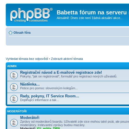
Babetta fórum na serveru 
Aktuálně: Dnes zde není žádná aktuální akce...
Obsah fóra
Vyhledat témata bez odpovědí
•
Zobrazit aktivní témata
ADMIN
Registrační návod a E-mailové registrace zde!
Pokyny, "jak se registrovati", formulář pro registraci nových uživatelů.
Nástěnka...
Petice pro pomoc slovenským kolegům...
Rady, pokyny, IT Service Room...
Doplňující informace a tak...
MODERÁTOŘI
Moderátoři
Zprávy od moderátorů boardu. Uživatelé zde sice mohou také psát, ale pouze
moderátory. Irelevantní zprávy budou mazány.
Moderátoři:
IGI
,
milda
,
DRN