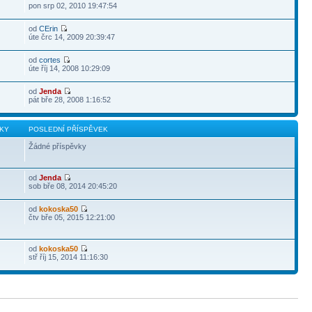
pon srp 02, 2010 19:47:54
od
CErin
úte črc 14, 2009 20:39:47
od
cortes
úte říj 14, 2008 10:29:09
od
Jenda
pát bře 28, 2008 1:16:52
KY
POSLEDNÍ PŘÍSPĚVEK
Žádné příspěvky
od
Jenda
sob bře 08, 2014 20:45:20
od
kokoska50
čtv bře 05, 2015 12:21:00
od
kokoska50
stř říj 15, 2014 11:16:30