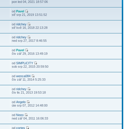
pon led 04, 2021 18:57:06
od
Pavel
stř srp 21, 2019 13:51:52
od
ridchey
stř kvě 16, 2018 22:13:28
od
ridchey
ned srp 27, 2017 8:46:55
od
Pavel
čtv zář 29, 2016 13:49:19
od
SIMPLiCITY
sob srp 22, 2015 20:59:50
od
wenca084
čtv zář 11, 2014 5:25:33
od
ridchey
čtv lis 21, 2013 19:53:18
od
Angelo
úte srp 07, 2012 14:48:00
od
Neeo
ned zář 04, 2011 16:06:33
od
cortes