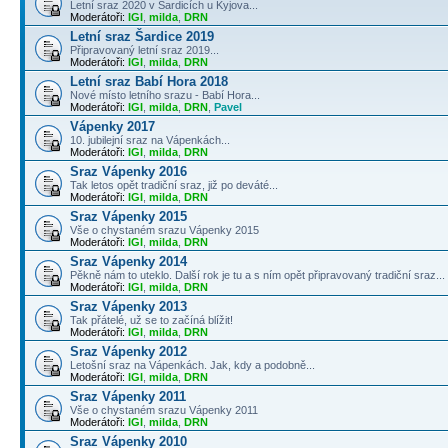
Letní sraz 2020 v Šardicích u Kyjova...
Moderátoři:
IGI
,
milda
,
DRN
Letní sraz Šardice 2019
Připravovaný letní sraz 2019...
Moderátoři:
IGI
,
milda
,
DRN
Letní sraz Babí Hora 2018
Nové místo letního srazu - Babí Hora...
Moderátoři:
IGI
,
milda
,
DRN
,
Pavel
Vápenky 2017
10. jubilejní sraz na Vápenkách...
Moderátoři:
IGI
,
milda
,
DRN
Sraz Vápenky 2016
Tak letos opět tradiční sraz, již po deváté...
Moderátoři:
IGI
,
milda
,
DRN
Sraz Vápenky 2015
Vše o chystaném srazu Vápenky 2015
Moderátoři:
IGI
,
milda
,
DRN
Sraz Vápenky 2014
Pěkně nám to uteklo. Další rok je tu a s ním opět připravovaný tradiční sraz...
Moderátoři:
IGI
,
milda
,
DRN
Sraz Vápenky 2013
Tak přátelé, už se to začíná blížit!
Moderátoři:
IGI
,
milda
,
DRN
Sraz Vápenky 2012
Letošní sraz na Vápenkách. Jak, kdy a podobně...
Moderátoři:
IGI
,
milda
,
DRN
Sraz Vápenky 2011
Vše o chystaném srazu Vápenky 2011
Moderátoři:
IGI
,
milda
,
DRN
Sraz Vápenky 2010