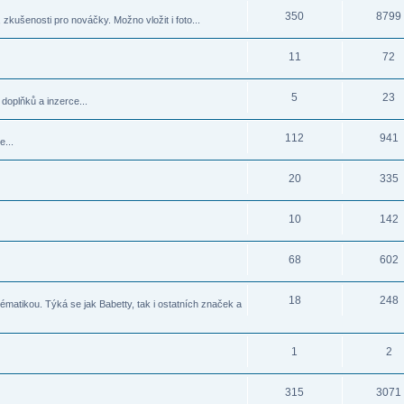
350
8799
zkušenosti pro nováčky. Možno vložit i foto...
11
72
5
23
doplňků a inzerce...
112
941
e...
20
335
10
142
68
602
18
248
matikou. Týká se jak Babetty, tak i ostatních značek a
1
2
315
3071