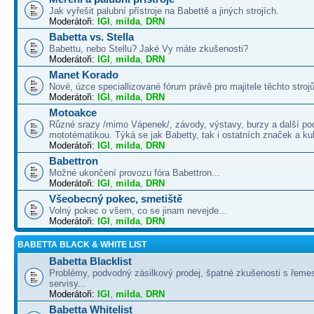
Jak vyřešit palubní přístroje na Babettě a jiných strojích.
Moderátoři:
IGI
,
milda
,
DRN
Babetta vs. Stella
Babettu, nebo Stellu? Jaké Vy máte zkušenosti?
Moderátoři:
IGI
,
milda
,
DRN
Manet Korado
Nové, úzce speciallizované fórum právě pro majitele těchto strojů
Moderátoři:
IGI
,
milda
,
DRN
Motoakce
Různé srazy /mimo Vápenek/, závody, výstavy, burzy a další po
mototématikou. Týká se jak Babetty, tak i ostatních značek a ku
Moderátoři:
IGI
,
milda
,
DRN
Babettron
Možné ukončení provozu fóra Babettron...
Moderátoři:
IGI
,
milda
,
DRN
Všeobecný pokec, smetiště
Volný pokec o všem, co se jinam nevejde...
Moderátoři:
IGI
,
milda
,
DRN
BABETTA BLACK & WHITE LIST
Babetta Blacklist
Problémy, podvodný zásilkový prodej, špatné zkušenosti s řemes
servisy...
Moderátoři:
IGI
,
milda
,
DRN
Babetta Whitelist