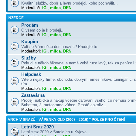
Kvalitní služby, dobří a levní prodejci, koho pochválit...
Moderátoři:
IGI
,
milda
,
DRN
INZERCE
Prodám
O všem co je k prodeji...
Moderátoři:
IGI
,
milda
,
DRN
Koupím
Válí se Vám něco doma navíc? Prodejte to...
Moderátoři:
IGI
,
milda
,
DRN
Služby
Pokud je někdo šikovnej a nemá vobě ruce levý, tak za peníze i 
Moderátoři:
IGI
,
milda
,
DRN
Helpdesk
Víte o nějaký firmě, obchodu, dobrým řemeslníkovi, tunnigáři či
tím...
Moderátoři:
IGI
,
milda
,
DRN
Zastavárna
Prodej, nabídka a nákup včetně darování všeho, co nemusí přím
Babettou, či motorkama vůbec. Prostě cokoliv...
Moderátoři:
IGI
,
milda
,
DRN
ARCHIV SRAZŮ - VÁPENKY OLD (2007 - 2016) * POUZE PRO ČTENÍ
Letní Sraz 2020
Letní sraz 2020 v Šardicích u Kyjova...