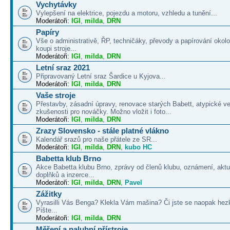
Vychytávky
Vylepšení na elektrice, pojezdu a motoru, vzhledu a tunění...
Moderátoři:
IGI
,
milda
,
DRN
Papíry
Vše o administrativě, ŘP, techničáky, převody a papírování okolo
koupi stroje...
Moderátoři:
IGI
,
milda
,
DRN
Letní sraz 2021
Připravovaný Letní sraz Šardice u Kyjova...
Moderátoři:
IGI
,
milda
,
DRN
Vaše stroje
Přestavby, zásadní úpravy, renovace starých Babett, atypické v
zkušenosti pro nováčky. Možno vložit i foto...
Moderátoři:
IGI
,
milda
,
DRN
Zrazy Slovensko - stále platné vlákno
Kalendář srazů pro naše přátele ze SR...
Moderátoři:
IGI
,
milda
,
DRN
,
kubo HC
Babetta klub Brno
Akce Babetta klubu Brno, zprávy od členů klubu, oznámení, aktua
doplňků a inzerce...
Moderátoři:
IGI
,
milda
,
DRN
,
Pavel
Zážitky
Vyrasilli Vás Benga? Klekla Vám mašina? Či jste se naopak hezk
Pište...
Moderátoři:
IGI
,
milda
,
DRN
Měření a palubní přístroje