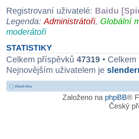
Registrovaní uživatelé:
Baidu [Spi
Legenda:
Administrátoři
,
Globální 
moderátoři
STATISTIKY
Celkem příspěvků
47319
• Celkem
Nejnovějším uživatelem je
slende
Obsah fóra
Založeno na
phpBB
® F
Český př