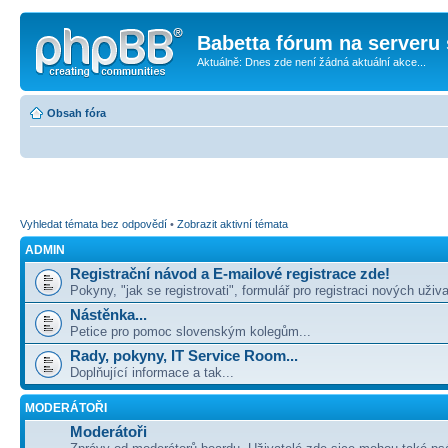
Babetta fórum na serveru 
Aktuálně: Dnes zde není žádná aktuální akce...
Obsah fóra
Vyhledat témata bez odpovědí
•
Zobrazit aktivní témata
ADMIN
Registrační návod a E-mailové registrace zde!
Pokyny, "jak se registrovati", formulář pro registraci nových uživa
Nástěnka...
Petice pro pomoc slovenským kolegům...
Rady, pokyny, IT Service Room...
Doplňující informace a tak...
MODERÁTOŘI
Moderátoři