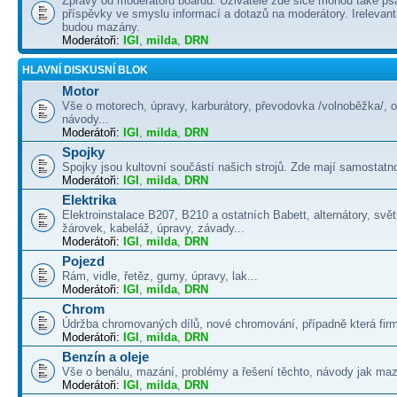
Zprávy od moderátorů boardu. Uživatelé zde sice mohou také psá
příspěvky ve smyslu informací a dotazů na moderátory. Irelevant
budou mazány.
Moderátoři:
IGI
,
milda
,
DRN
HLAVNÍ DISKUSNÍ BLOK
Motor
Vše o motorech, úpravy, karburátory, převodovka /volnoběžka/, 
návody...
Moderátoři:
IGI
,
milda
,
DRN
Spojky
Spojky jsou kultovní součástí našich strojů. Zde mají samostatno
Moderátoři:
IGI
,
milda
,
DRN
Elektrika
Elektroinstalace B207, B210 a ostatních Babett, alternátory, svě
žárovek, kabeláž, úpravy, závady...
Moderátoři:
IGI
,
milda
,
DRN
Pojezd
Rám, vidle, řetěz, gumy, úpravy, lak...
Moderátoři:
IGI
,
milda
,
DRN
Chrom
Údržba chromovaných dílů, nové chromování, případně která firma
Moderátoři:
IGI
,
milda
,
DRN
Benzín a oleje
Vše o benálu, mazání, problémy a řešení těchto, návody jak maza
Moderátoři:
IGI
,
milda
,
DRN