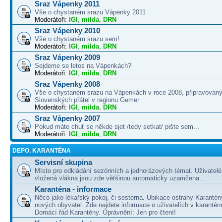
Sraz Vápenky 2011
Vše o chystaném srazu Vápenky 2011
Moderátoři:
IGI
,
milda
,
DRN
Sraz Vápenky 2010
Vše o chystaném srazu sem!
Moderátoři:
IGI
,
milda
,
DRN
Sraz Vápenky 2009
Sejdeme se letos na Vápenkách?
Moderátoři:
IGI
,
milda
,
DRN
Sraz Vápenky 2008
Vše o chystaném srazu na Vápenkách v roce 2008, připravovaný
Slovenských přátel v regionu Gemer
Moderátoři:
IGI
,
milda
,
DRN
Sraz Vápenky 2007
Pokud máte chuť se někde sjet /tedy setkat/ pište sem...
Moderátoři:
IGI
,
milda
,
DRN
DEPO, KARANTÉNA
Servisní skupina
Místo pro odkládání sezónních a jednorázových témat. Uživatelé 
vložená vlákna jsou zde většinou automaticky uzamčena...
Karanténa - informace
Něco jako lékařský pokoj, či sesterna. Ubikace ostrahy Karantén
nových obyvatel. Zde najdete informace o uživatelích v karanté
Domácí řád Karantény. Oprávnění: Jen pro čtení!