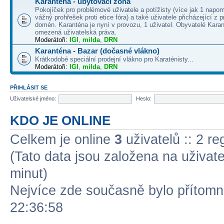
Karanténa - ubytovací zóna
Pokojíček pro problémové uživatele a potížisty (více jak 1 napo
vážný prohřešek proti etice fóra) a také uživatele přicházející z
domén. Karanténa je nyní v provozu, 1 uživatel. Obyvatelé Kara
omezená uživatelská práva.
Moderátoři:
IGI
,
milda
,
DRN
Karanténa - Bazar (dočasné vlákno)
Krátkodobé speciální prodejní vlákno pro Karaténisty...
Moderátoři:
IGI
,
milda
,
DRN
PŘIHLÁSIT SE
Uživatelské jméno:
Heslo:
KDO JE ONLINE
Celkem je online
3
uživatelů :: 2 r
(Tato data jsou založena na uživatel
minut)
Nejvíce zde současně bylo přítom
22:36:58