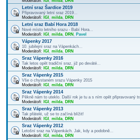
Moderátoři:
IGI
,
milda
,
DRN
Letní sraz Šardice 2019
Připravovaný letní sraz 2019...
Moderátoři:
IGI
,
milda
,
DRN
Letní sraz Babí Hora 2018
Nové místo letního srazu - Babí Hora...
Moderátoři:
IGI
,
milda
,
DRN
,
Pavel
Vápenky 2017
10. jubilejní sraz na Vápenkách...
Moderátoři:
IGI
,
milda
,
DRN
Sraz Vápenky 2016
Tak letos opět tradiční sraz, již po deváté...
Moderátoři:
IGI
,
milda
,
DRN
Sraz Vápenky 2015
Vše o chystaném srazu Vápenky 2015
Moderátoři:
IGI
,
milda
,
DRN
Sraz Vápenky 2014
Pěkně nám to uteklo. Další rok je tu a s ním opět připravovaný tra
Moderátoři:
IGI
,
milda
,
DRN
Sraz Vápenky 2013
Tak přátelé, už se to začíná blížit!
Moderátoři:
IGI
,
milda
,
DRN
Sraz Vápenky 2012
Letošní sraz na Vápenkách. Jak, kdy a podobně...
Moderátoři:
IGI
,
milda
,
DRN