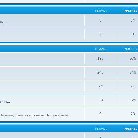
TÉMATA
PŘÍSPĚV
5
14
sy...
2
8
TÉMATA
PŘÍSPĚV
137
575
245
749
24
97
23
129
 tím...
9
23
abettou, či motorkama vůbec. Prostě cokoliv...
TÉMATA
PŘÍSPĚV