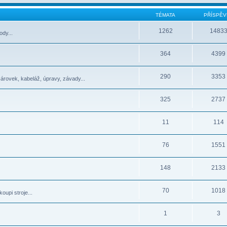
TÉMATA
PŘÍSPĚV
1262
1483
dy...
364
4399
290
3353
žárovek, kabeláž, úpravy, závady...
325
2737
11
114
76
1551
148
2133
70
1018
oupi stroje...
1
3