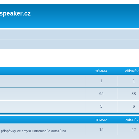
speaker.cz
TÉMATA
PŘÍSPĚV
1
1
65
88
5
6
TÉMATA
PŘÍSPĚV
15
42
 příspěvky ve smyslu informací a dotazů na