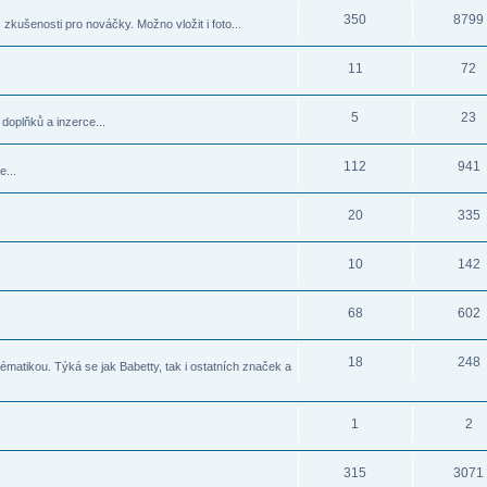
350
8799
zkušenosti pro nováčky. Možno vložit i foto...
11
72
5
23
doplňků a inzerce...
112
941
e...
20
335
10
142
68
602
18
248
matikou. Týká se jak Babetty, tak i ostatních značek a
1
2
315
3071