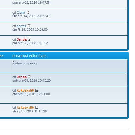
pon srp 02, 2010 19:47:54
od
CErin
úte črc 14, 2009 20:39:47
od
cortes
úte říj 14, 2008 10:29:09
od
Jenda
pát bře 28, 2008 1:16:52
KY
POSLEDNÍ PŘÍSPĚVEK
Žádné příspěvky
od
Jenda
sob bře 08, 2014 20:45:20
od
kokoska50
čtv bře 05, 2015 12:21:00
od
kokoska50
stř říj 15, 2014 11:16:30