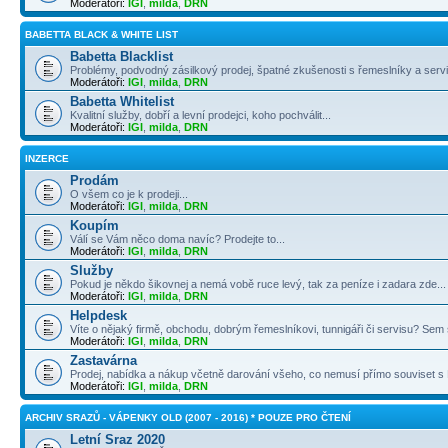
Moderátoři:
IGI
,
milda
,
DRN
BABETTA BLACK & WHITE LIST
Babetta Blacklist
Problémy, podvodný zásilkový prodej, špatné zkušenosti s řemeslníky a servi
Moderátoři:
IGI
,
milda
,
DRN
Babetta Whitelist
Kvalitní služby, dobří a levní prodejci, koho pochválit...
Moderátoři:
IGI
,
milda
,
DRN
INZERCE
Prodám
O všem co je k prodeji...
Moderátoři:
IGI
,
milda
,
DRN
Koupím
Válí se Vám něco doma navíc? Prodejte to...
Moderátoři:
IGI
,
milda
,
DRN
Služby
Pokud je někdo šikovnej a nemá vobě ruce levý, tak za peníze i zadara zde...
Moderátoři:
IGI
,
milda
,
DRN
Helpdesk
Víte o nějaký firmě, obchodu, dobrým řemeslníkovi, tunnigáři či servisu? Sem s
Moderátoři:
IGI
,
milda
,
DRN
Zastavárna
Prodej, nabídka a nákup včetně darování všeho, co nemusí přímo souviset s B
Moderátoři:
IGI
,
milda
,
DRN
ARCHIV SRAZŮ - VÁPENKY OLD (2007 - 2016) * POUZE PRO ČTENÍ
Letní Sraz 2020