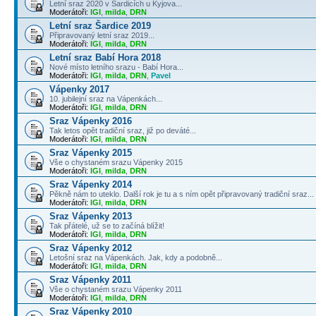
Letní sraz 2020 v Šardicích u Kyjova...
Moderátoři:
IGI
,
milda
,
DRN
Letní sraz Šardice 2019
Připravovaný letní sraz 2019...
Moderátoři:
IGI
,
milda
,
DRN
Letní sraz Babí Hora 2018
Nové místo letního srazu - Babí Hora...
Moderátoři:
IGI
,
milda
,
DRN
,
Pavel
Vápenky 2017
10. jubilejní sraz na Vápenkách...
Moderátoři:
IGI
,
milda
,
DRN
Sraz Vápenky 2016
Tak letos opět tradiční sraz, již po deváté...
Moderátoři:
IGI
,
milda
,
DRN
Sraz Vápenky 2015
Vše o chystaném srazu Vápenky 2015
Moderátoři:
IGI
,
milda
,
DRN
Sraz Vápenky 2014
Pěkně nám to uteklo. Další rok je tu a s ním opět připravovaný tradiční sraz...
Moderátoři:
IGI
,
milda
,
DRN
Sraz Vápenky 2013
Tak přátelé, už se to začíná blížit!
Moderátoři:
IGI
,
milda
,
DRN
Sraz Vápenky 2012
Letošní sraz na Vápenkách. Jak, kdy a podobně...
Moderátoři:
IGI
,
milda
,
DRN
Sraz Vápenky 2011
Vše o chystaném srazu Vápenky 2011
Moderátoři:
IGI
,
milda
,
DRN
Sraz Vápenky 2010