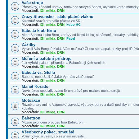
Vaše stroje
Přestavby, zásadní úpravy, renovace starých Babett, atypické verze motorky, 
Moderátoři:
IGI
,
milda
,
DRN
Zrazy Slovensko - stále platné vlákno
Kalendář srazů pro naše přátele ze SR...
Moderátoři:
IGI
,
milda
,
DRN
,
kubo HC
Babetta klub Brno
Akce Babetta klubu Brno, zprávy od členů klubu, oznámení, aktuality, nabídky 
Moderátoři:
IGI
,
milda
,
DRN
,
Pavel
Zážitky
Vyrasilli Vás Benga? Klekla Vám mašina? Či jste se naopak hezky projeli? Pišt
Moderátoři:
IGI
,
milda
,
DRN
Měření a palubní přístroje
Jak vyřešit palubní přístroje na Babettě a jiných strojích.
Moderátoři:
IGI
,
milda
,
DRN
Babetta vs. Stella
Babettu, nebo Stellu? Jaké Vy máte zkušenosti?
Moderátoři:
IGI
,
milda
,
DRN
Manet Korado
Nové, úzce speciallizované fórum právě pro majitele těchto strojů...
Moderátoři:
IGI
,
milda
,
DRN
Motoakce
Různé srazy /mimo Vápenek/, závody, výstavy, burzy a další podniky s mototé
kubatur.
Moderátoři:
IGI
,
milda
,
DRN
Babettron
Možné ukončení provozu fóra Babettron...
Moderátoři:
IGI
,
milda
,
DRN
Všeobecný pokec, smetiště
Volný pokec o všem, co se jinam nevejde...