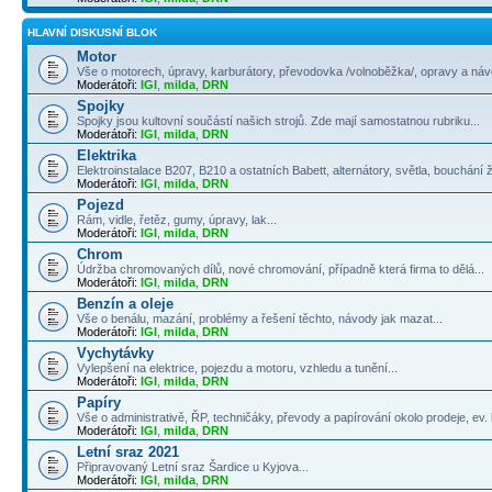
HLAVNÍ DISKUSNÍ BLOK
Motor
Vše o motorech, úpravy, karburátory, převodovka /volnoběžka/, opravy a návo
Moderátoři:
IGI
,
milda
,
DRN
Spojky
Spojky jsou kultovní součástí našich strojů. Zde mají samostatnou rubriku...
Moderátoři:
IGI
,
milda
,
DRN
Elektrika
Elektroinstalace B207, B210 a ostatních Babett, alternátory, světla, bouchání 
Moderátoři:
IGI
,
milda
,
DRN
Pojezd
Rám, vidle, řetěz, gumy, úpravy, lak...
Moderátoři:
IGI
,
milda
,
DRN
Chrom
Údržba chromovaných dílů, nové chromování, případně která firma to dělá...
Moderátoři:
IGI
,
milda
,
DRN
Benzín a oleje
Vše o benálu, mazání, problémy a řešení těchto, návody jak mazat...
Moderátoři:
IGI
,
milda
,
DRN
Vychytávky
Vylepšení na elektrice, pojezdu a motoru, vzhledu a tunění...
Moderátoři:
IGI
,
milda
,
DRN
Papíry
Vše o administrativě, ŘP, techničáky, převody a papírování okolo prodeje, ev. k
Moderátoři:
IGI
,
milda
,
DRN
Letní sraz 2021
Připravovaný Letní sraz Šardice u Kyjova...
Moderátoři:
IGI
,
milda
,
DRN