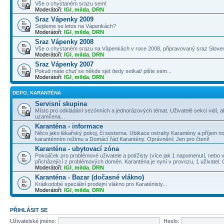
Vše o chystaném srazu sem!
Moderátoři:
IGI
,
milda
,
DRN
Sraz Vápenky 2009
Sejdeme se letos na Vápenkách?
Moderátoři:
IGI
,
milda
,
DRN
Sraz Vápenky 2008
Vše o chystaném srazu na Vápenkách v roce 2008, připravovaný sraz Slove
Moderátoři:
IGI
,
milda
,
DRN
Sraz Vápenky 2007
Pokud máte chuť se někde sjet /tedy setkat/ pište sem...
Moderátoři:
IGI
,
milda
,
DRN
DEPO, KARANTÉNA
Servisní skupina
Místo pro odkládání sezónních a jednorázových témat. Uživatelé sekci vidí, a
uzamčena...
Karanténa - informace
Něco jako lékařský pokoj, či sesterna. Ubikace ostrahy Karantény a příjem no
karanténním režimu a Domácí řád Karantény. Oprávnění: Jen pro čtení!
Karanténa - ubytovací zóna
Pokojíček pro problémové uživatele a potížisty (více jak 1 napomenutí, nebo v
přicházející z problémových domén. Karanténa je nyní v provozu, 1 uživatel.
Moderátoři:
IGI
,
milda
,
DRN
Karanténa - Bazar (dočasné vlákno)
Krátkodobé speciální prodejní vlákno pro Karaténisty...
Moderátoři:
IGI
,
milda
,
DRN
PŘIHLÁSIT SE
Uživatelské jméno:
Heslo: