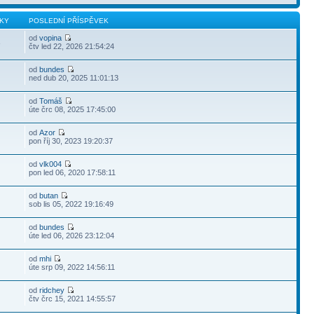
KY
POSLEDNÍ PŘÍSPĚVEK
od
vopina
3
čtv led 22, 2026 21:54:24
od
bundes
ned dub 20, 2025 11:01:13
od
Tomáš
úte črc 08, 2025 17:45:00
od
Azor
pon říj 30, 2023 19:20:37
od
vlk004
pon led 06, 2020 17:58:11
od
butan
sob lis 05, 2022 19:16:49
od
bundes
úte led 06, 2026 23:12:04
od
mhi
úte srp 09, 2022 14:56:11
od
ridchey
čtv črc 15, 2021 14:55:57