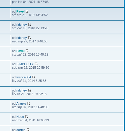
pon led 04, 2021 18:57:06
od
Pavel
stř srp 21, 2019 13:51:52
od
ridchey
stř kvě 16, 2018 22:13:28
od
ridchey
ned srp 27, 2017 8:46:55
od
Pavel
čtv zář 29, 2016 13:49:19
od
SIMPLiCITY
sob srp 22, 2015 20:59:50
od
wenca084
čtv zář 11, 2014 5:25:33
od
ridchey
čtv lis 21, 2013 19:53:18
od
Angelo
úte srp 07, 2012 14:48:00
od
Neeo
ned zář 04, 2011 16:06:33
od
cortes