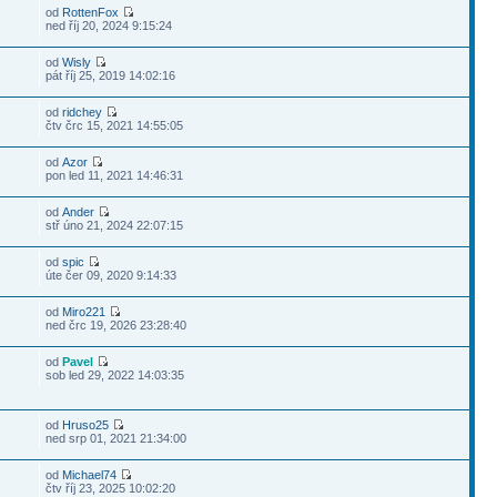
od
RottenFox
ned říj 20, 2024 9:15:24
od
Wisly
pát říj 25, 2019 14:02:16
od
ridchey
čtv črc 15, 2021 14:55:05
od
Azor
pon led 11, 2021 14:46:31
od
Ander
stř úno 21, 2024 22:07:15
od
spic
úte čer 09, 2020 9:14:33
od
Miro221
ned črc 19, 2026 23:28:40
od
Pavel
sob led 29, 2022 14:03:35
od
Hruso25
ned srp 01, 2021 21:34:00
od
Michael74
čtv říj 23, 2025 10:02:20