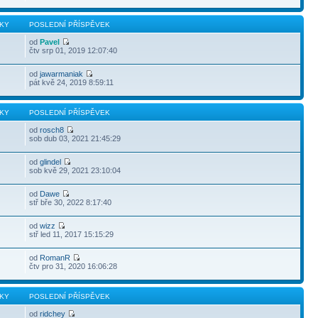
KY
POSLEDNÍ PŘÍSPĚVEK
od
Pavel
čtv srp 01, 2019 12:07:40
od
jawarmaniak
pát kvě 24, 2019 8:59:11
KY
POSLEDNÍ PŘÍSPĚVEK
od
rosch8
sob dub 03, 2021 21:45:29
od
glindel
sob kvě 29, 2021 23:10:04
od
Dawe
stř bře 30, 2022 8:17:40
od
wizz
stř led 11, 2017 15:15:29
od
RomanR
čtv pro 31, 2020 16:06:28
KY
POSLEDNÍ PŘÍSPĚVEK
od
ridchey