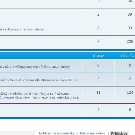
2
36
2
39
3
33
nských přátel v regionu Gemer
7
236
TÉMATA
PŘÍSPĚV
0
0
le vložená vlákna jsou zde většinou automaticky
2
2
vých obyvatel. Zde najdete informace o uživatelích v
11
124
ážný prohřešek proti etice fóra) a také uživatele
 Obyvatelé Karantény mají omezená uživatelská práva.
4
9
|
Přihlásit mě automaticky při každé návštěvě