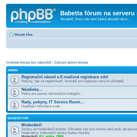
Babetta fórum na serveru 
Aktuálně: Dnes zde není žádná aktuální akce...
Obsah fóra
Vyhledat témata bez odpovědí
•
Zobrazit aktivní témata
ADMIN
Registrační návod a E-mailové registrace zde!
Pokyny, "jak se registrovati", formulář pro registraci nových uživatelů.
Nástěnka...
Petice pro pomoc slovenským kolegům...
Rady, pokyny, IT Service Room...
Doplňující informace a tak...
MODERÁTOŘI
Moderátoři
Zprávy od moderátorů boardu. Uživatelé zde sice mohou také psát, ale pouze
moderátory. Irelevantní zprávy budou mazány.
Moderátoři:
IGI
,
milda
,
DRN