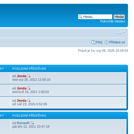
Pokročilé hledání
FAQ
Přihlásit se
Právě je čtv srp 06, 2026 16:09:54
KY
POSLEDNÍ PŘÍSPĚVEK
od
Jenda
ned srp 26, 2012 13:09:10
od
Jenda
ned kvě 16, 2021 2:00:02
od
Jenda
stř zář 23, 2020 0:52:09
KY
POSLEDNÍ PŘÍSPĚVEK
od
RomanR
pát bře 12, 2021 10:47:18