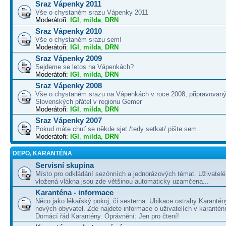
Sraz Vápenky 2011
Vše o chystaném srazu Vápenky 2011
Moderátoři:
IGI
,
milda
,
DRN
Sraz Vápenky 2010
Vše o chystaném srazu sem!
Moderátoři:
IGI
,
milda
,
DRN
Sraz Vápenky 2009
Sejdeme se letos na Vápenkách?
Moderátoři:
IGI
,
milda
,
DRN
Sraz Vápenky 2008
Vše o chystaném srazu na Vápenkách v roce 2008, připravovaný
Slovenských přátel v regionu Gemer
Moderátoři:
IGI
,
milda
,
DRN
Sraz Vápenky 2007
Pokud máte chuť se někde sjet /tedy setkat/ pište sem...
Moderátoři:
IGI
,
milda
,
DRN
DEPO, KARANTÉNA
Servisní skupina
Místo pro odkládání sezónních a jednorázových témat. Uživatelé 
vložená vlákna jsou zde většinou automaticky uzamčena...
Karanténa - informace
Něco jako lékařský pokoj, či sesterna. Ubikace ostrahy Karantén
nových obyvatel. Zde najdete informace o uživatelích v karanté
Domácí řád Karantény. Oprávnění: Jen pro čtení!