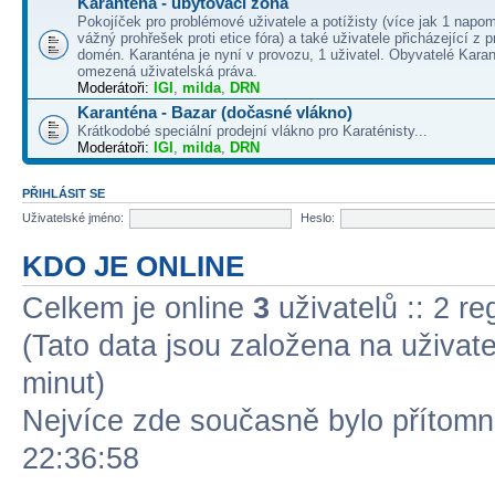
Karanténa - ubytovací zóna
Pokojíček pro problémové uživatele a potížisty (více jak 1 napo
vážný prohřešek proti etice fóra) a také uživatele přicházející z
domén. Karanténa je nyní v provozu, 1 uživatel. Obyvatelé Kara
omezená uživatelská práva.
Moderátoři:
IGI
,
milda
,
DRN
Karanténa - Bazar (dočasné vlákno)
Krátkodobé speciální prodejní vlákno pro Karaténisty...
Moderátoři:
IGI
,
milda
,
DRN
PŘIHLÁSIT SE
Uživatelské jméno:
Heslo:
KDO JE ONLINE
Celkem je online
3
uživatelů :: 2 r
(Tato data jsou založena na uživatel
minut)
Nejvíce zde současně bylo přítom
22:36:58