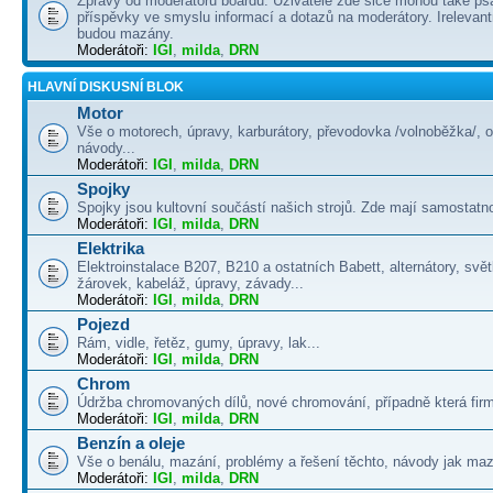
Zprávy od moderátorů boardu. Uživatelé zde sice mohou také psá
příspěvky ve smyslu informací a dotazů na moderátory. Irelevant
budou mazány.
Moderátoři:
IGI
,
milda
,
DRN
HLAVNÍ DISKUSNÍ BLOK
Motor
Vše o motorech, úpravy, karburátory, převodovka /volnoběžka/, 
návody...
Moderátoři:
IGI
,
milda
,
DRN
Spojky
Spojky jsou kultovní součástí našich strojů. Zde mají samostatno
Moderátoři:
IGI
,
milda
,
DRN
Elektrika
Elektroinstalace B207, B210 a ostatních Babett, alternátory, svě
žárovek, kabeláž, úpravy, závady...
Moderátoři:
IGI
,
milda
,
DRN
Pojezd
Rám, vidle, řetěz, gumy, úpravy, lak...
Moderátoři:
IGI
,
milda
,
DRN
Chrom
Údržba chromovaných dílů, nové chromování, případně která firma
Moderátoři:
IGI
,
milda
,
DRN
Benzín a oleje
Vše o benálu, mazání, problémy a řešení těchto, návody jak maza
Moderátoři:
IGI
,
milda
,
DRN