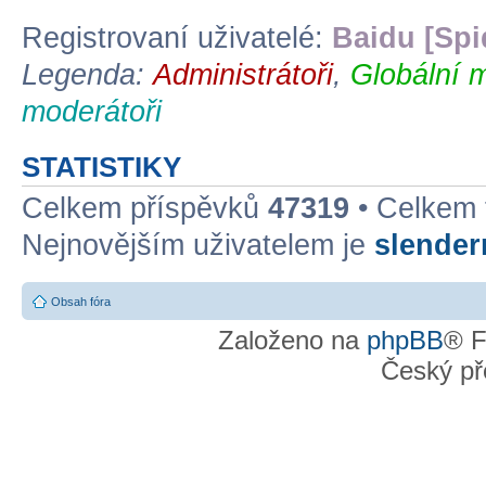
Registrovaní uživatelé:
Baidu [Spi
Legenda:
Administrátoři
,
Globální 
moderátoři
STATISTIKY
Celkem příspěvků
47319
• Celkem
Nejnovějším uživatelem je
slende
Obsah fóra
Založeno na
phpBB
® F
Český př