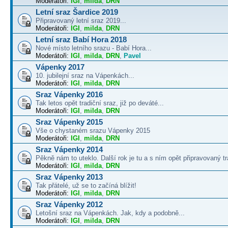
Moderátoři:
IGI
,
milda
,
DRN
Letní sraz Šardice 2019
Připravovaný letní sraz 2019...
Moderátoři:
IGI
,
milda
,
DRN
Letní sraz Babí Hora 2018
Nové místo letního srazu - Babí Hora...
Moderátoři:
IGI
,
milda
,
DRN
,
Pavel
Vápenky 2017
10. jubilejní sraz na Vápenkách...
Moderátoři:
IGI
,
milda
,
DRN
Sraz Vápenky 2016
Tak letos opět tradiční sraz, již po deváté...
Moderátoři:
IGI
,
milda
,
DRN
Sraz Vápenky 2015
Vše o chystaném srazu Vápenky 2015
Moderátoři:
IGI
,
milda
,
DRN
Sraz Vápenky 2014
Pěkně nám to uteklo. Další rok je tu a s ním opět připravovaný tra
Moderátoři:
IGI
,
milda
,
DRN
Sraz Vápenky 2013
Tak přátelé, už se to začíná blížit!
Moderátoři:
IGI
,
milda
,
DRN
Sraz Vápenky 2012
Letošní sraz na Vápenkách. Jak, kdy a podobně...
Moderátoři:
IGI
,
milda
,
DRN