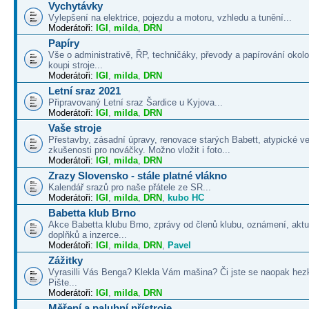
Vychytávky
Vylepšení na elektrice, pojezdu a motoru, vzhledu a tunění...
Moderátoři:
IGI
,
milda
,
DRN
Papíry
Vše o administrativě, ŘP, techničáky, převody a papírování okolo
koupi stroje...
Moderátoři:
IGI
,
milda
,
DRN
Letní sraz 2021
Připravovaný Letní sraz Šardice u Kyjova...
Moderátoři:
IGI
,
milda
,
DRN
Vaše stroje
Přestavby, zásadní úpravy, renovace starých Babett, atypické v
zkušenosti pro nováčky. Možno vložit i foto...
Moderátoři:
IGI
,
milda
,
DRN
Zrazy Slovensko - stále platné vlákno
Kalendář srazů pro naše přátele ze SR...
Moderátoři:
IGI
,
milda
,
DRN
,
kubo HC
Babetta klub Brno
Akce Babetta klubu Brno, zprávy od členů klubu, oznámení, aktua
doplňků a inzerce...
Moderátoři:
IGI
,
milda
,
DRN
,
Pavel
Zážitky
Vyrasilli Vás Benga? Klekla Vám mašina? Či jste se naopak hezk
Pište...
Moderátoři:
IGI
,
milda
,
DRN
Měření a palubní přístroje