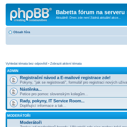
Babetta fórum na serveru 
Aktuálně: Dnes zde není žádná aktuální akce...
Obsah fóra
Vyhledat témata bez odpovědí
•
Zobrazit aktivní témata
ADMIN
Registrační návod a E-mailové registrace zde!
Pokyny, "jak se registrovati", formulář pro registraci nových uživa
Nástěnka...
Petice pro pomoc slovenským kolegům...
Rady, pokyny, IT Service Room...
Doplňující informace a tak...
MODERÁTOŘI
Moderátoři