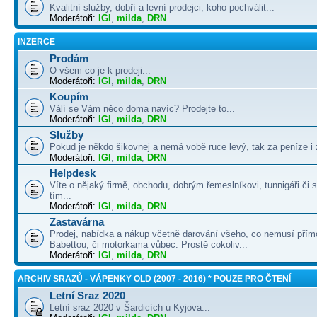
Kvalitní služby, dobří a levní prodejci, koho pochválit...
Moderátoři:
IGI
,
milda
,
DRN
INZERCE
Prodám
O všem co je k prodeji...
Moderátoři:
IGI
,
milda
,
DRN
Koupím
Válí se Vám něco doma navíc? Prodejte to...
Moderátoři:
IGI
,
milda
,
DRN
Služby
Pokud je někdo šikovnej a nemá vobě ruce levý, tak za peníze i 
Moderátoři:
IGI
,
milda
,
DRN
Helpdesk
Víte o nějaký firmě, obchodu, dobrým řemeslníkovi, tunnigáři či
tím...
Moderátoři:
IGI
,
milda
,
DRN
Zastavárna
Prodej, nabídka a nákup včetně darování všeho, co nemusí přím
Babettou, či motorkama vůbec. Prostě cokoliv...
Moderátoři:
IGI
,
milda
,
DRN
ARCHIV SRAZŮ - VÁPENKY OLD (2007 - 2016) * POUZE PRO ČTENÍ
Letní Sraz 2020
Letní sraz 2020 v Šardicích u Kyjova...