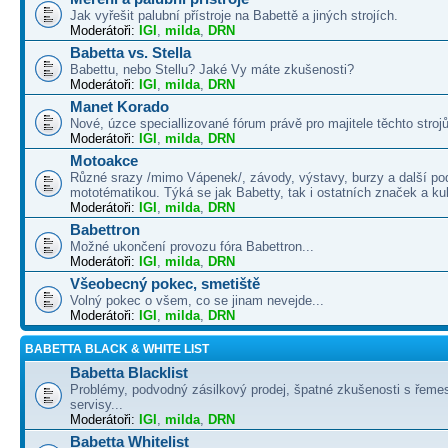
Jak vyřešit palubní přístroje na Babettě a jiných strojích.
Moderátoři:
IGI
,
milda
,
DRN
Babetta vs. Stella
Babettu, nebo Stellu? Jaké Vy máte zkušenosti?
Moderátoři:
IGI
,
milda
,
DRN
Manet Korado
Nové, úzce speciallizované fórum právě pro majitele těchto strojů
Moderátoři:
IGI
,
milda
,
DRN
Motoakce
Různé srazy /mimo Vápenek/, závody, výstavy, burzy a další po
mototématikou. Týká se jak Babetty, tak i ostatních značek a ku
Moderátoři:
IGI
,
milda
,
DRN
Babettron
Možné ukončení provozu fóra Babettron...
Moderátoři:
IGI
,
milda
,
DRN
Všeobecný pokec, smetiště
Volný pokec o všem, co se jinam nevejde...
Moderátoři:
IGI
,
milda
,
DRN
BABETTA BLACK & WHITE LIST
Babetta Blacklist
Problémy, podvodný zásilkový prodej, špatné zkušenosti s řemes
servisy...
Moderátoři:
IGI
,
milda
,
DRN
Babetta Whitelist