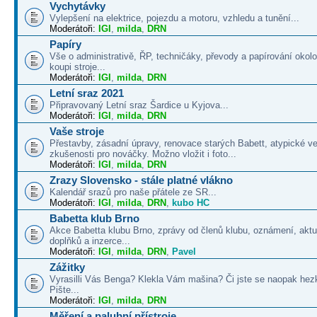
Vychytávky
Vylepšení na elektrice, pojezdu a motoru, vzhledu a tunění...
Moderátoři:
IGI
,
milda
,
DRN
Papíry
Vše o administrativě, ŘP, techničáky, převody a papírování okolo
koupi stroje...
Moderátoři:
IGI
,
milda
,
DRN
Letní sraz 2021
Připravovaný Letní sraz Šardice u Kyjova...
Moderátoři:
IGI
,
milda
,
DRN
Vaše stroje
Přestavby, zásadní úpravy, renovace starých Babett, atypické v
zkušenosti pro nováčky. Možno vložit i foto...
Moderátoři:
IGI
,
milda
,
DRN
Zrazy Slovensko - stále platné vlákno
Kalendář srazů pro naše přátele ze SR...
Moderátoři:
IGI
,
milda
,
DRN
,
kubo HC
Babetta klub Brno
Akce Babetta klubu Brno, zprávy od členů klubu, oznámení, aktua
doplňků a inzerce...
Moderátoři:
IGI
,
milda
,
DRN
,
Pavel
Zážitky
Vyrasilli Vás Benga? Klekla Vám mašina? Či jste se naopak hezk
Pište...
Moderátoři:
IGI
,
milda
,
DRN
Měření a palubní přístroje