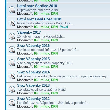
Moderátoři:
IGI
,
milda
,
DRN
Letní sraz Šardice 2019
Připravovaný letní sraz 2019...
Moderátoři:
IGI
,
milda
,
DRN
Letní sraz Babí Hora 2018
Nové místo letního srazu - Babí Hora...
Moderátoři:
IGI
,
milda
,
DRN
,
Pavel
Vápenky 2017
10. jubilejní sraz na Vápenkách...
Moderátoři:
IGI
,
milda
,
DRN
Sraz Vápenky 2016
Tak letos opět tradiční sraz, již po deváté...
Moderátoři:
IGI
,
milda
,
DRN
Sraz Vápenky 2015
Vše o chystaném srazu Vápenky 2015
Moderátoři:
IGI
,
milda
,
DRN
Sraz Vápenky 2014
Pěkně nám to uteklo. Další rok je tu a s ním opět připravovaný tra
Moderátoři:
IGI
,
milda
,
DRN
Sraz Vápenky 2013
Tak přátelé, už se to začíná blížit!
Moderátoři:
IGI
,
milda
,
DRN
Sraz Vápenky 2012
Letošní sraz na Vápenkách. Jak, kdy a podobně...
Moderátoři:
IGI
,
milda
,
DRN