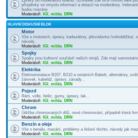
Zprávy od moderátorů boardu. Uživatelé zde sice mohou také psá
příspěvky ve smyslu informací a dotazů na moderátory. Irelevant
budou mazány.
Moderátoři:
IGI
,
milda
,
DRN
HLAVNÍ DISKUSNÍ BLOK
Motor
Vše o motorech, úpravy, karburátory, převodovka /volnoběžka/, 
návody...
Moderátoři:
IGI
,
milda
,
DRN
Spojky
Spojky jsou kultovní součástí našich strojů. Zde mají samostatno
Moderátoři:
IGI
,
milda
,
DRN
Elektrika
Elektroinstalace B207, B210 a ostatních Babett, alternátory, svě
žárovek, kabeláž, úpravy, závady...
Moderátoři:
IGI
,
milda
,
DRN
Pojezd
Rám, vidle, řetěz, gumy, úpravy, lak...
Moderátoři:
IGI
,
milda
,
DRN
Chrom
Údržba chromovaných dílů, nové chromování, případně která firma
Moderátoři:
IGI
,
milda
,
DRN
Benzín a oleje
Vše o benálu, mazání, problémy a řešení těchto, návody jak maza
Moderátoři:
IGI
,
milda
,
DRN