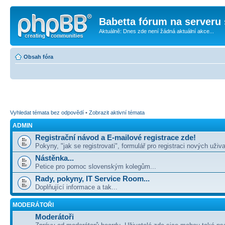
Babetta fórum na serveru 
Aktuálně: Dnes zde není žádná aktuální akce...
Obsah fóra
Vyhledat témata bez odpovědí
•
Zobrazit aktivní témata
ADMIN
Registrační návod a E-mailové registrace zde!
Pokyny, "jak se registrovati", formulář pro registraci nových uživa
Nástěnka...
Petice pro pomoc slovenským kolegům...
Rady, pokyny, IT Service Room...
Doplňující informace a tak...
MODERÁTOŘI
Moderátoři