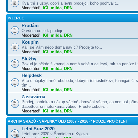
Kvalitní služby, dobří a levní prodejci, koho pochválit...
Moderátoři:
IGI
,
milda
,
DRN
INZERCE
Prodám
O všem co je k prodeji...
Moderátoři:
IGI
,
milda
,
DRN
Koupím
Válí se Vám něco doma navíc? Prodejte to...
Moderátoři:
IGI
,
milda
,
DRN
Služby
Pokud je někdo šikovnej a nemá vobě ruce levý, tak za peníze i 
Moderátoři:
IGI
,
milda
,
DRN
Helpdesk
Víte o nějaký firmě, obchodu, dobrým řemeslníkovi, tunnigáři či
tím...
Moderátoři:
IGI
,
milda
,
DRN
Zastavárna
Prodej, nabídka a nákup včetně darování všeho, co nemusí přím
Babettou, či motorkama vůbec. Prostě cokoliv...
Moderátoři:
IGI
,
milda
,
DRN
ARCHIV SRAZŮ - VÁPENKY OLD (2007 - 2016) * POUZE PRO ČTENÍ
Letní Sraz 2020
Letní sraz 2020 v Šardicích u Kyjova...