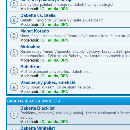
Jak vyřešit palubní přístroje na Babettě a jiných strojích.
Moderátoři:
IGI
,
milda
,
DRN
Babetta vs. Stella
Babettu, nebo Stellu? Jaké Vy máte zkušenosti?
Moderátoři:
IGI
,
milda
,
DRN
Manet Korado
Nové, úzce speciallizované fórum právě pro majitele těchto strojů
Moderátoři:
IGI
,
milda
,
DRN
Motoakce
Různé srazy /mimo Vápenek/, závody, výstavy, burzy a další po
mototématikou. Týká se jak Babetty, tak i ostatních značek a ku
Moderátoři:
IGI
,
milda
,
DRN
Babettron
Možné ukončení provozu fóra Babettron...
Moderátoři:
IGI
,
milda
,
DRN
Všeobecný pokec, smetiště
Volný pokec o všem, co se jinam nevejde...
Moderátoři:
IGI
,
milda
,
DRN
BABETTA BLACK & WHITE LIST
Babetta Blacklist
Problémy, podvodný zásilkový prodej, špatné zkušenosti s řemes
servisy...
Moderátoři:
IGI
,
milda
,
DRN
Babetta Whitelist