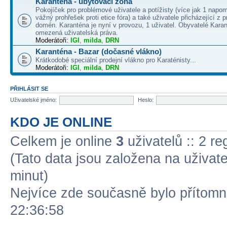
Karanténa - ubytovací zóna
Pokojíček pro problémové uživatele a potížisty (více jak 1 napo
vážný prohřešek proti etice fóra) a také uživatele přicházející z
domén. Karanténa je nyní v provozu, 1 uživatel. Obyvatelé Kara
omezená uživatelská práva.
Moderátoři:
IGI
,
milda
,
DRN
Karanténa - Bazar (dočasné vlákno)
Krátkodobé speciální prodejní vlákno pro Karaténisty...
Moderátoři:
IGI
,
milda
,
DRN
PŘIHLÁSIT SE
Uživatelské jméno:
Heslo:
KDO JE ONLINE
Celkem je online
3
uživatelů :: 2 r
(Tato data jsou založena na uživatel
minut)
Nejvíce zde současně bylo přítom
22:36:58