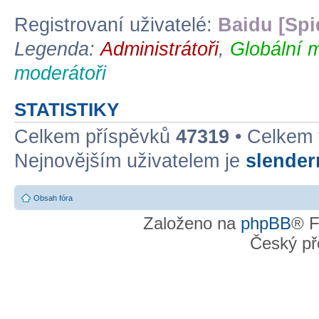
Registrovaní uživatelé:
Baidu [Spi
Legenda:
Administrátoři
,
Globální 
moderátoři
STATISTIKY
Celkem příspěvků
47319
• Celkem
Nejnovějším uživatelem je
slende
Obsah fóra
Založeno na
phpBB
® F
Český př