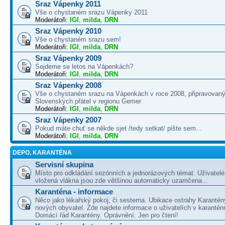
Sraz Vápenky 2011
Vše o chystaném srazu Vápenky 2011
Moderátoři:
IGI
,
milda
,
DRN
Sraz Vápenky 2010
Vše o chystaném srazu sem!
Moderátoři:
IGI
,
milda
,
DRN
Sraz Vápenky 2009
Sejdeme se letos na Vápenkách?
Moderátoři:
IGI
,
milda
,
DRN
Sraz Vápenky 2008
Vše o chystaném srazu na Vápenkách v roce 2008, připravovaný
Slovenských přátel v regionu Gemer
Moderátoři:
IGI
,
milda
,
DRN
Sraz Vápenky 2007
Pokud máte chuť se někde sjet /tedy setkat/ pište sem...
Moderátoři:
IGI
,
milda
,
DRN
DEPO, KARANTÉNA
Servisní skupina
Místo pro odkládání sezónních a jednorázových témat. Uživatelé 
vložená vlákna jsou zde většinou automaticky uzamčena...
Karanténa - informace
Něco jako lékařský pokoj, či sesterna. Ubikace ostrahy Karantén
nových obyvatel. Zde najdete informace o uživatelích v karanté
Domácí řád Karantény. Oprávnění: Jen pro čtení!