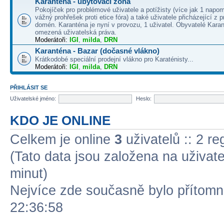
Karanténa - ubytovací zóna
Pokojíček pro problémové uživatele a potížisty (více jak 1 napo
vážný prohřešek proti etice fóra) a také uživatele přicházející z
domén. Karanténa je nyní v provozu, 1 uživatel. Obyvatelé Kara
omezená uživatelská práva.
Moderátoři:
IGI
,
milda
,
DRN
Karanténa - Bazar (dočasné vlákno)
Krátkodobé speciální prodejní vlákno pro Karaténisty...
Moderátoři:
IGI
,
milda
,
DRN
PŘIHLÁSIT SE
Uživatelské jméno:
Heslo:
KDO JE ONLINE
Celkem je online
3
uživatelů :: 2 r
(Tato data jsou založena na uživatel
minut)
Nejvíce zde současně bylo přítom
22:36:58