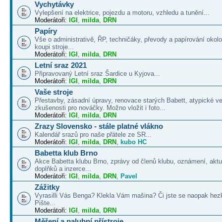
Vychytávky
Vylepšení na elektrice, pojezdu a motoru, vzhledu a tunění...
Moderátoři:
IGI
,
milda
,
DRN
Papíry
Vše o administrativě, ŘP, techničáky, převody a papírování okolo
koupi stroje...
Moderátoři:
IGI
,
milda
,
DRN
Letní sraz 2021
Připravovaný Letní sraz Šardice u Kyjova...
Moderátoři:
IGI
,
milda
,
DRN
Vaše stroje
Přestavby, zásadní úpravy, renovace starých Babett, atypické v
zkušenosti pro nováčky. Možno vložit i foto...
Moderátoři:
IGI
,
milda
,
DRN
Zrazy Slovensko - stále platné vlákno
Kalendář srazů pro naše přátele ze SR...
Moderátoři:
IGI
,
milda
,
DRN
,
kubo HC
Babetta klub Brno
Akce Babetta klubu Brno, zprávy od členů klubu, oznámení, aktua
doplňků a inzerce...
Moderátoři:
IGI
,
milda
,
DRN
,
Pavel
Zážitky
Vyrasilli Vás Benga? Klekla Vám mašina? Či jste se naopak hezk
Pište...
Moderátoři:
IGI
,
milda
,
DRN
Měření a palubní přístroje