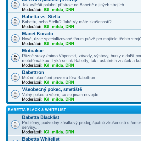
Jak vyřešit palubní přístroje na Babettě a jiných strojích.
Moderátoři:
IGI
,
milda
,
DRN
Babetta vs. Stella
Babettu, nebo Stellu? Jaké Vy máte zkušenosti?
Moderátoři:
IGI
,
milda
,
DRN
Manet Korado
Nové, úzce speciallizované fórum právě pro majitele těchto strojů
Moderátoři:
IGI
,
milda
,
DRN
Motoakce
Různé srazy /mimo Vápenek/, závody, výstavy, burzy a další po
mototématikou. Týká se jak Babetty, tak i ostatních značek a ku
Moderátoři:
IGI
,
milda
,
DRN
Babettron
Možné ukončení provozu fóra Babettron...
Moderátoři:
IGI
,
milda
,
DRN
Všeobecný pokec, smetiště
Volný pokec o všem, co se jinam nevejde...
Moderátoři:
IGI
,
milda
,
DRN
BABETTA BLACK & WHITE LIST
Babetta Blacklist
Problémy, podvodný zásilkový prodej, špatné zkušenosti s řemes
servisy...
Moderátoři:
IGI
,
milda
,
DRN
Babetta Whitelist