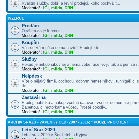
Kvalitní služby, dobří a levní prodejci, koho pochválit...
Moderátoři:
IGI
,
milda
,
DRN
INZERCE
Prodám
O všem co je k prodeji...
Moderátoři:
IGI
,
milda
,
DRN
Koupím
Válí se Vám něco doma navíc? Prodejte to...
Moderátoři:
IGI
,
milda
,
DRN
Služby
Pokud je někdo šikovnej a nemá vobě ruce levý, tak za peníze i 
Moderátoři:
IGI
,
milda
,
DRN
Helpdesk
Víte o nějaký firmě, obchodu, dobrým řemeslníkovi, tunnigáři či
tím...
Moderátoři:
IGI
,
milda
,
DRN
Zastavárna
Prodej, nabídka a nákup včetně darování všeho, co nemusí přím
Babettou, či motorkama vůbec. Prostě cokoliv...
Moderátoři:
IGI
,
milda
,
DRN
ARCHIV SRAZŮ - VÁPENKY OLD (2007 - 2016) * POUZE PRO ČTENÍ
Letní Sraz 2020
Letní sraz 2020 v Šardicích u Kyjova...