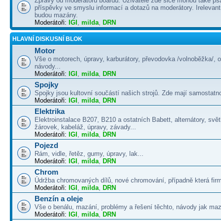
Zprávy od moderátorů boardu. Uživatelé zde sice mohou také psá
příspěvky ve smyslu informací a dotazů na moderátory. Irelevant
budou mazány.
Moderátoři:
IGI
,
milda
,
DRN
HLAVNÍ DISKUSNÍ BLOK
Motor
Vše o motorech, úpravy, karburátory, převodovka /volnoběžka/, 
návody...
Moderátoři:
IGI
,
milda
,
DRN
Spojky
Spojky jsou kultovní součástí našich strojů. Zde mají samostatno
Moderátoři:
IGI
,
milda
,
DRN
Elektrika
Elektroinstalace B207, B210 a ostatních Babett, alternátory, svě
žárovek, kabeláž, úpravy, závady...
Moderátoři:
IGI
,
milda
,
DRN
Pojezd
Rám, vidle, řetěz, gumy, úpravy, lak...
Moderátoři:
IGI
,
milda
,
DRN
Chrom
Údržba chromovaných dílů, nové chromování, případně která firma
Moderátoři:
IGI
,
milda
,
DRN
Benzín a oleje
Vše o benálu, mazání, problémy a řešení těchto, návody jak maza
Moderátoři:
IGI
,
milda
,
DRN