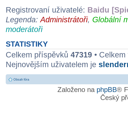
Registrovaní uživatelé:
Baidu [Spi
Legenda:
Administrátoři
,
Globální 
moderátoři
STATISTIKY
Celkem příspěvků
47319
• Celkem
Nejnovějším uživatelem je
slende
Obsah fóra
Založeno na
phpBB
® F
Český př