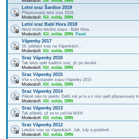
Moderátoři:
IGI
,
milda
,
DRN
Letní sraz Šardice 2019
Připravovaný letní sraz 2019...
Moderátoři:
IGI
,
milda
,
DRN
Letní sraz Babí Hora 2018
Nové místo letního srazu - Babí Hora...
Moderátoři:
IGI
,
milda
,
DRN
,
Pavel
Vápenky 2017
10. jubilejní sraz na Vápenkách...
Moderátoři:
IGI
,
milda
,
DRN
Sraz Vápenky 2016
Tak letos opět tradiční sraz, již po deváté...
Moderátoři:
IGI
,
milda
,
DRN
Sraz Vápenky 2015
Vše o chystaném srazu Vápenky 2015
Moderátoři:
IGI
,
milda
,
DRN
Sraz Vápenky 2014
Pěkně nám to uteklo. Další rok je tu a s ním opět připravovaný tra
Moderátoři:
IGI
,
milda
,
DRN
Sraz Vápenky 2013
Tak přátelé, už se to začíná blížit!
Moderátoři:
IGI
,
milda
,
DRN
Sraz Vápenky 2012
Letošní sraz na Vápenkách. Jak, kdy a podobně...
Moderátoři:
IGI
,
milda
,
DRN