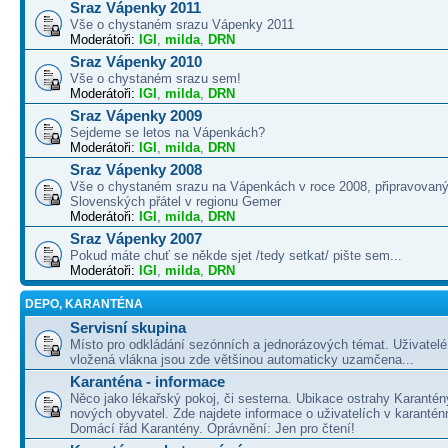
Sraz Vápenky 2011
Vše o chystaném srazu Vápenky 2011
Moderátoři:
IGI
,
milda
,
DRN
Sraz Vápenky 2010
Vše o chystaném srazu sem!
Moderátoři:
IGI
,
milda
,
DRN
Sraz Vápenky 2009
Sejdeme se letos na Vápenkách?
Moderátoři:
IGI
,
milda
,
DRN
Sraz Vápenky 2008
Vše o chystaném srazu na Vápenkách v roce 2008, připravovaný
Slovenských přátel v regionu Gemer
Moderátoři:
IGI
,
milda
,
DRN
Sraz Vápenky 2007
Pokud máte chuť se někde sjet /tedy setkat/ pište sem...
Moderátoři:
IGI
,
milda
,
DRN
DEPO, KARANTÉNA
Servisní skupina
Místo pro odkládání sezónních a jednorázových témat. Uživatelé 
vložená vlákna jsou zde většinou automaticky uzamčena...
Karanténa - informace
Něco jako lékařský pokoj, či sesterna. Ubikace ostrahy Karantén
nových obyvatel. Zde najdete informace o uživatelích v karanté
Domácí řád Karantény. Oprávnění: Jen pro čtení!