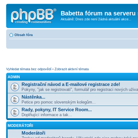
Babetta fórum na serveru 
Aktuálně: Dnes zde není žádná aktuální akce...
Obsah fóra
Vyhledat témata bez odpovědí
•
Zobrazit aktivní témata
ADMIN
Registrační návod a E-mailové registrace zde!
Pokyny, "jak se registrovati", formulář pro registraci nových uživa
Nástěnka...
Petice pro pomoc slovenským kolegům...
Rady, pokyny, IT Service Room...
Doplňující informace a tak...
MODERÁTOŘI
Moderátoři