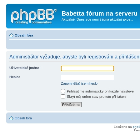
Babetta fórum na serveru 
Aktuálně: Dnes zde není žádná aktuální akce...
Obsah fóra
Administrátor vyžaduje, abyste byli registrováni a přihlášen
Uživatelské jméno:
Heslo:
Zapomněl(a) jsem heslo
Přihlásit mě automaticky při každé návštěvě
Skrýt můj online stav pro toto přihlášení
Obsah fóra
Založeno na
php
Čes