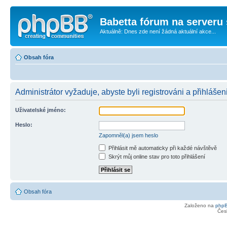
Babetta fórum na serveru 
Aktuálně: Dnes zde není žádná aktuální akce...
Obsah fóra
Administrátor vyžaduje, abyste byli registrováni a přihlášen
Uživatelské jméno:
Heslo:
Zapomněl(a) jsem heslo
Přihlásit mě automaticky při každé návštěvě
Skrýt můj online stav pro toto přihlášení
Obsah fóra
Založeno na
php
Čes