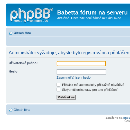
Babetta fórum na serveru 
Aktuálně: Dnes zde není žádná aktuální akce...
Obsah fóra
Administrátor vyžaduje, abyste byli registrováni a přihlášen
Uživatelské jméno:
Heslo:
Zapomněl(a) jsem heslo
Přihlásit mě automaticky při každé návštěvě
Skrýt můj online stav pro toto přihlášení
Obsah fóra
Založeno na
php
Čes