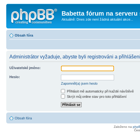
Babetta fórum na serveru 
Aktuálně: Dnes zde není žádná aktuální akce...
Obsah fóra
Administrátor vyžaduje, abyste byli registrováni a přihlášen
Uživatelské jméno:
Heslo:
Zapomněl(a) jsem heslo
Přihlásit mě automaticky při každé návštěvě
Skrýt můj online stav pro toto přihlášení
Obsah fóra
Založeno na
php
Čes