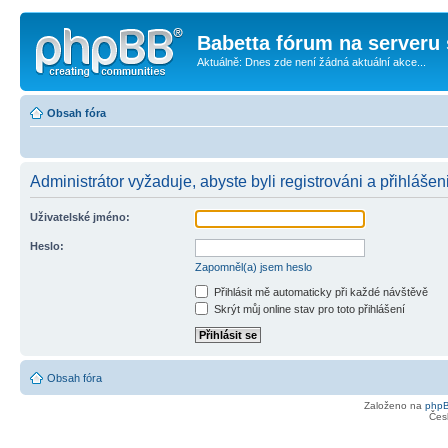
Babetta fórum na serveru 
Aktuálně: Dnes zde není žádná aktuální akce...
Obsah fóra
Administrátor vyžaduje, abyste byli registrováni a přihlášen
Uživatelské jméno:
Heslo:
Zapomněl(a) jsem heslo
Přihlásit mě automaticky při každé návštěvě
Skrýt můj online stav pro toto přihlášení
Obsah fóra
Založeno na
php
Čes