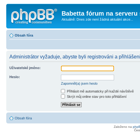
Babetta fórum na serveru 
Aktuálně: Dnes zde není žádná aktuální akce...
Obsah fóra
Administrátor vyžaduje, abyste byli registrováni a přihlášen
Uživatelské jméno:
Heslo:
Zapomněl(a) jsem heslo
Přihlásit mě automaticky při každé návštěvě
Skrýt můj online stav pro toto přihlášení
Obsah fóra
Založeno na
php
Čes