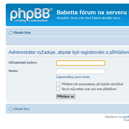
Babetta fórum na serveru 
Aktuálně: Dnes zde není žádná aktuální akce...
Obsah fóra
Administrátor vyžaduje, abyste byli registrováni a přihlášen
Uživatelské jméno:
Heslo:
Zapomněl(a) jsem heslo
Přihlásit mě automaticky při každé návštěvě
Skrýt můj online stav pro toto přihlášení
Obsah fóra
Založeno na
php
Čes