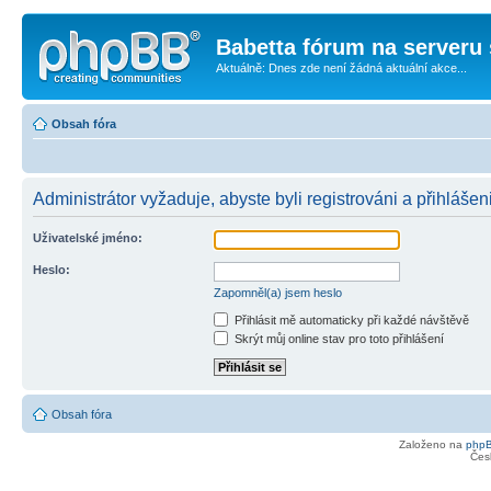
Babetta fórum na serveru 
Aktuálně: Dnes zde není žádná aktuální akce...
Obsah fóra
Administrátor vyžaduje, abyste byli registrováni a přihlášen
Uživatelské jméno:
Heslo:
Zapomněl(a) jsem heslo
Přihlásit mě automaticky při každé návštěvě
Skrýt můj online stav pro toto přihlášení
Obsah fóra
Založeno na
php
Čes