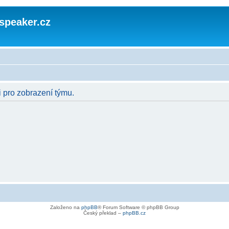
speaker.cz
i pro zobrazení týmu.
Založeno na
phpBB
® Forum Software © phpBB Group
Český překlad –
phpBB.cz