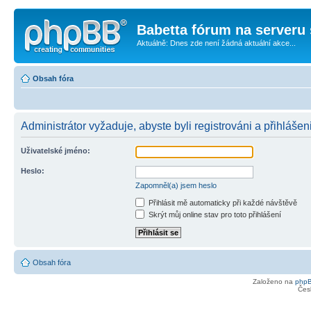
Babetta fórum na serveru 
Aktuálně: Dnes zde není žádná aktuální akce...
Obsah fóra
Administrátor vyžaduje, abyste byli registrováni a přihlášen
Uživatelské jméno:
Heslo:
Zapomněl(a) jsem heslo
Přihlásit mě automaticky při každé návštěvě
Skrýt můj online stav pro toto přihlášení
Obsah fóra
Založeno na
php
Čes