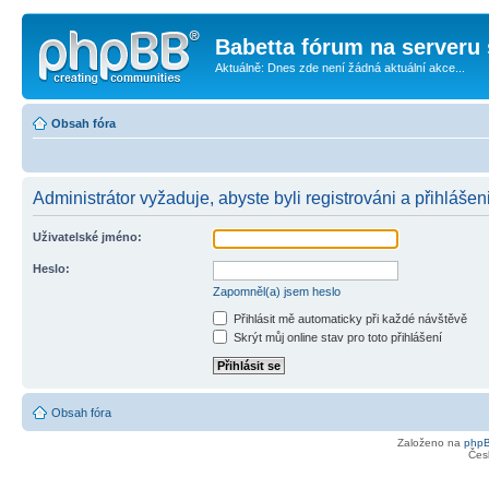
Babetta fórum na serveru 
Aktuálně: Dnes zde není žádná aktuální akce...
Obsah fóra
Administrátor vyžaduje, abyste byli registrováni a přihlášen
Uživatelské jméno:
Heslo:
Zapomněl(a) jsem heslo
Přihlásit mě automaticky při každé návštěvě
Skrýt můj online stav pro toto přihlášení
Obsah fóra
Založeno na
php
Čes