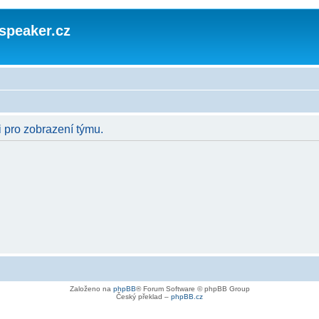
speaker.cz
i pro zobrazení týmu.
Založeno na
phpBB
® Forum Software © phpBB Group
Český překlad –
phpBB.cz