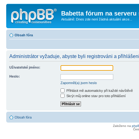
Babetta fórum na serveru 
Aktuálně: Dnes zde není žádná aktuální akce...
Obsah fóra
Administrátor vyžaduje, abyste byli registrováni a přihlášen
Uživatelské jméno:
Heslo:
Zapomněl(a) jsem heslo
Přihlásit mě automaticky při každé návštěvě
Skrýt můj online stav pro toto přihlášení
Obsah fóra
Založeno na
php
Čes