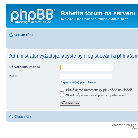
Babetta fórum na serveru 
Aktuálně: Dnes zde není žádná aktuální akce...
Obsah fóra
Administrátor vyžaduje, abyste byli registrováni a přihlášen
Uživatelské jméno:
Heslo:
Zapomněl(a) jsem heslo
Přihlásit mě automaticky při každé návštěvě
Skrýt můj online stav pro toto přihlášení
Obsah fóra
Založeno na
php
Čes