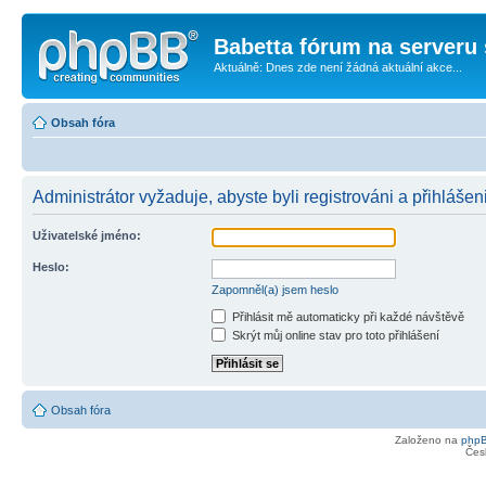
Babetta fórum na serveru 
Aktuálně: Dnes zde není žádná aktuální akce...
Obsah fóra
Administrátor vyžaduje, abyste byli registrováni a přihlášen
Uživatelské jméno:
Heslo:
Zapomněl(a) jsem heslo
Přihlásit mě automaticky při každé návštěvě
Skrýt můj online stav pro toto přihlášení
Obsah fóra
Založeno na
php
Čes