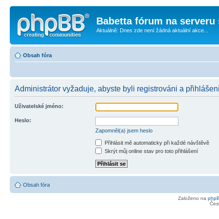
Babetta fórum na serveru 
Aktuálně: Dnes zde není žádná aktuální akce...
Obsah fóra
Administrátor vyžaduje, abyste byli registrováni a přihlášen
Uživatelské jméno:
Heslo:
Zapomněl(a) jsem heslo
Přihlásit mě automaticky při každé návštěvě
Skrýt můj online stav pro toto přihlášení
Obsah fóra
Založeno na
php
Čes