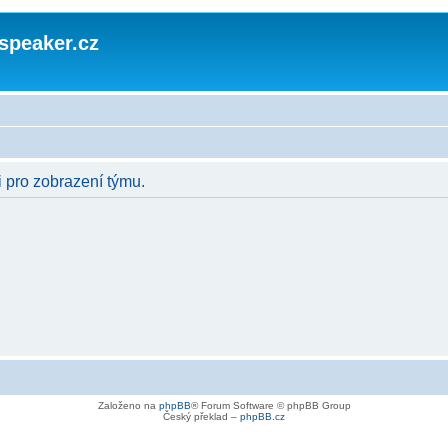
speaker.cz
i pro zobrazení týmu.
Založeno na
phpBB
® Forum Software © phpBB Group
Český překlad –
phpBB.cz