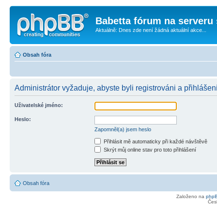
Babetta fórum na serveru 
Aktuálně: Dnes zde není žádná aktuální akce...
Obsah fóra
Administrátor vyžaduje, abyste byli registrováni a přihlášen
Uživatelské jméno:
Heslo:
Zapomněl(a) jsem heslo
Přihlásit mě automaticky při každé návštěvě
Skrýt můj online stav pro toto přihlášení
Obsah fóra
Založeno na
php
Čes