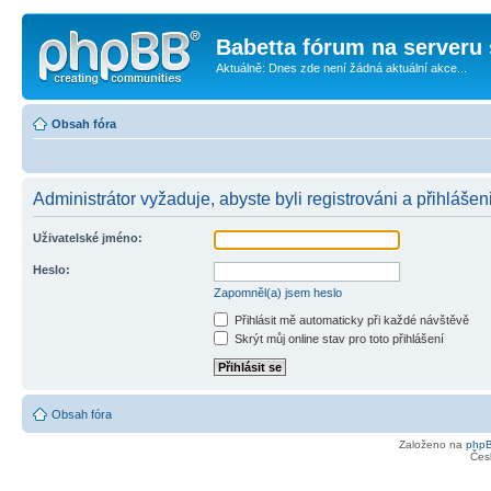
Babetta fórum na serveru 
Aktuálně: Dnes zde není žádná aktuální akce...
Obsah fóra
Administrátor vyžaduje, abyste byli registrováni a přihlášen
Uživatelské jméno:
Heslo:
Zapomněl(a) jsem heslo
Přihlásit mě automaticky při každé návštěvě
Skrýt můj online stav pro toto přihlášení
Obsah fóra
Založeno na
php
Čes