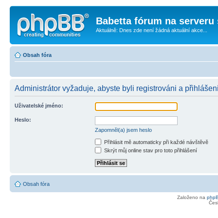
Babetta fórum na serveru 
Aktuálně: Dnes zde není žádná aktuální akce...
Obsah fóra
Administrátor vyžaduje, abyste byli registrováni a přihlášen
Uživatelské jméno:
Heslo:
Zapomněl(a) jsem heslo
Přihlásit mě automaticky při každé návštěvě
Skrýt můj online stav pro toto přihlášení
Obsah fóra
Založeno na
php
Čes