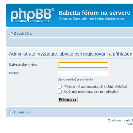
Babetta fórum na serveru 
Aktuálně: Dnes zde není žádná aktuální akce...
Obsah fóra
Administrátor vyžaduje, abyste byli registrováni a přihlášen
Uživatelské jméno:
Heslo:
Zapomněl(a) jsem heslo
Přihlásit mě automaticky při každé návštěvě
Skrýt můj online stav pro toto přihlášení
Obsah fóra
Založeno na
php
Čes