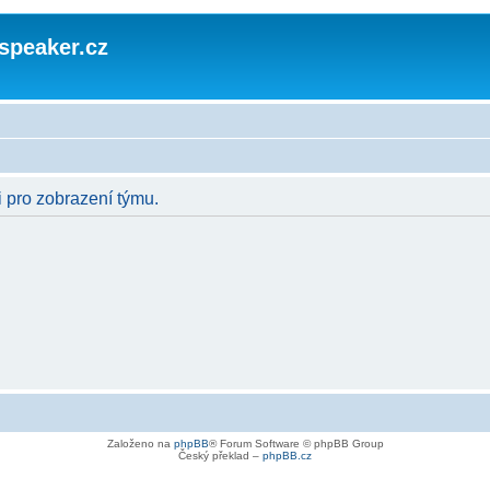
speaker.cz
i pro zobrazení týmu.
Založeno na
phpBB
® Forum Software © phpBB Group
Český překlad –
phpBB.cz