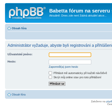
Babetta fórum na serveru 
Aktuálně: Dnes zde není žádná aktuální akce...
Obsah fóra
Administrátor vyžaduje, abyste byli registrováni a přihlášen
Uživatelské jméno:
Heslo:
Zapomněl(a) jsem heslo
Přihlásit mě automaticky při každé návštěvě
Skrýt můj online stav pro toto přihlášení
Obsah fóra
Založeno na
php
Čes