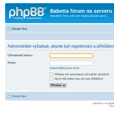
Babetta fórum na serveru 
Aktuálně: Dnes zde není žádná aktuální akce...
Obsah fóra
Administrátor vyžaduje, abyste byli registrováni a přihlášen
Uživatelské jméno:
Heslo:
Zapomněl(a) jsem heslo
Přihlásit mě automaticky při každé návštěvě
Skrýt můj online stav pro toto přihlášení
Obsah fóra
Založeno na
php
Čes