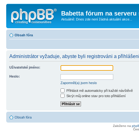
Babetta fórum na serveru 
Aktuálně: Dnes zde není žádná aktuální akce...
Obsah fóra
Administrátor vyžaduje, abyste byli registrováni a přihlášen
Uživatelské jméno:
Heslo:
Zapomněl(a) jsem heslo
Přihlásit mě automaticky při každé návštěvě
Skrýt můj online stav pro toto přihlášení
Obsah fóra
Založeno na
php
Čes