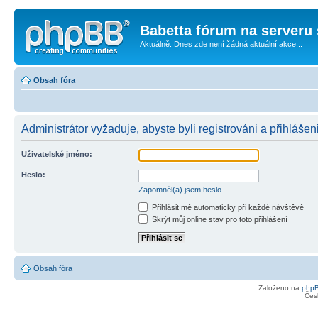
Babetta fórum na serveru 
Aktuálně: Dnes zde není žádná aktuální akce...
Obsah fóra
Administrátor vyžaduje, abyste byli registrováni a přihlášen
Uživatelské jméno:
Heslo:
Zapomněl(a) jsem heslo
Přihlásit mě automaticky při každé návštěvě
Skrýt můj online stav pro toto přihlášení
Obsah fóra
Založeno na
php
Čes