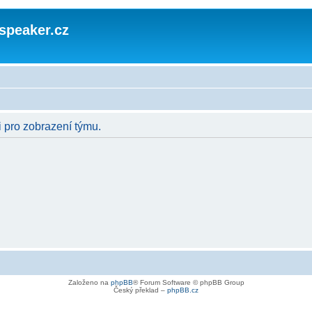
speaker.cz
i pro zobrazení týmu.
Založeno na
phpBB
® Forum Software © phpBB Group
Český překlad –
phpBB.cz