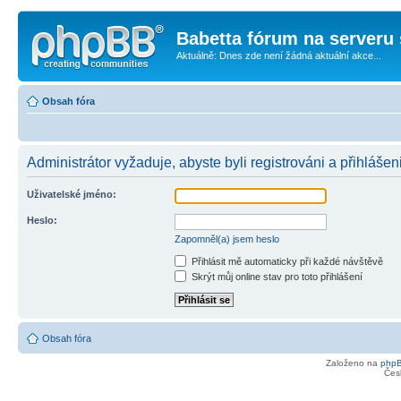
Babetta fórum na serveru 
Aktuálně: Dnes zde není žádná aktuální akce...
Obsah fóra
Administrátor vyžaduje, abyste byli registrováni a přihlášen
Uživatelské jméno:
Heslo:
Zapomněl(a) jsem heslo
Přihlásit mě automaticky při každé návštěvě
Skrýt můj online stav pro toto přihlášení
Obsah fóra
Založeno na
php
Čes