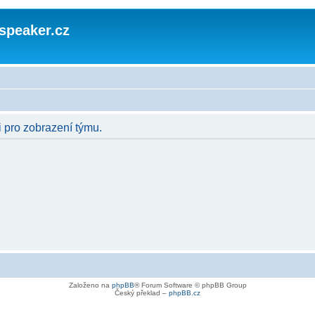
speaker.cz
i pro zobrazení týmu.
Založeno na
phpBB
® Forum Software © phpBB Group
Český překlad –
phpBB.cz