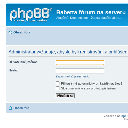
Babetta fórum na serveru 
Aktuálně: Dnes zde není žádná aktuální akce...
Obsah fóra
Administrátor vyžaduje, abyste byli registrováni a přihlášen
Uživatelské jméno:
Heslo:
Zapomněl(a) jsem heslo
Přihlásit mě automaticky při každé návštěvě
Skrýt můj online stav pro toto přihlášení
Obsah fóra
Založeno na
php
Čes