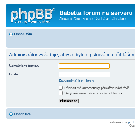
Babetta fórum na serveru 
Aktuálně: Dnes zde není žádná aktuální akce...
Obsah fóra
Administrátor vyžaduje, abyste byli registrováni a přihlášen
Uživatelské jméno:
Heslo:
Zapomněl(a) jsem heslo
Přihlásit mě automaticky při každé návštěvě
Skrýt můj online stav pro toto přihlášení
Obsah fóra
Založeno na
php
Čes